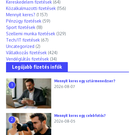
Kereskedelem fizetések
(64)
Közalkalmazotti fizetések
(156)
Mennyit keres?
(1 157)
Pénzügy fizetések
(59)
Sport fizetések
(18)
Szellemi munka fizetések
(329)
Tech/IT fizetések
(67)
Uncategorized
(2)
Vállalkozás fizetések
(424)
Vendéglátás fizetések
(34)
Legújabb fizetés infók
Mennyit keres egy sztármenedzser?
1
2026-08-07
Mennyit keres egy celebfotós?
2
2026-08-05