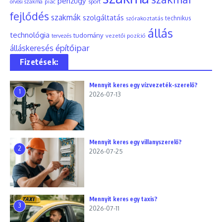
pénzügy
piac
orvosi szakma
sport
fejlődés
szakmák
szolgáltatás
szórakoztatás
technikus
állás
technológia
tudomány
tervezés
vezetői pozíció
építőipar
álláskeresés
Fizetések:
Mennyit keres egy vízvezeték-szerelő?
1
2026-07-13
Mennyit keres egy villanyszerelő?
2
2026-07-25
Mennyit keres egy taxis?
3
2026-07-11