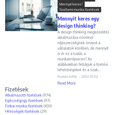
Mennyit keres?
Szellemi munka fizetések
Mennyit keres egy
design thinking?
A design thinking megközelítés
alkalmazása növekvő
népszerűségnek örvend a
vállalatok körében, de mennyit
is ér ez a tudás a
munkaerőpiacon? Az
alábbiakban feltárjuk a fizetési
lehetőségeket és a szak...
Fizetés Infók
2026-01-02
Read More
Fizetések
Alkalmazotti fizetések
(974)
Egészségügy fizetések
(97)
Fizikai munka fizetések
(430)
Hírességek fizetések
(29)