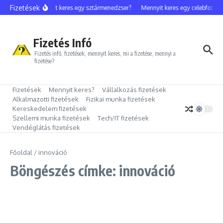
Ugrás a tartalomhoz
Fizetések
Mennyit keres egy sztármenedzser?
Mennyit keres egy celebfotós?
Fizetés Infó
Fizetés infó, fizetések, mennyit keres, mi a fizetése, mennyi a
fizetése?
Fizetések
Mennyit keres?
Vállalkozás fizetések
Alkalmazotti fizetések
Fizikai munka fizetések
Kereskedelem fizetések
Szellemi munka fizetések
Tech/IT fizetések
Vendéglátás fizetések
Főoldal
/
innováció
Böngészés címke: innováció