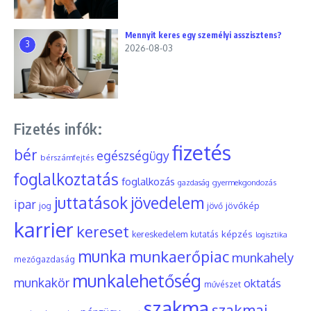
Mennyit keres egy személyi asszisztens?
3
2026-08-03
Fizetés infók:
fizetés
bér
egészségügy
bérszámfejtés
foglalkoztatás
foglalkozás
gyermekgondozás
gazdaság
juttatások
jövedelem
ipar
jövőkép
jog
jövő
karrier
kereset
képzés
kereskedelem
kutatás
logisztika
munka
munkaerőpiac
munkahely
mezőgazdaság
munkalehetőség
munkakör
oktatás
művészet
szakma
szakmai