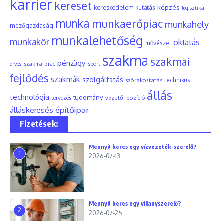
karrier
kereset
képzés
kereskedelem
kutatás
logisztika
munka
munkaerőpiac
munkahely
mezőgazdaság
munkalehetőség
munkakör
oktatás
művészet
szakma
szakmai
pénzügy
piac
orvosi szakma
sport
fejlődés
szakmák
szolgáltatás
szórakoztatás
technikus
állás
technológia
tudomány
tervezés
vezetői pozíció
építőipar
álláskeresés
Fizetések:
Mennyit keres egy vízvezeték-szerelő?
1
2026-07-13
Mennyit keres egy villanyszerelő?
2
2026-07-25