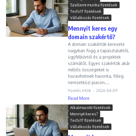
Szellemi munka fizetések
Tech/IT fizetések
Vállalkozás fizetések
Mennyit keres egy
domain szakértő?
A domain szakértők keresete
nagyban függ a tapasztalattól,
ügyfélkörtől és a projektek
számától. Egyes szakértők akár
milliós összegeket is
hazavihetnek havonta, főleg
nemzetközi piacon....
Fizetés Infók
2026-04-09
Read More
Alkalmazotti fizetések
Mennyit keres?
Tech/IT fizetések
Vállalkozás fizetések