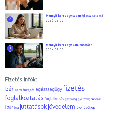
Mennyit keres egy személyi asszisztens?
2
2026-08-03
Mennyit keres egy kamionsofőr?
3
2026-08-02
Fizetés infók:
fizetés
bér
egészségügy
bérszámfejtés
foglalkoztatás
foglalkozás
gyermekgondozás
gazdaság
juttatások
jövedelem
ipar
jövőkép
jog
jövő