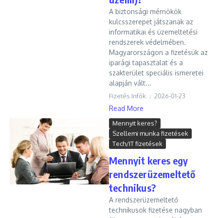
A biztonsági mérnökök
kulcsszerepet játszanak az
informatikai és üzemeltetési
rendszerek védelmében.
Magyarországon a fizetésük az
iparági tapasztalat és a
szakterület speciális ismeretei
alapján vált...
Fizetés Infók
2026-01-23
Read More
Mennyit keres?
Szellemi munka fizetések
Tech/IT fizetések
Mennyit keres egy
rendszerüzemeltető
technikus?
A rendszerüzemeltető
technikusok fizetése nagyban