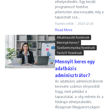
elhelyezkedés. Egy kezdő
programozó fizetése
jellemzően alacsonyabb, míg a
tapasztalt sza...
Fizetés Infók
2025-12-20
Read More
Alkalmazotti fizetések
Mennyit keres?
Szellemi munka fizetések
Tech/IT fizetések
Mennyit keres egy
adatbázis
adminisztrátor?
Az adatbázis adminisztrátorok
keresete számos tényezőtől
függ, mint például a
tapasztalat, a cég mérete és a
földrajzi elhelyezkedés.
Átlagosan Magyarországon