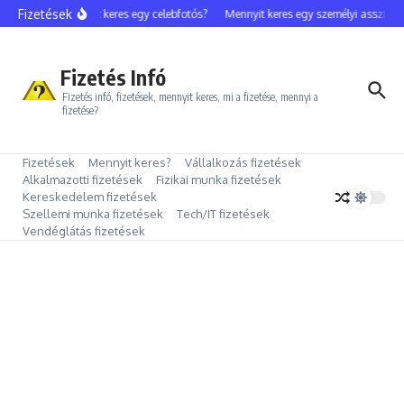
Ugrás a tartalomhoz
Fizetések
Mennyit keres egy celebfotós?
Mennyit keres egy személyi assziszte
Fizetés Infó
Fizetés infó, fizetések, mennyit keres, mi a fizetése, mennyi a
fizetése?
Fizetések
Mennyit keres?
Vállalkozás fizetések
Alkalmazotti fizetések
Fizikai munka fizetések
Kereskedelem fizetések
Szellemi munka fizetések
Tech/IT fizetések
Vendéglátás fizetések