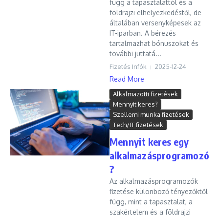
függ a tapasztalattól és a
földrajzi elhelyezkedéstől, de
általában versenyképesek az
IT-iparban. A bérezés
tartalmazhat bónuszokat és
további juttatá...
Fizetés Infók
2025-12-24
Read More
Alkalmazotti fizetések
Mennyit keres?
Szellemi munka fizetések
Tech/IT fizetések
Mennyit keres egy
alkalmazásprogramozó
?
Az alkalmazásprogramozók
fizetése különböző tényezőktől
függ, mint a tapasztalat, a
szakértelem és a földrajzi