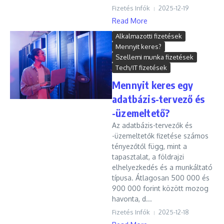
Fizetés Infók
2025-12-19
Read More
Alkalmazotti fizetések
Mennyit keres?
Szellemi munka fizetések
Tech/IT fizetések
Mennyit keres egy
adatbázis-tervező és
-üzemeltető?
Az adatbázis-tervezők és
-üzemeltetők fizetése számos
tényezőtől függ, mint a
tapasztalat, a földrajzi
elhelyezkedés és a munkáltató
típusa. Átlagosan 500 000 és
900 000 forint között mozog
havonta, d...
Fizetés Infók
2025-12-18