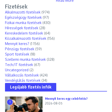
Read More
Fizetések
Alkalmazotti fizetések
(974)
Egészségügy fizetések
(97)
Fizikai munka fizetések
(430)
Hírességek fizetések
(28)
Kereskedelem fizetések
(64)
Közalkalmazotti fizetések
(156)
Mennyit keres?
(1 156)
Pénzügy fizetések
(59)
Sport fizetések
(18)
Szellemi munka fizetések
(328)
Tech/IT fizetések
(67)
Uncategorized
(2)
Vállalkozás fizetések
(424)
Vendéglátás fizetések
(34)
Legújabb fizetés infók
Mennyit keres egy celebfotós?
1
2026-08-05