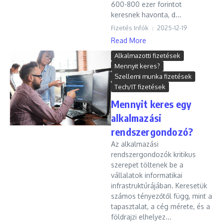
600-800 ezer forintot
keresnek havonta, d...
Fizetés Infók
2025-12-19
Read More
Alkalmazotti fizetések
Mennyit keres?
Szellemi munka fizetések
Tech/IT fizetések
Mennyit keres egy
alkalmazási
rendszergondozó?
Az alkalmazási
rendszergondozók kritikus
szerepet töltenek be a
vállalatok informatikai
infrastruktúrájában. Keresetük
számos tényezőtől függ, mint a
tapasztalat, a cég mérete, és a
földrajzi elhelyez...