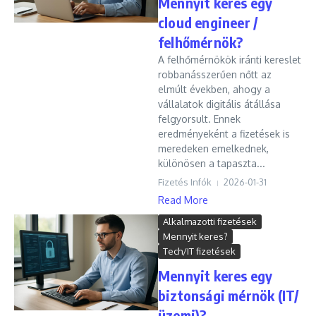
Mennyit keres egy
cloud engineer /
felhőmérnök?
A felhőmérnökök iránti kereslet
robbanásszerűen nőtt az
elmúlt években, ahogy a
vállalatok digitális átállása
felgyorsult. Ennek
eredményeként a fizetések is
meredeken emelkednek,
különösen a tapaszta...
Fizetés Infók
2026-01-31
Read More
Alkalmazotti fizetések
Mennyit keres?
Tech/IT fizetések
Mennyit keres egy
biztonsági mérnök (IT/
üzemi)?