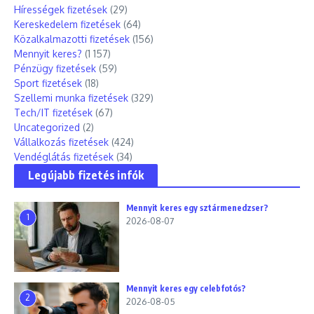
Hírességek fizetések
(29)
Kereskedelem fizetések
(64)
Közalkalmazotti fizetések
(156)
Mennyit keres?
(1 157)
Pénzügy fizetések
(59)
Sport fizetések
(18)
Szellemi munka fizetések
(329)
Tech/IT fizetések
(67)
Uncategorized
(2)
Vállalkozás fizetések
(424)
Vendéglátás fizetések
(34)
Legújabb fizetés infók
Mennyit keres egy sztármenedzser?
1
2026-08-07
Mennyit keres egy celebfotós?
2
2026-08-05