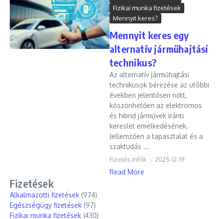
Fizikai munka fizetések
Mennyit keres?
Mennyit keres egy
alternatív járműhajtási
technikus?
Az alternatív járműhajtási
technikusok bérezése az utóbbi
években jelentősen nőtt,
köszönhetően az elektromos
és hibrid járművek iránti
kereslet emelkedésének.
Jellemzően a tapasztalat és a
szaktudás ...
Fizetés Infók
2025-12-19
Read More
Fizetések
Alkalmazotti fizetések
(974)
Egészségügy fizetések
(97)
Fizikai munka fizetések
(430)