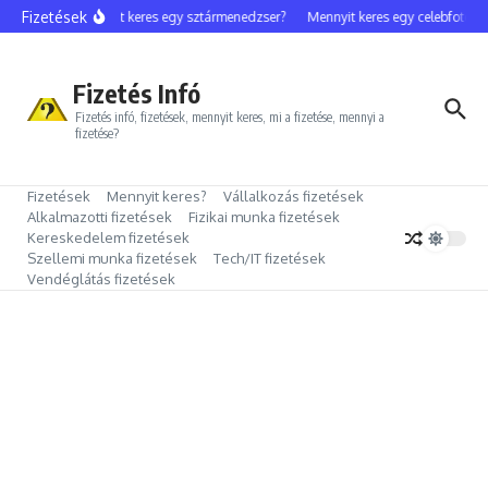
Ugrás a tartalomhoz
Fizetések
Mennyit keres egy sztármenedzser?
Mennyit keres egy celebfotós?
Fizetés Infó
Fizetés infó, fizetések, mennyit keres, mi a fizetése, mennyi a
fizetése?
Fizetések
Mennyit keres?
Vállalkozás fizetések
Alkalmazotti fizetések
Fizikai munka fizetések
Kereskedelem fizetések
Szellemi munka fizetések
Tech/IT fizetések
Vendéglátás fizetések