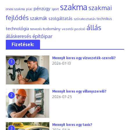
szakma
szakmai
pénzügy
piac
orvosi szakma
sport
fejlődés
szakmák
szolgáltatás
szórakoztatás
technikus
állás
technológia
tudomány
tervezés
vezetői pozíció
építőipar
álláskeresés
Fizetések:
Mennyit keres egy vízvezeték-szerelő?
1
2026-07-13
Mennyit keres egy villanyszerelő?
2
2026-07-25
Mennyit keres egy taxis?
3