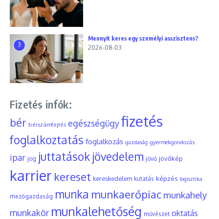
Mennyit keres egy személyi asszisztens?
3
2026-08-03
Fizetés infók:
fizetés
bér
egészségügy
bérszámfejtés
foglalkoztatás
foglalkozás
gyermekgondozás
gazdaság
juttatások
jövedelem
ipar
jövőkép
jog
jövő
karrier
kereset
képzés
kereskedelem
kutatás
logisztika
munka
munkaerőpiac
munkahely
mezőgazdaság
munkalehetőség
munkakör
oktatás
művészet