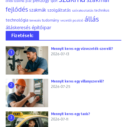
pénzügy
piac
orvosi szakma
sport
fejlődés
szakmák
szolgáltatás
szórakoztatás
technikus
állás
technológia
tudomány
tervezés
vezetői pozíció
építőipar
álláskeresés
Fizetések:
Mennyit keres egy vízvezeték-szerelő?
1
2026-07-13
Mennyit keres egy villanyszerelő?
2
2026-07-25
Mennyit keres egy taxis?
3
2026-07-11