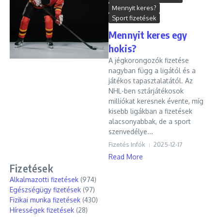
Mennyit keres?
Sport fizetések
Mennyit keres egy
hokis?
A jégkorongozók fizetése
nagyban függ a ligától és a
játékos tapasztalatától. Az
NHL-ben sztárjátékosok
milliókat keresnek évente, míg
kisebb ligákban a fizetések
alacsonyabbak, de a sport
szenvedélye...
Fizetés Infók
2025-12-17
Read More
Fizetések
Alkalmazotti fizetések
(974)
Egészségügy fizetések
(97)
Fizikai munka fizetések
(430)
Hírességek fizetések
(28)