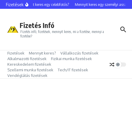
Ugrás a tartalomhoz
Fizetések
Mennyit keres egy celebfotós?
Mennyit keres egy személyi assziszt
Fizetés Infó
Fizetés infó, fizetések, mennyit keres, mi a fizetése, mennyi a
fizetése?
Fizetések
Mennyit keres?
Vállalkozás fizetések
Alkalmazotti fizetések
Fizikai munka fizetések
Kereskedelem fizetések
Szellemi munka fizetések
Tech/IT fizetések
Vendéglátás fizetések