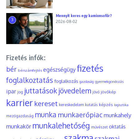
Mennyit keres egy kamionsofőr?
3
2026-08-02
Fizetés infók:
fizetés
bér
egészségügy
bérszámfejtés
foglalkoztatás
foglalkozás
gyermekgondozás
gazdaság
juttatások
jövedelem
ipar
jövőkép
jog
jövő
karrier
kereset
képzés
kereskedelem
kutatás
logisztika
munka
munkaerőpiac
munkahely
mezőgazdaság
munkalehetőség
munkakör
oktatás
művészet
szakma
szakmai