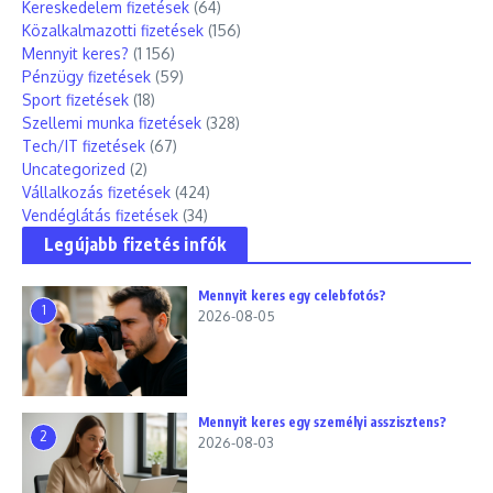
Kereskedelem fizetések
(64)
Közalkalmazotti fizetések
(156)
Mennyit keres?
(1 156)
Pénzügy fizetések
(59)
Sport fizetések
(18)
Szellemi munka fizetések
(328)
Tech/IT fizetések
(67)
Uncategorized
(2)
Vállalkozás fizetések
(424)
Vendéglátás fizetések
(34)
Legújabb fizetés infók
Mennyit keres egy celebfotós?
1
2026-08-05
Mennyit keres egy személyi asszisztens?
2
2026-08-03