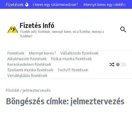
Ugrás a tartalomhoz
Fizetések
Mennyit keres egy sztármenedzser?
Mennyit keres egy celebfotós?
Fizetés Infó
Fizetés infó, fizetések, mennyit keres, mi a fizetése, mennyi a
fizetése?
Fizetések
Mennyit keres?
Vállalkozás fizetések
Alkalmazotti fizetések
Fizikai munka fizetések
Kereskedelem fizetések
Szellemi munka fizetések
Tech/IT fizetések
Vendéglátás fizetések
Főoldal
/
jelmeztervezés
Böngészés címke: jelmeztervezés