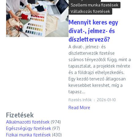
Szellemi munka fizetések
Vállalkozás fizetések
Mennyit keres egy
divat-, jelmez- és
díszlettervező?
A divat-, jelmez- és
díszlettervezők fizetése
számos tényezőtől függ, mint a
tapasztalat, a projektek mérete
és a földrajzi elhelyezkedés.
Egy kezdő tervező átlagosan
kevesebbet kereshet, míg a
tapasz...
Fizetés Infók
2026-01-10
Read More
Fizetések
Alkalmazotti fizetések
(974)
Egészségügy fizetések
(97)
Fizikai munka fizetések
(430)