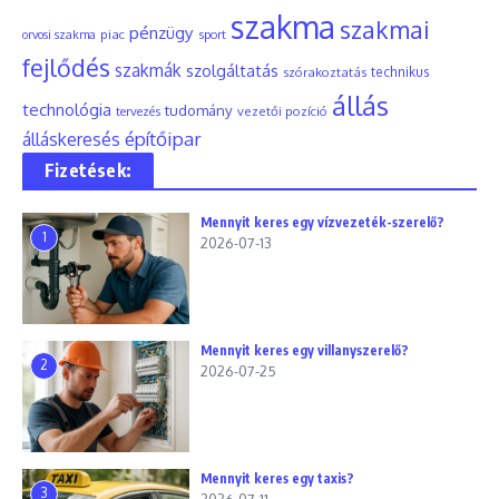
szakma
szakmai
pénzügy
piac
orvosi szakma
sport
fejlődés
szakmák
szolgáltatás
szórakoztatás
technikus
állás
technológia
tudomány
tervezés
vezetői pozíció
építőipar
álláskeresés
Fizetések:
Mennyit keres egy vízvezeték-szerelő?
1
2026-07-13
Mennyit keres egy villanyszerelő?
2
2026-07-25
Mennyit keres egy taxis?
3