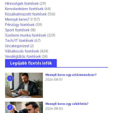
Hírességek fizetések
(29)
Kereskedelem fizetések
(64)
Közalkalmazotti fizetések
(156)
Mennyit keres?
(1 157)
Pénzügy fizetések
(59)
Sport fizetések
(18)
Szellemi munka fizetések
(329)
Tech/IT fizetések
(67)
Uncategorized
(2)
Vállalkozás fizetések
(424)
Vendéglátás fizetések
(34)
Legújabb fizetés infók
Mennyit keres egy sztármenedzser?
1
2026-08-07
Mennyit keres egy celebfotós?
2
2026-08-05