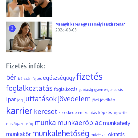
Mennyit keres egy személyi asszisztens?
3
2026-08-03
Fizetés infók:
fizetés
bér
egészségügy
bérszámfejtés
foglalkoztatás
foglalkozás
gyermekgondozás
gazdaság
juttatások
jövedelem
ipar
jövőkép
jog
jövő
karrier
kereset
képzés
kereskedelem
kutatás
logisztika
munka
munkaerőpiac
munkahely
mezőgazdaság
munkalehetőség
munkakör
oktatás
művészet