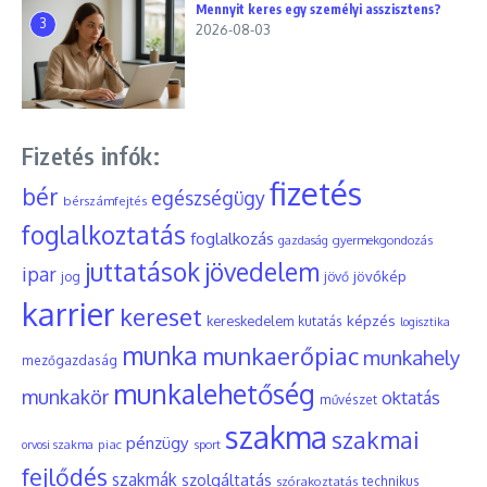
Mennyit keres egy személyi asszisztens?
3
2026-08-03
Fizetés infók:
fizetés
bér
egészségügy
bérszámfejtés
foglalkoztatás
foglalkozás
gyermekgondozás
gazdaság
juttatások
jövedelem
ipar
jövőkép
jog
jövő
karrier
kereset
képzés
kereskedelem
kutatás
logisztika
munka
munkaerőpiac
munkahely
mezőgazdaság
munkalehetőség
munkakör
oktatás
művészet
szakma
szakmai
pénzügy
piac
orvosi szakma
sport
fejlődés
szakmák
szolgáltatás
szórakoztatás
technikus