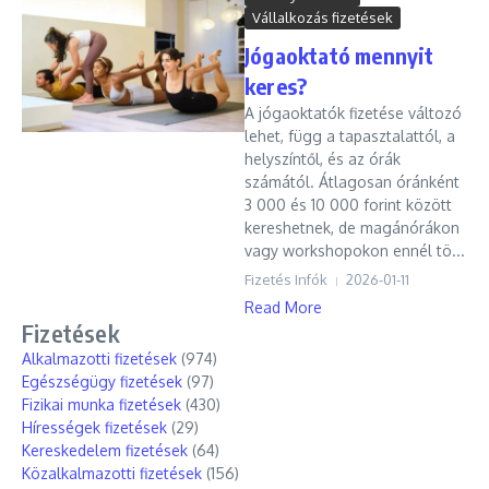
Vállalkozás fizetések
Jógaoktató mennyit
keres?
A jógaoktatók fizetése változó
lehet, függ a tapasztalattól, a
helyszíntől, és az órák
számától. Átlagosan óránként
3 000 és 10 000 forint között
kereshetnek, de magánórákon
vagy workshopokon ennél tö...
Fizetés Infók
2026-01-11
Read More
Fizetések
Alkalmazotti fizetések
(974)
Egészségügy fizetések
(97)
Fizikai munka fizetések
(430)
Hírességek fizetések
(29)
Kereskedelem fizetések
(64)
Közalkalmazotti fizetések
(156)