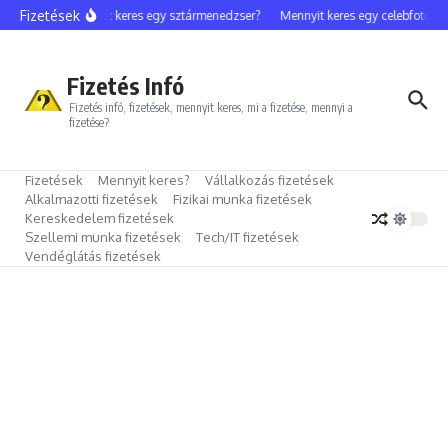
Ugrás a tartalomhoz
Fizetések
Mennyit keres egy sztármenedzser?
Mennyit keres egy celebfotós?
Fizetés Infó
Fizetés infó, fizetések, mennyit keres, mi a fizetése, mennyi a
fizetése?
Fizetések
Mennyit keres?
Vállalkozás fizetések
Alkalmazotti fizetések
Fizikai munka fizetések
Kereskedelem fizetések
Szellemi munka fizetések
Tech/IT fizetések
Vendéglátás fizetések