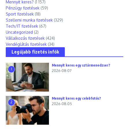
Mennyit keres?
(1 157)
Pénzügy fizetések
(59)
Sport fizetések
(18)
Szellemi munka fizetések
(329)
Tech/IT fizetések
(67)
Uncategorized
(2)
Vállalkozás fizetések
(424)
Vendéglátás fizetések
(34)
Legújabb fizetés infók
Mennyit keres egy sztármenedzser?
1
2026-08-07
Mennyit keres egy celebfotós?
2
2026-08-05