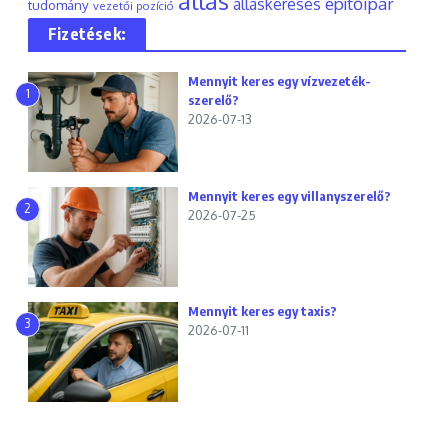
állás
építőipar
álláskeresés
tudomány
vezetői pozíció
Fizetések:
Mennyit keres egy vízvezeték-
1
szerelő?
2026-07-13
Mennyit keres egy villanyszerelő?
2
2026-07-25
Mennyit keres egy taxis?
3
2026-07-11