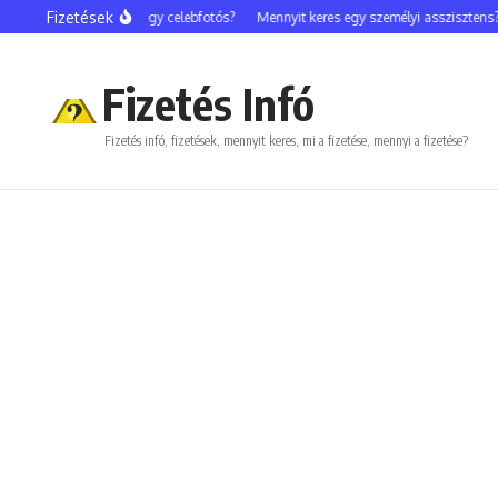
Ugrás a tartalomhoz
Fizetések
Mennyit keres egy celebfotós?
Mennyit keres egy személyi asszisztens?
Fizetés Infó
Fizetés infó, fizetések, mennyit keres, mi a fizetése, mennyi a fizetése?