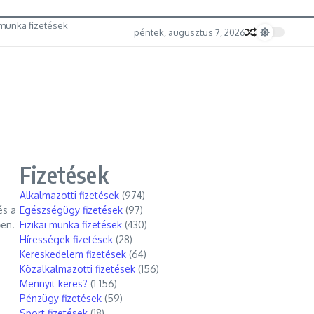
munka fizetések
péntek, augusztus 7, 2026
Fizetések
Alkalmazotti fizetések
(974)
és a
Egészségügy fizetések
(97)
ően.
Fizikai munka fizetések
(430)
Hírességek fizetések
(28)
Kereskedelem fizetések
(64)
Közalkalmazotti fizetések
(156)
Mennyit keres?
(1 156)
Pénzügy fizetések
(59)
Sport fizetések
(18)