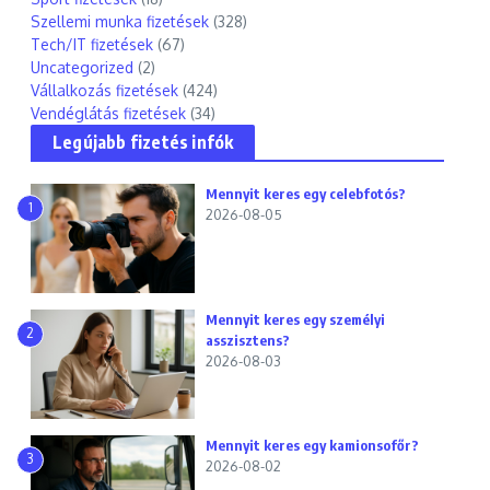
Szellemi munka fizetések
(328)
Tech/IT fizetések
(67)
Uncategorized
(2)
Vállalkozás fizetések
(424)
Vendéglátás fizetések
(34)
Legújabb fizetés infók
Mennyit keres egy celebfotós?
1
2026-08-05
Mennyit keres egy személyi
2
asszisztens?
2026-08-03
Mennyit keres egy kamionsofőr?
3
2026-08-02