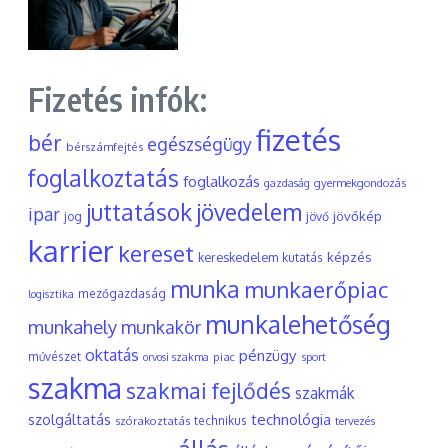
Fizetés infók:
fizetés
bér
egészségügy
bérszámfejtés
foglalkoztatás
foglalkozás
gyermekgondozás
gazdaság
juttatások
jövedelem
ipar
jövőkép
jog
jövő
karrier
kereset
képzés
kereskedelem
kutatás
munka
munkaerőpiac
mezőgazdaság
logisztika
munkalehetőség
munkahely
munkakör
oktatás
pénzügy
művészet
piac
orvosi szakma
sport
szakma
szakmai fejlődés
szakmák
szolgáltatás
technológia
szórakoztatás
technikus
tervezés