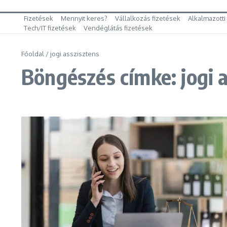
Fizetések
Mennyit keres?
Vállalkozás fizetések
Alkalmazotti
Tech/IT fizetések
Vendéglátás fizetések
Főoldal
/
jogi asszisztens
Böngészés címke: jogi 