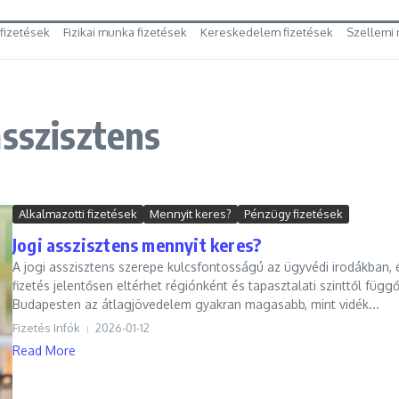
 fizetések
Fizikai munka fizetések
Kereskedelem fizetések
Szellemi 
asszisztens
Alkalmazotti fizetések
Mennyit keres?
Pénzügy fizetések
Jogi asszisztens mennyit keres?
A jogi asszisztens szerepe kulcsfontosságú az ügyvédi irodákban, 
fizetés jelentősen eltérhet régiónként és tapasztalati szinttől függ
Budapesten az átlagjövedelem gyakran magasabb, mint vidék...
Fizetés Infók
2026-01-12
Read More