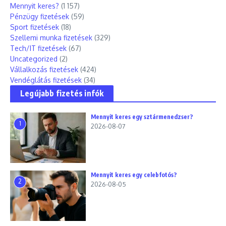
Mennyit keres?
(1 157)
Pénzügy fizetések
(59)
Sport fizetések
(18)
Szellemi munka fizetések
(329)
Tech/IT fizetések
(67)
Uncategorized
(2)
Vállalkozás fizetések
(424)
Vendéglátás fizetések
(34)
Legújabb fizetés infók
Mennyit keres egy sztármenedzser?
1
2026-08-07
Mennyit keres egy celebfotós?
2
2026-08-05