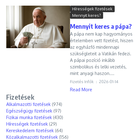
Hírességek fizetések
Mennyit keres?
Mennyit keres a pápa?
A pápa nem kap hagyományos
értelemben vett fizetést, hiszen
az egyházfő mindennapi
szükségleteit a Vatikán fedezi.
A pápai pozíció inkább
szimbolikus és lelki vezetés,
mint anyagi haszon....
Fizetés Infók
2026-01-14
Read More
Fizetések
Alkalmazotti fizetések
(974)
Egészségügy fizetések
(97)
Fizikai munka fizetések
(430)
Hírességek fizetések
(29)
Kereskedelem fizetések
(64)
Közalkalmazotti fizetések
(156)