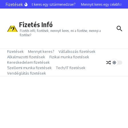
Ugrás a tartalomhoz
Fizetések
Mennyit keres egy sztármenedzser?
Mennyit keres egy celebfotós?
Fizetés Infó
Fizetés infó, fizetések, mennyit keres, mi a fizetése, mennyi a
fizetése?
Fizetések
Mennyit keres?
Vállalkozás fizetések
Alkalmazotti fizetések
Fizikai munka fizetések
Kereskedelem fizetések
Szellemi munka fizetések
Tech/IT fizetések
Vendéglátás fizetések