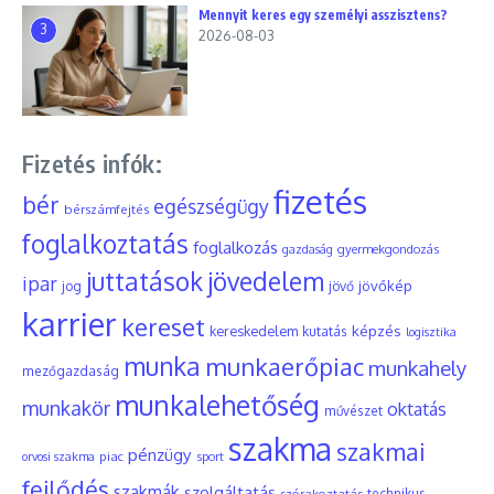
Mennyit keres egy személyi asszisztens?
3
2026-08-03
Fizetés infók:
fizetés
bér
egészségügy
bérszámfejtés
foglalkoztatás
foglalkozás
gyermekgondozás
gazdaság
juttatások
jövedelem
ipar
jövőkép
jog
jövő
karrier
kereset
képzés
kereskedelem
kutatás
logisztika
munka
munkaerőpiac
munkahely
mezőgazdaság
munkalehetőség
munkakör
oktatás
művészet
szakma
szakmai
pénzügy
piac
orvosi szakma
sport
fejlődés
szakmák
szolgáltatás
szórakoztatás
technikus