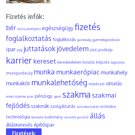
Fizetés infók:
fizetés
bér
egészségügy
bérszámfejtés
foglalkoztatás
foglalkozás
gyermekgondozás
gazdaság
juttatások
jövedelem
ipar
jövőkép
jog
jövő
karrier
kereset
képzés
kereskedelem
kutatás
logisztika
munka
munkaerőpiac
munkahely
mezőgazdaság
munkalehetőség
munkakör
oktatás
művészet
szakma
szakmai
pénzügy
piac
orvosi szakma
sport
fejlődés
szakmák
szolgáltatás
szórakoztatás
technikus
állás
technológia
tudomány
tervezés
vezetői pozíció
építőipar
álláskeresés
Fizetések: