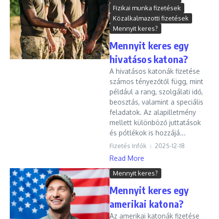
Fizikai munka fizetések
Közalkalmazotti fizetések
Mennyit keres?
Mennyit keres egy
hivatásos katona?
A hivatásos katonák fizetése
számos tényezőtől függ, mint
például a rang, szolgálati idő,
beosztás, valamint a speciális
feladatok. Az alapilletmény
mellett különböző juttatások
és pótlékok is hozzájá...
Fizetés Infók
2025-12-18
Read More
Mennyit keres?
Mennyit keres egy
amerikai katona?
Az amerikai katonák fizetése