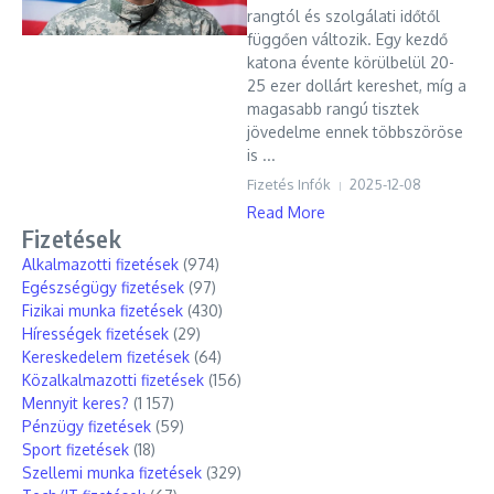
rangtól és szolgálati időtől
függően változik. Egy kezdő
katona évente körülbelül 20-
25 ezer dollárt kereshet, míg a
magasabb rangú tisztek
jövedelme ennek többszöröse
is ...
Fizetés Infók
2025-12-08
Read More
Fizetések
Alkalmazotti fizetések
(974)
Egészségügy fizetések
(97)
Fizikai munka fizetések
(430)
Hírességek fizetések
(29)
Kereskedelem fizetések
(64)
Közalkalmazotti fizetések
(156)
Mennyit keres?
(1 157)
Pénzügy fizetések
(59)
Sport fizetések
(18)
Szellemi munka fizetések
(329)