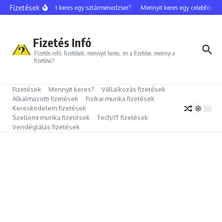
Ugrás a tartalomhoz
Fizetések
Mennyit keres egy sztármenedzser?
Mennyit keres egy celebfotós?
Fizetés Infó
Fizetés infó, fizetések, mennyit keres, mi a fizetése, mennyi a
fizetése?
Fizetések
Mennyit keres?
Vállalkozás fizetések
Alkalmazotti fizetések
Fizikai munka fizetések
Kereskedelem fizetések
Szellemi munka fizetések
Tech/IT fizetések
Vendéglátás fizetések