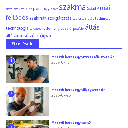
szakma
szakmai
pénzügy
piac
orvosi szakma
sport
fejlődés
szakmák
szolgáltatás
szórakoztatás
technikus
állás
technológia
tudomány
tervezés
vezetői pozíció
építőipar
álláskeresés
Fizetések:
Mennyit keres egy vízvezeték-szerelő?
1
2026-07-13
Mennyit keres egy villanyszerelő?
2
2026-07-25
Mennyit keres egy taxis?
3