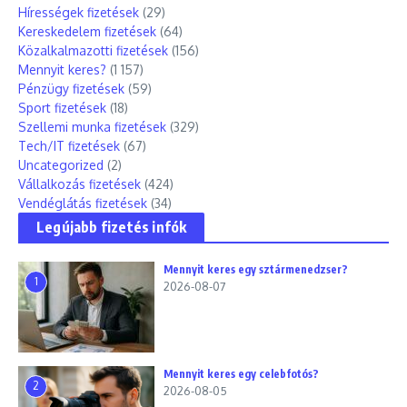
Hírességek fizetések
(29)
Kereskedelem fizetések
(64)
Közalkalmazotti fizetések
(156)
Mennyit keres?
(1 157)
Pénzügy fizetések
(59)
Sport fizetések
(18)
Szellemi munka fizetések
(329)
Tech/IT fizetések
(67)
Uncategorized
(2)
Vállalkozás fizetések
(424)
Vendéglátás fizetések
(34)
Legújabb fizetés infók
Mennyit keres egy sztármenedzser?
1
2026-08-07
Mennyit keres egy celebfotós?
2
2026-08-05