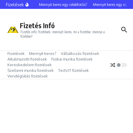
Ugrás a tartalomhoz
Fizetések
egy sztármenedzser?
Mennyit keres egy celebfotós?
Mennyit keres egy személ
Fizetés Infó
Fizetés infó, fizetések, mennyit keres, mi a fizetése, mennyi a
fizetése?
Fizetések
Mennyit keres?
Vállalkozás fizetések
Alkalmazotti fizetések
Fizikai munka fizetések
Kereskedelem fizetések
Szellemi munka fizetések
Tech/IT fizetések
Vendéglátás fizetések