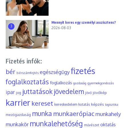
Mennyit keres egy személyi asszisztens?
3
2026-08-03
Fizetés infók:
fizetés
bér
egészségügy
bérszámfejtés
foglalkoztatás
foglalkozás
gyermekgondozás
gazdaság
juttatások
jövedelem
ipar
jövőkép
jog
jövő
karrier
kereset
képzés
kereskedelem
kutatás
logisztika
munka
munkaerőpiac
munkahely
mezőgazdaság
munkalehetőség
munkakör
oktatás
művészet