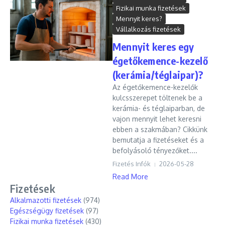
Fizikai munka fizetések
Mennyit keres?
Vállalkozás fizetések
Mennyit keres egy
égetőkemence-kezelő
(kerámia/téglaipar)?
Az égetőkemence-kezelők
kulcsszerepet töltenek be a
kerámia- és téglaiparban, de
vajon mennyit lehet keresni
ebben a szakmában? Cikkünk
bemutatja a fizetéseket és a
befolyásoló tényezőket....
Fizetés Infók
2026-05-28
Read More
Fizetések
Alkalmazotti fizetések
(974)
Egészségügy fizetések
(97)
Fizikai munka fizetések
(430)