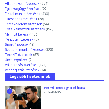
Alkalmazotti fizetések
(974)
Egészségügy fizetések
(97)
Fizikai munka fizetések
(430)
Hírességek fizetések
(28)
Kereskedelem fizetések
(64)
Közalkalmazotti fizetések
(156)
Mennyit keres?
(1 156)
Pénzügy fizetések
(59)
Sport fizetések
(18)
Szellemi munka fizetések
(328)
Tech/IT fizetések
(67)
Uncategorized
(2)
Vállalkozás fizetések
(424)
Vendéglátás fizetések
(34)
Legújabb fizetés infók
Mennyit keres egy celebfotós?
1
2026-08-05