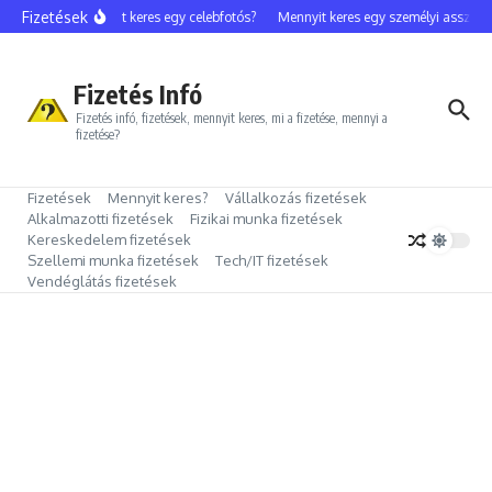
Ugrás a tartalomhoz
Fizetések
Mennyit keres egy celebfotós?
Mennyit keres egy személyi assziszt
Fizetés Infó
Fizetés infó, fizetések, mennyit keres, mi a fizetése, mennyi a
fizetése?
Fizetések
Mennyit keres?
Vállalkozás fizetések
Alkalmazotti fizetések
Fizikai munka fizetések
Kereskedelem fizetések
Szellemi munka fizetések
Tech/IT fizetések
Vendéglátás fizetések