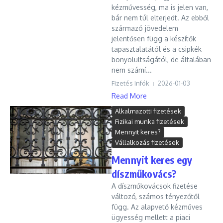
kézművesség, ma is jelen van,
bár nem túl elterjedt. Az ebből
származó jövedelem
jelentősen függ a készítők
tapasztalatától és a csipkék
bonyolultságától, de általában
nem számí...
Fizetés Infók
2026-01-03
Read More
Alkalmazotti fizetések
Fizikai munka fizetések
Mennyit keres?
Vállalkozás fizetések
Mennyit keres egy
díszműkovács?
A díszműkovácsok fizetése
változó, számos tényezőtől
függ. Az alapvető kézműves
ügyesség mellett a piaci