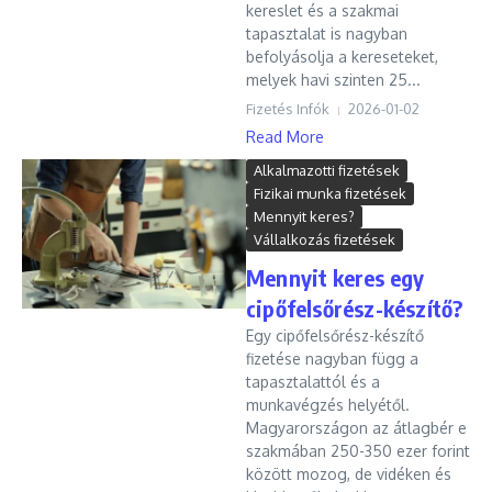
kereslet és a szakmai
tapasztalat is nagyban
befolyásolja a kereseteket,
melyek havi szinten 25...
Fizetés Infók
2026-01-02
Read More
Alkalmazotti fizetések
Fizikai munka fizetések
Mennyit keres?
Vállalkozás fizetések
Mennyit keres egy
cipőfelsőrész-készítő?
Egy cipőfelsőrész-készítő
fizetése nagyban függ a
tapasztalattól és a
munkavégzés helyétől.
Magyarországon az átlagbér e
szakmában 250-350 ezer forint
között mozog, de vidéken és