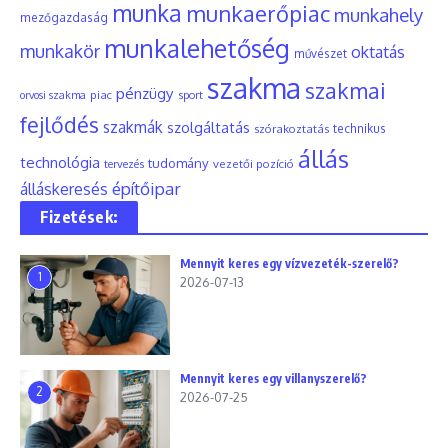
munka
munkaerőpiac
munkahely
mezőgazdaság
munkalehetőség
munkakör
oktatás
művészet
szakma
szakmai
pénzügy
piac
orvosi szakma
sport
fejlődés
szakmák
szolgáltatás
szórakoztatás
technikus
állás
technológia
tudomány
tervezés
vezetői pozíció
építőipar
álláskeresés
Fizetések:
Mennyit keres egy vízvezeték-szerelő?
1
2026-07-13
Mennyit keres egy villanyszerelő?
2
2026-07-25