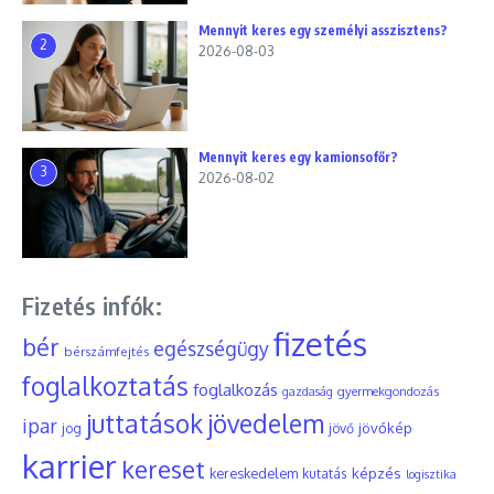
Mennyit keres egy személyi asszisztens?
2
2026-08-03
Mennyit keres egy kamionsofőr?
3
2026-08-02
Fizetés infók:
fizetés
bér
egészségügy
bérszámfejtés
foglalkoztatás
foglalkozás
gyermekgondozás
gazdaság
juttatások
jövedelem
ipar
jövőkép
jog
jövő
karrier
kereset
képzés
kereskedelem
kutatás
logisztika