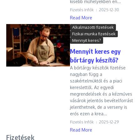
kisebb műhelyekben en...
Fizetés Infók
2025-12-30
Read More
Alkalmazotti fizetések
Fizikai munka fizetések
Mennyit keres?
Mennyit keres egy
bőrtárgy készítő?
A bőrtárgy készítők fizetése
nagyban függ a
szakértelmüktől és a piaci
kereslettől. Az egyedi
megrendelések és a kézműves
vásárok jelentős bevételforrást
jelenthetnek, de a verseny is
erős ezen a krea...
Fizetés Infók
2025-12-29
Read More
Fizetések