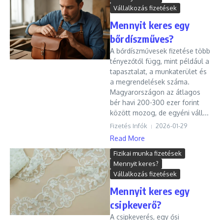
Vállalkozás fizetések
Mennyit keres egy
bőrdíszműves?
A bőrdíszművesek fizetése több
tényezőtől függ, mint például a
tapasztalat, a munkaterület és
a megrendelések száma.
Magyarországon az átlagos
bér havi 200-300 ezer forint
között mozog, de egyéni váll...
Fizetés Infók
2026-01-29
Read More
Fizikai munka fizetések
Mennyit keres?
Vállalkozás fizetések
Mennyit keres egy
csipkeverő?
A csipkeverés, egy ősi