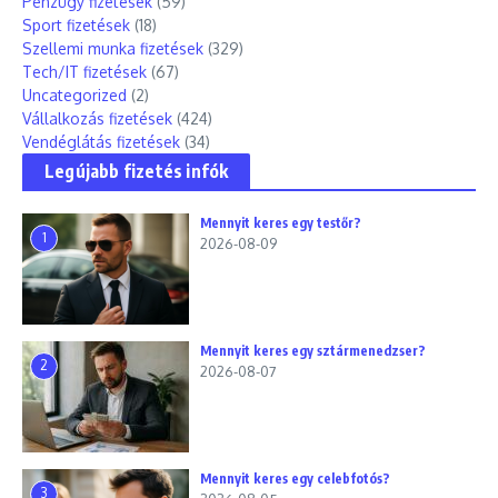
Pénzügy fizetések
(59)
Sport fizetések
(18)
Szellemi munka fizetések
(329)
Tech/IT fizetések
(67)
Uncategorized
(2)
Vállalkozás fizetések
(424)
Vendéglátás fizetések
(34)
Legújabb fizetés infók
Mennyit keres egy testőr?
1
2026-08-09
Mennyit keres egy sztármenedzser?
2
2026-08-07
Mennyit keres egy celebfotós?
3