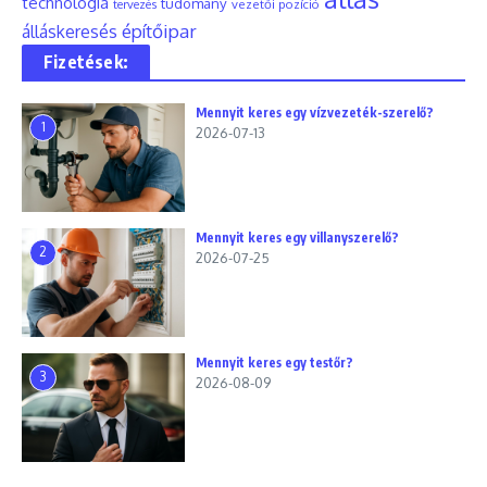
technológia
tudomány
tervezés
vezetői pozíció
építőipar
álláskeresés
Fizetések:
Mennyit keres egy vízvezeték-szerelő?
1
2026-07-13
Mennyit keres egy villanyszerelő?
2
2026-07-25
Mennyit keres egy testőr?
3
2026-08-09