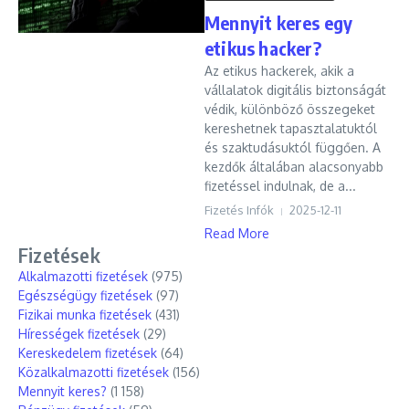
Mennyit keres egy
etikus hacker?
Az etikus hackerek, akik a
vállalatok digitális biztonságát
védik, különböző összegeket
kereshetnek tapasztalatuktól
és szaktudásuktól függően. A
kezdők általában alacsonyabb
fizetéssel indulnak, de a...
Fizetés Infók
2025-12-11
Read More
Fizetések
Alkalmazotti fizetések
(975)
Egészségügy fizetések
(97)
Fizikai munka fizetések
(431)
Hírességek fizetések
(29)
Kereskedelem fizetések
(64)
Közalkalmazotti fizetések
(156)
Mennyit keres?
(1 158)