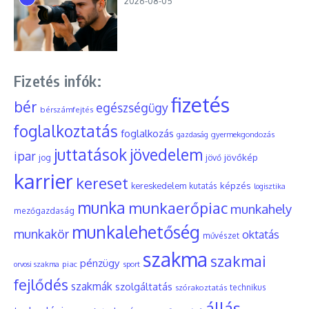
2026-08-05
Fizetés infók:
fizetés
bér
egészségügy
bérszámfejtés
foglalkoztatás
foglalkozás
gyermekgondozás
gazdaság
juttatások
jövedelem
ipar
jövőkép
jog
jövő
karrier
kereset
képzés
kereskedelem
kutatás
logisztika
munka
munkaerőpiac
munkahely
mezőgazdaság
munkalehetőség
munkakör
oktatás
művészet
szakma
szakmai
pénzügy
piac
orvosi szakma
sport
fejlődés
szakmák
szolgáltatás
szórakoztatás
technikus
állás