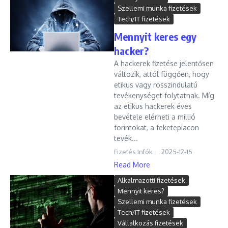
Szellemi munka fizetések
Tech/IT fizetések
Mennyit keres egy
hacker?
A hackerek fizetése jelentősen
változik, attól függően, hogy
etikus vagy rosszindulatú
tevékenységet folytatnak. Míg
az etikus hackerek éves
bevétele elérheti a millió
forintokat, a feketepiacon
tevék...
Fizetés Infók
2025-12-15
Read More
Alkalmazotti fizetések
Mennyit keres?
Szellemi munka fizetések
Tech/IT fizetések
Vállalkozás fizetések