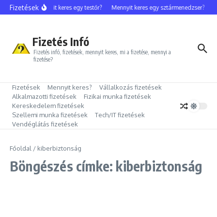
Ugrás a tartalomhoz
Fizetések
Mennyit keres egy testőr?
Mennyit keres egy sztármenedzser?
M
Fizetés Infó
Fizetés infó, fizetések, mennyit keres, mi a fizetése, mennyi a
fizetése?
Fizetések
Mennyit keres?
Vállalkozás fizetések
Alkalmazotti fizetések
Fizikai munka fizetések
Kereskedelem fizetések
Szellemi munka fizetések
Tech/IT fizetések
Vendéglátás fizetések
Főoldal
/
kiberbiztonság
Böngészés címke: kiberbiztonság