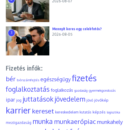
2026-08-07
Mennyit keres egy celebfotós?
3
2026-08-05
Fizetés infók:
fizetés
bér
egészségügy
bérszámfejtés
foglalkoztatás
foglalkozás
gyermekgondozás
gazdaság
juttatások
jövedelem
ipar
jövőkép
jog
jövő
karrier
kereset
képzés
kereskedelem
kutatás
logisztika
munka
munkaerőpiac
munkahely
mezőgazdaság