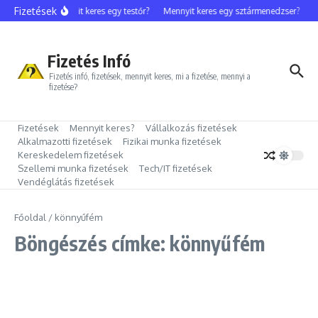
Ugrás a tartalomhoz
Fizetések
Mennyit keres egy testőr?
Mennyit keres egy sztármenedzser?
M
Fizetés Infó
Fizetés infó, fizetések, mennyit keres, mi a fizetése, mennyi a
fizetése?
Fizetések
Mennyit keres?
Vállalkozás fizetések
Alkalmazotti fizetések
Fizikai munka fizetések
Kereskedelem fizetések
Szellemi munka fizetések
Tech/IT fizetések
Vendéglátás fizetések
Főoldal
/
könnyűfém
Böngészés címke: könnyűfém