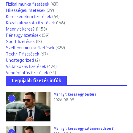
Fizikai munka fizetések
(431)
Hírességek fizetések
(29)
Kereskedelem fizetések
(64)
Közalkalmazotti fizetések
(156)
Mennyit keres?
(1 158)
Pénzügy fizetések
(59)
Sport fizetések
(18)
Szellemi munka fizetések
(329)
Tech/IT fizetések
(67)
Uncategorized
(2)
Vállalkozás fizetések
(424)
Vendéglátás fizetések
(34)
Legújabb fizetés infók
Mennyit keres egy testőr?
1
2026-08-09
Mennyit keres egy sztármenedzser?
2