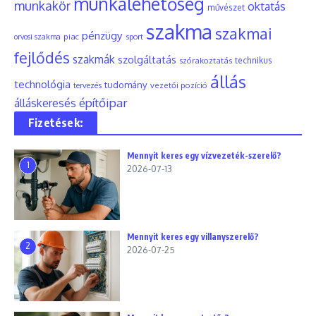
munkalehetőség
munkakör
oktatás
művészet
szakma
szakmai
pénzügy
piac
orvosi szakma
sport
fejlődés
szakmák
szolgáltatás
szórakoztatás
technikus
állás
technológia
tudomány
tervezés
vezetői pozíció
építőipar
álláskeresés
Fizetések:
Mennyit keres egy vízvezeték-szerelő?
1
2026-07-13
Mennyit keres egy villanyszerelő?
2
2026-07-25