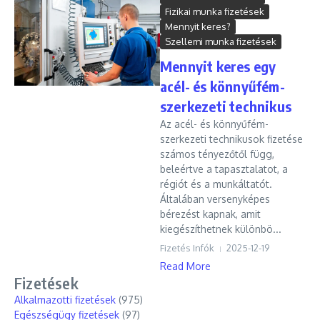
Fizikai munka fizetések
Mennyit keres?
Szellemi munka fizetések
Mennyit keres egy
acél- és könnyűfém-
szerkezeti technikus
Az acél- és könnyűfém-
szerkezeti technikusok fizetése
számos tényezőtől függ,
beleértve a tapasztalatot, a
régiót és a munkáltatót.
Általában versenyképes
bérezést kapnak, amit
kiegészíthetnek különbö...
Fizetés Infók
2025-12-19
Read More
Fizetések
Alkalmazotti fizetések
(975)
Egészségügy fizetések
(97)