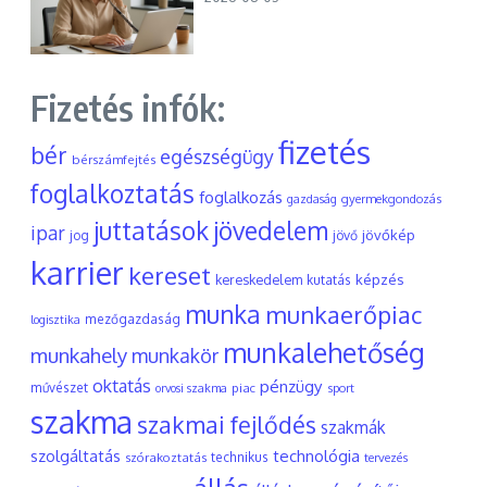
Fizetés infók:
fizetés
bér
egészségügy
bérszámfejtés
foglalkoztatás
foglalkozás
gyermekgondozás
gazdaság
juttatások
jövedelem
ipar
jövőkép
jog
jövő
karrier
kereset
képzés
kereskedelem
kutatás
munka
munkaerőpiac
mezőgazdaság
logisztika
munkalehetőség
munkahely
munkakör
oktatás
pénzügy
művészet
piac
orvosi szakma
sport
szakma
szakmai fejlődés
szakmák
szolgáltatás
technológia
szórakoztatás
technikus
tervezés