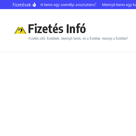
Ugrás a tartalomhoz
Fizetések
 celebfotós?
Mennyit keres egy személyi asszisztens?
Mennyit keres egy kam
Fizetés Infó
Fizetés infó, fizetések, mennyit keres, mi a fizetése, mennyi a fizetése?