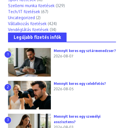
Szellemi munka fizetések
(329)
Tech/IT fizetések
(67)
Uncategorized
(2)
Vállalkozás fizetések
(424)
Vendéglátás fizetések
(34)
Legújabb fizetés infók
Mennyit keres egy sztármenedzser?
1
2026-08-07
Mennyit keres egy celebfotós?
2
2026-08-05
Mennyit keres egy személyi
3
asszisztens?
2026-08-03