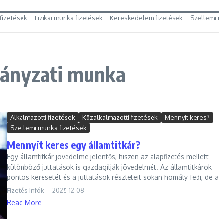
 fizetések
Fizikai munka fizetések
Kereskedelem fizetések
Szellemi 
mányzati munka
Alkalmazotti fizetések
Közalkalmazotti fizetések
Mennyit keres?
Szellemi munka fizetések
Mennyit keres egy államtitkár?
Egy államtitkár jövedelme jelentős, hiszen az alapfizetés mellett
különböző juttatások is gazdagítják jövedelmét. Az államtitkárok
pontos keresetét és a juttatások részleteit sokan homály fedi, de a 
Fizetés Infók
2025-12-08
Read More