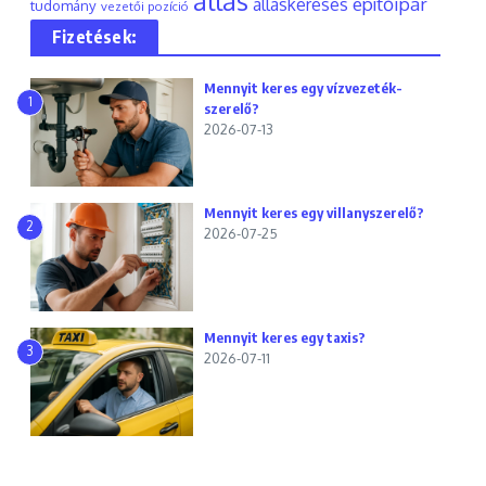
állás
építőipar
álláskeresés
tudomány
vezetői pozíció
Fizetések:
Mennyit keres egy vízvezeték-
1
szerelő?
2026-07-13
Mennyit keres egy villanyszerelő?
2
2026-07-25
Mennyit keres egy taxis?
3
2026-07-11