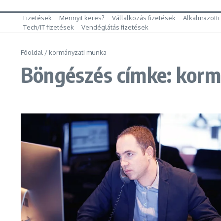
Fizetések
Mennyit keres?
Vállalkozás fizetések
Alkalmazotti
Tech/IT fizetések
Vendéglátás fizetések
Főoldal
/
kormányzati munka
Böngészés címke: kor