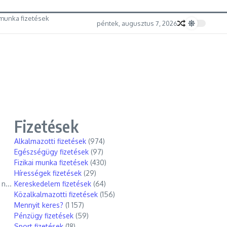
munka fizetések
péntek, augusztus 7, 2026
Fizetések
Alkalmazotti fizetések
(974)
Egészségügy fizetések
(97)
Fizikai munka fizetések
(430)
Hírességek fizetések
(29)
n...
Kereskedelem fizetések
(64)
Közalkalmazotti fizetések
(156)
Mennyit keres?
(1 157)
Pénzügy fizetések
(59)
Sport fizetések
(18)