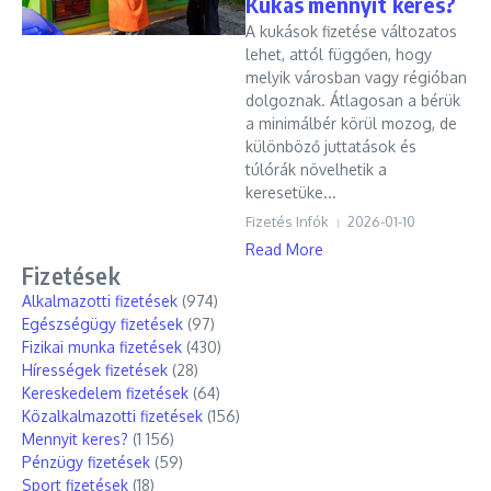
Kukás mennyit keres?
A kukások fizetése változatos
lehet, attól függően, hogy
melyik városban vagy régióban
dolgoznak. Átlagosan a bérük
a minimálbér körül mozog, de
különböző juttatások és
túlórák növelhetik a
keresetüke...
Fizetés Infók
2026-01-10
Read More
Fizetések
Alkalmazotti fizetések
(974)
Egészségügy fizetések
(97)
Fizikai munka fizetések
(430)
Hírességek fizetések
(28)
Kereskedelem fizetések
(64)
Közalkalmazotti fizetések
(156)
Mennyit keres?
(1 156)
Pénzügy fizetések
(59)
Sport fizetések
(18)