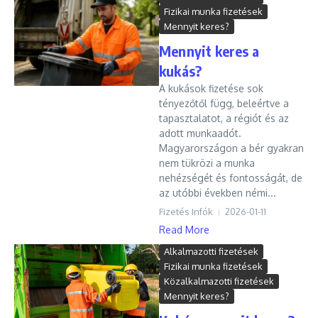
Fizikai munka fizetések
Mennyit keres?
Mennyit keres a
kukás?
A kukások fizetése sok
tényezőtől függ, beleértve a
tapasztalatot, a régiót és az
adott munkaadót.
Magyarországon a bér gyakran
nem tükrözi a munka
nehézségét és fontosságát, de
az utóbbi években némi...
Fizetés Infók
2026-01-11
Read More
Alkalmazotti fizetések
Fizikai munka fizetések
Közalkalmazotti fizetések
Mennyit keres?