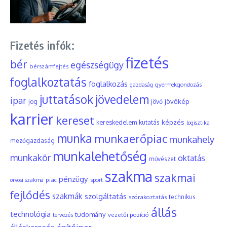
Fizetés infók:
fizetés
bér
egészségügy
bérszámfejtés
foglalkoztatás
foglalkozás
gyermekgondozás
gazdaság
juttatások
jövedelem
ipar
jövőkép
jog
jövő
karrier
kereset
képzés
kereskedelem
kutatás
logisztika
munka
munkaerőpiac
munkahely
mezőgazdaság
munkalehetőség
munkakör
oktatás
művészet
szakma
szakmai
pénzügy
piac
orvosi szakma
sport
fejlődés
szakmák
szolgáltatás
szórakoztatás
technikus
állás
technológia
tudomány
tervezés
vezetői pozíció