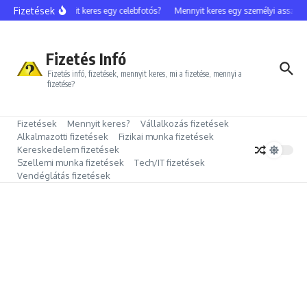
Ugrás a tartalomhoz
Fizetések
Mennyit keres egy celebfotós?
Mennyit keres egy személyi assziszt
Fizetés Infó
Fizetés infó, fizetések, mennyit keres, mi a fizetése, mennyi a
fizetése?
Fizetések
Mennyit keres?
Vállalkozás fizetések
Alkalmazotti fizetések
Fizikai munka fizetések
Kereskedelem fizetések
Szellemi munka fizetések
Tech/IT fizetések
Vendéglátás fizetések