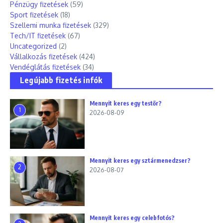
Pénzügy fizetések
(59)
Sport fizetések
(18)
Szellemi munka fizetések
(329)
Tech/IT fizetések
(67)
Uncategorized
(2)
Vállalkozás fizetések
(424)
Vendéglátás fizetések
(34)
Legújabb fizetés infók
Mennyit keres egy testőr?
1
2026-08-09
Mennyit keres egy sztármenedzser?
2
2026-08-07
Mennyit keres egy celebfotós?