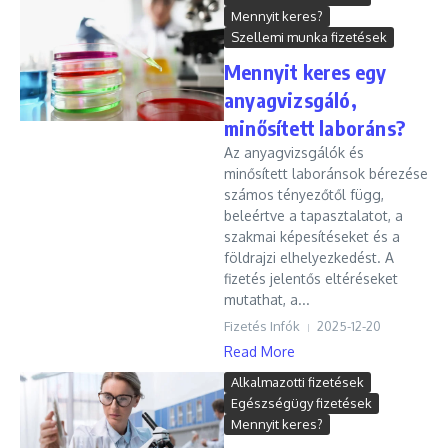
Mennyit keres?
Szellemi munka fizetések
Mennyit keres egy
anyagvizsgáló,
minősített laboráns?
Az anyagvizsgálók és
minősített laboránsok bérezése
számos tényezőtől függ,
beleértve a tapasztalatot, a
szakmai képesítéseket és a
földrajzi elhelyezkedést. A
fizetés jelentős eltéréseket
mutathat, a...
Fizetés Infók
2025-12-20
Read More
Alkalmazotti fizetések
Egészségügy fizetések
Mennyit keres?