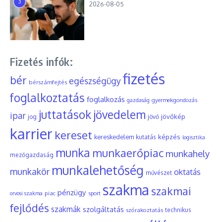
3
2026-08-05
Fizetés infók:
fizetés
bér
egészségügy
bérszámfejtés
foglalkoztatás
foglalkozás
gyermekgondozás
gazdaság
juttatások
jövedelem
ipar
jövőkép
jog
jövő
karrier
kereset
képzés
kereskedelem
kutatás
logisztika
munka
munkaerőpiac
munkahely
mezőgazdaság
munkalehetőség
munkakör
oktatás
művészet
szakma
szakmai
pénzügy
piac
orvosi szakma
sport
fejlődés
szakmák
szolgáltatás
szórakoztatás
technikus