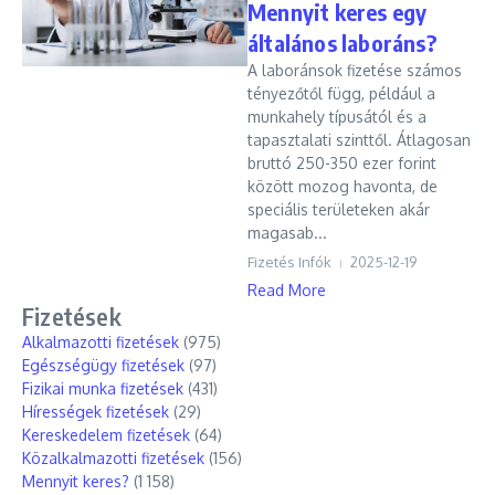
Mennyit keres egy
általános laboráns?
A laboránsok fizetése számos
tényezőtől függ, például a
munkahely típusától és a
tapasztalati szinttől. Átlagosan
bruttó 250-350 ezer forint
között mozog havonta, de
speciális területeken akár
magasab...
Fizetés Infók
2025-12-19
Read More
Fizetések
Alkalmazotti fizetések
(975)
Egészségügy fizetések
(97)
Fizikai munka fizetések
(431)
Hírességek fizetések
(29)
Kereskedelem fizetések
(64)
Közalkalmazotti fizetések
(156)
Mennyit keres?
(1 158)