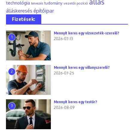
állás
technológia
tudomány
tervezés
vezetői pozíció
építőipar
álláskeresés
Fizetések:
Mennyit keres egy vízvezeték-szerelő?
1
2026-07-13
Mennyit keres egy villanyszerelő?
2
2026-07-25
Mennyit keres egy testőr?
3
2026-08-09