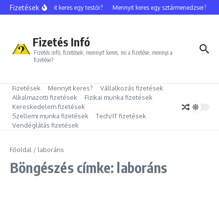
Ugrás a tartalomhoz
Fizetések
Mennyit keres egy testőr?
Mennyit keres egy sztármenedzser?
M
Fizetés Infó
Fizetés infó, fizetések, mennyit keres, mi a fizetése, mennyi a
fizetése?
Fizetések
Mennyit keres?
Vállalkozás fizetések
Alkalmazotti fizetések
Fizikai munka fizetések
Kereskedelem fizetések
Szellemi munka fizetések
Tech/IT fizetések
Vendéglátás fizetések
Főoldal
/
laboráns
Böngészés címke: laboráns