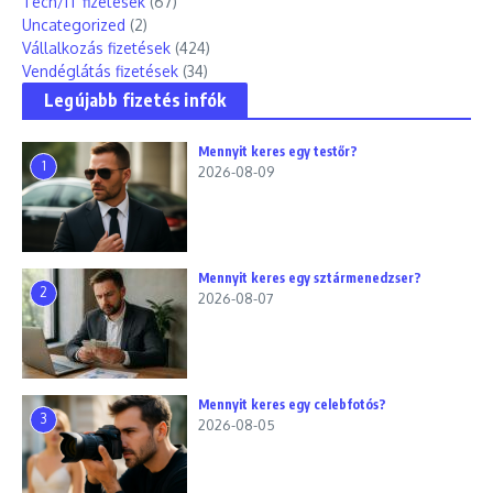
Tech/IT fizetések
(67)
Uncategorized
(2)
Vállalkozás fizetések
(424)
Vendéglátás fizetések
(34)
Legújabb fizetés infók
Mennyit keres egy testőr?
1
2026-08-09
Mennyit keres egy sztármenedzser?
2
2026-08-07
Mennyit keres egy celebfotós?
3
2026-08-05