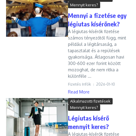
Mennyit keres?
Mennyi a fizetése egy
légiutas kísérőnek?
A légiutas-kísérők fizetése
számos tényezőtől függ, mint
például a légitársaság, a
tapasztalat és a repülések
gyakorisága. Átlagosan havi
300-600 ezer forint között
mozoghat, de nem ritka a
különféle ...
Fizetés Infók
2026-01-10
Read More
Alkalmazotti fizetések
Mennyit keres?
Légiutas kísérő
mennyit keres?
A légiutas-kísérők fizetése