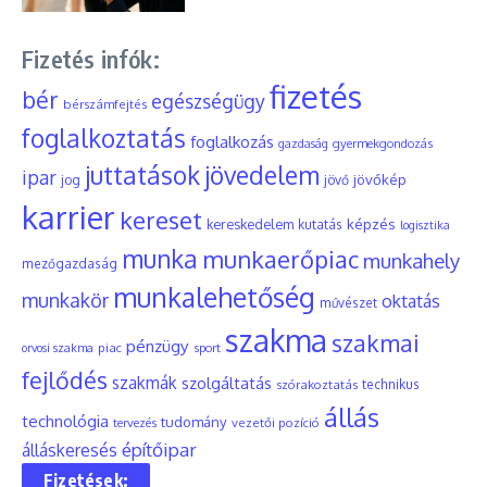
Fizetés infók:
fizetés
bér
egészségügy
bérszámfejtés
foglalkoztatás
foglalkozás
gyermekgondozás
gazdaság
juttatások
jövedelem
ipar
jövőkép
jog
jövő
karrier
kereset
képzés
kereskedelem
kutatás
logisztika
munka
munkaerőpiac
munkahely
mezőgazdaság
munkalehetőség
munkakör
oktatás
művészet
szakma
szakmai
pénzügy
piac
orvosi szakma
sport
fejlődés
szakmák
szolgáltatás
szórakoztatás
technikus
állás
technológia
tudomány
tervezés
vezetői pozíció
építőipar
álláskeresés
Fizetések: