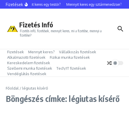
Ugrás a tartalomhoz
Fizetések
Mennyit keres egy testőr?
Mennyit keres egy sztármenedzser?
M
Fizetés Infó
Fizetés infó, fizetések, mennyit keres, mi a fizetése, mennyi a
fizetése?
Fizetések
Mennyit keres?
Vállalkozás fizetések
Alkalmazotti fizetések
Fizikai munka fizetések
Kereskedelem fizetések
Szellemi munka fizetések
Tech/IT fizetések
Vendéglátás fizetések
Főoldal
/
légiutas kísérő
Böngészés címke: légiutas kísérő