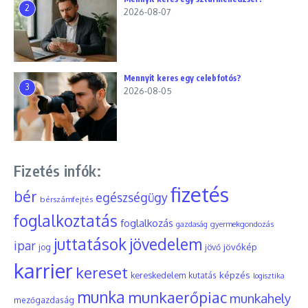
2
2026-08-07
Mennyit keres egy celebfotós?
3
2026-08-05
Fizetés infók:
fizetés
bér
egészségügy
bérszámfejtés
foglalkoztatás
foglalkozás
gyermekgondozás
gazdaság
juttatások
jövedelem
ipar
jövőkép
jog
jövő
karrier
kereset
képzés
kereskedelem
kutatás
logisztika
munka
munkaerőpiac
munkahely
mezőgazdaság