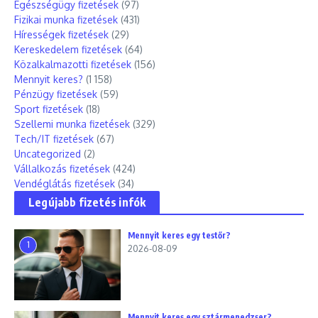
Egészségügy fizetések
(97)
Fizikai munka fizetések
(431)
Hírességek fizetések
(29)
Kereskedelem fizetések
(64)
Közalkalmazotti fizetések
(156)
Mennyit keres?
(1 158)
Pénzügy fizetések
(59)
Sport fizetések
(18)
Szellemi munka fizetések
(329)
Tech/IT fizetések
(67)
Uncategorized
(2)
Vállalkozás fizetések
(424)
Vendéglátás fizetések
(34)
Legújabb fizetés infók
Mennyit keres egy testőr?
1
2026-08-09
Mennyit keres egy sztármenedzser?