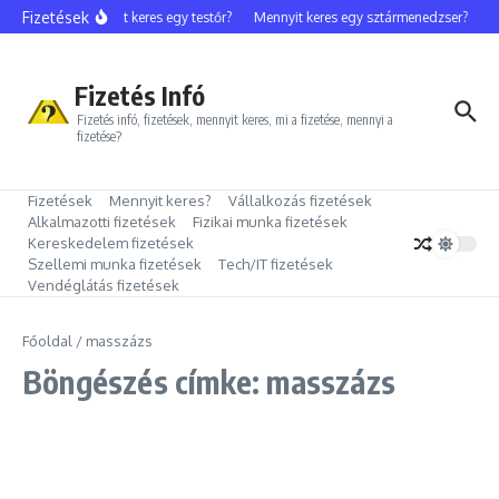
Ugrás a tartalomhoz
Fizetések
Mennyit keres egy testőr?
Mennyit keres egy sztármenedzser?
M
Fizetés Infó
Fizetés infó, fizetések, mennyit keres, mi a fizetése, mennyi a
fizetése?
Fizetések
Mennyit keres?
Vállalkozás fizetések
Alkalmazotti fizetések
Fizikai munka fizetések
Kereskedelem fizetések
Szellemi munka fizetések
Tech/IT fizetések
Vendéglátás fizetések
Főoldal
/
masszázs
Böngészés címke: masszázs