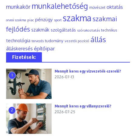
munkalehetőség
munkakör
oktatás
művészet
szakma
szakmai
pénzügy
piac
orvosi szakma
sport
fejlődés
szakmák
szolgáltatás
szórakoztatás
technikus
állás
technológia
tudomány
tervezés
vezetői pozíció
építőipar
álláskeresés
Fizetések:
Mennyit keres egy vízvezeték-szerelő?
1
2026-07-13
Mennyit keres egy villanyszerelő?
2
2026-07-25