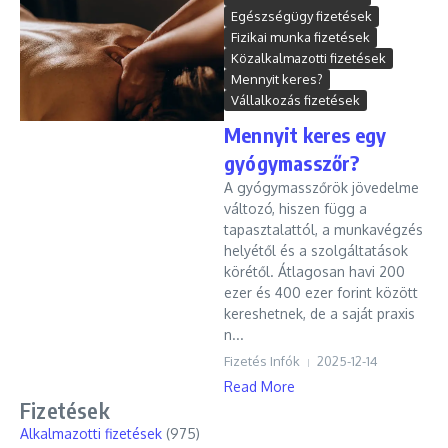
Egészségügy fizetések
Fizikai munka fizetések
Közalkalmazotti fizetések
Mennyit keres?
Vállalkozás fizetések
Mennyit keres egy
gyógymasszőr?
A gyógymasszőrök jövedelme
változó, hiszen függ a
tapasztalattól, a munkavégzés
helyétől és a szolgáltatások
körétől. Átlagosan havi 200
ezer és 400 ezer forint között
kereshetnek, de a saját praxis
n...
Fizetés Infók
2025-12-14
Read More
Fizetések
Alkalmazotti fizetések
(975)