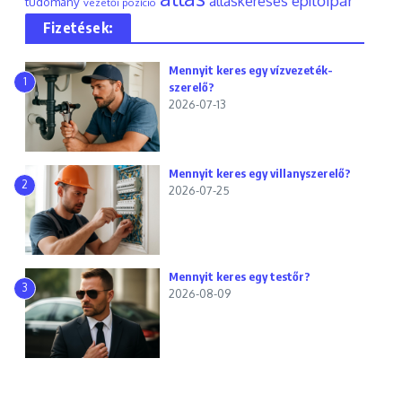
építőipar
álláskeresés
tudomány
vezetői pozíció
Fizetések:
Mennyit keres egy vízvezeték-
1
szerelő?
2026-07-13
Mennyit keres egy villanyszerelő?
2
2026-07-25
Mennyit keres egy testőr?
3
2026-08-09