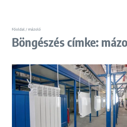
Főoldal
/
mázoló
Böngészés címke: mázo