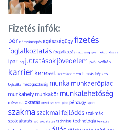
Fizetés infók:
fizetés
bér
egészségügy
bérszámfejtés
foglalkoztatás
foglalkozás
gyermekgondozás
gazdaság
juttatások
jövedelem
ipar
jövőkép
jog
jövő
karrier
kereset
képzés
kereskedelem
kutatás
munka
munkaerőpiac
mezőgazdaság
logisztika
munkalehetőség
munkahely
munkakör
oktatás
pénzügy
művészet
piac
orvosi szakma
sport
szakma
szakmai fejlődés
szakmák
szolgáltatás
technológia
szórakoztatás
technikus
tervezés
állás