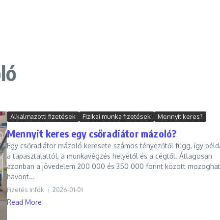
ló
Alkalmazotti fizetések
Fizikai munka fizetések
Mennyit keres?
Mennyit keres egy csőradiátor mázoló?
Egy csőradiátor mázoló keresete számos tényezőtől függ, így péld
a tapasztalattól, a munkavégzés helyétől és a cégtől. Átlagosan
azonban a jövedelem 200 000 és 350 000 forint között mozogha
havont...
Fizetés Infók
2026-01-01
Read More