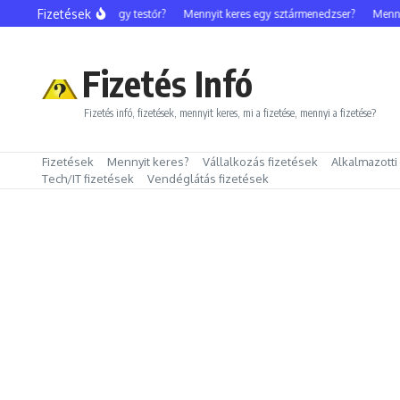
Ugrás a tartalomhoz
Fizetések
Mennyit keres egy testőr?
Mennyit keres egy sztármenedzser?
Mennyit
Fizetés Infó
Fizetés infó, fizetések, mennyit keres, mi a fizetése, mennyi a fizetése?
Fizetések
Mennyit keres?
Vállalkozás fizetések
Alkalmazotti
Tech/IT fizetések
Vendéglátás fizetések