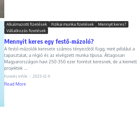
Alkalmazotti fizetések
Fizikai munka fizetések
Mennyit keres?
Vállalkozás fizetések
Mennyit keres egy festő-mázoló?
A festő-mázolók keresete számos tényezőtől függ, mint például a
tapasztalat, a régió és az elvégzett munka típusa. Átlagosan
Magyarországon havi 250-350 ezer forintot keresnek, de a kiemelt
projektek ...
Fizetés Infók
2025-12-11
Read More