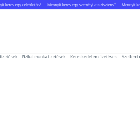
 keres egy celebfotós?
Mennyit keres egy személyi asszisztens?
Mennyit kere
 fizetések
Fizikai munka fizetések
Kereskedelem fizetések
Szellemi 