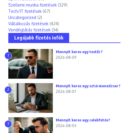
Szellemi munka fizetések
(329)
Tech/IT fizetések
(67)
Uncategorized
(2)
Vállalkozás fizetések
(424)
Vendéglátás fizetések
(34)
Legújabb fizetés infók
Mennyit keres egy testőr?
1
2026-08-09
Mennyit keres egy sztármenedzser?
2
2026-08-07
Mennyit keres egy celebfotós?
3
2026-08-05