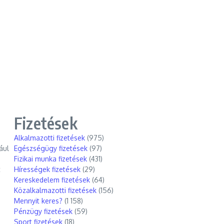
Fizetések
Alkalmazotti fizetések
(975)
ául
Egészségügy fizetések
(97)
Fizikai munka fizetések
(431)
t
Hírességek fizetések
(29)
Kereskedelem fizetések
(64)
Közalkalmazotti fizetések
(156)
Mennyit keres?
(1 158)
Pénzügy fizetések
(59)
Sport fizetések
(18)