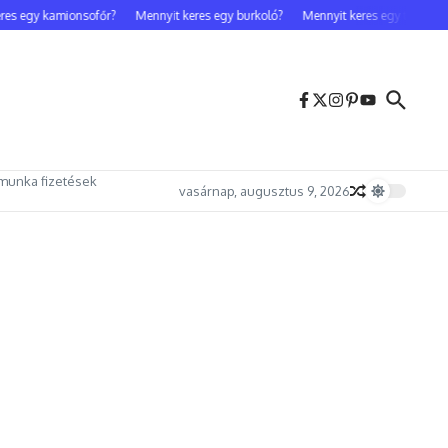
s egy kamionsofőr?
Mennyit keres egy burkoló?
Mennyit keres egy testőr?
munka fizetések
vasárnap, augusztus 9, 2026