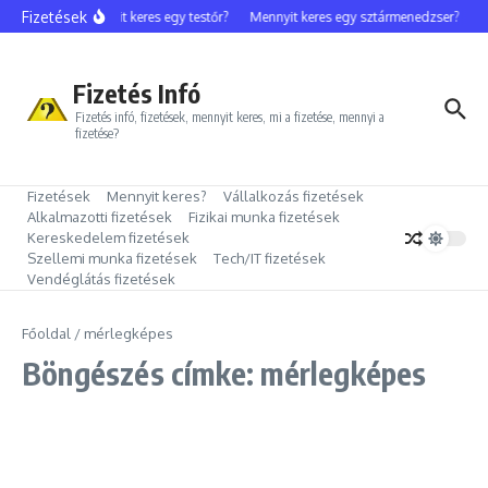
Ugrás a tartalomhoz
Fizetések
Mennyit keres egy testőr?
Mennyit keres egy sztármenedzser?
M
Fizetés Infó
Fizetés infó, fizetések, mennyit keres, mi a fizetése, mennyi a
fizetése?
Fizetések
Mennyit keres?
Vállalkozás fizetések
Alkalmazotti fizetések
Fizikai munka fizetések
Kereskedelem fizetések
Szellemi munka fizetések
Tech/IT fizetések
Vendéglátás fizetések
Főoldal
/
mérlegképes
Böngészés címke: mérlegképes