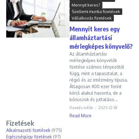
Mennyit keres?
Szellemi munka fizetések
Vállalkozás fizetések
Mennyit keres egy
államháztartási
mérlegképes könyvelő?
Az államháztartási
mérlegképes könyvelők
fizetése számos tényezőtől
függ, mint a tapasztalat, a
régió és az intézmény típusa.
Átlagosan 400 ezer forint
körül alakul havonta, de a
bónuszok és juttatáso...
Fizetés Infók
2025-12-18
Read More
Fizetések
Alkalmazotti fizetések
(975)
Egészségügy fizetések
(97)