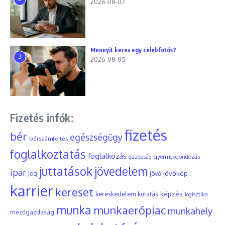
2026-08-07
Mennyit keres egy celebfotós?
3
2026-08-05
Fizetés infók:
fizetés
bér
egészségügy
bérszámfejtés
foglalkoztatás
foglalkozás
gyermekgondozás
gazdaság
juttatások
jövedelem
ipar
jövőkép
jog
jövő
karrier
kereset
képzés
kereskedelem
kutatás
logisztika
munka
munkaerőpiac
munkahely
mezőgazdaság