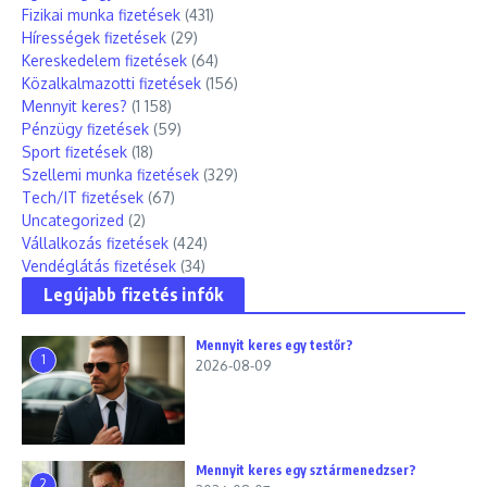
Fizikai munka fizetések
(431)
Hírességek fizetések
(29)
Kereskedelem fizetések
(64)
Közalkalmazotti fizetések
(156)
Mennyit keres?
(1 158)
Pénzügy fizetések
(59)
Sport fizetések
(18)
Szellemi munka fizetések
(329)
Tech/IT fizetések
(67)
Uncategorized
(2)
Vállalkozás fizetések
(424)
Vendéglátás fizetések
(34)
Legújabb fizetés infók
Mennyit keres egy testőr?
1
2026-08-09
Mennyit keres egy sztármenedzser?
2