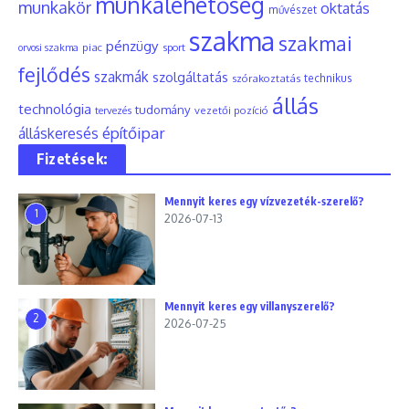
munkalehetőség
munkakör
oktatás
művészet
szakma
szakmai
pénzügy
piac
orvosi szakma
sport
fejlődés
szakmák
szolgáltatás
szórakoztatás
technikus
állás
technológia
tudomány
tervezés
vezetői pozíció
építőipar
álláskeresés
Fizetések:
Mennyit keres egy vízvezeték-szerelő?
1
2026-07-13
Mennyit keres egy villanyszerelő?
2
2026-07-25