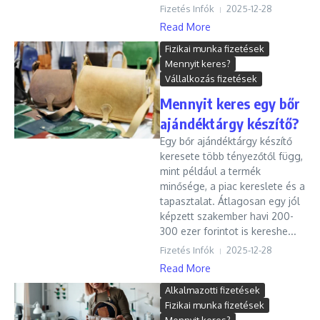
Fizetés Infók
2025-12-28
Read More
Fizikai munka fizetések
Mennyit keres?
Vállalkozás fizetések
Mennyit keres egy bőr
ajándéktárgy készítő?
Egy bőr ajándéktárgy készítő
keresete több tényezőtől függ,
mint például a termék
minősége, a piac kereslete és a
tapasztalat. Átlagosan egy jól
képzett szakember havi 200-
300 ezer forintot is kereshe...
Fizetés Infók
2025-12-28
Read More
Alkalmazotti fizetések
Fizikai munka fizetések