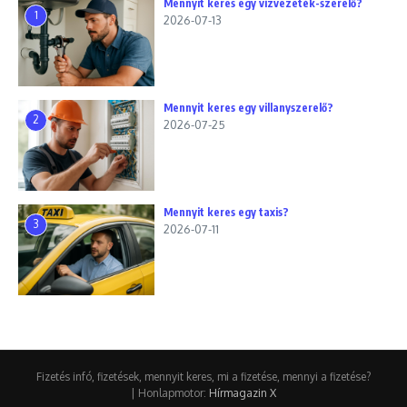
Mennyit keres egy vízvezeték-szerelő?
1
2026-07-13
Mennyit keres egy villanyszerelő?
2
2026-07-25
Mennyit keres egy taxis?
3
2026-07-11
Fizetés infó, fizetések, mennyit keres, mi a fizetése, mennyi a fizetése?
| Honlapmotor:
Hírmagazin X