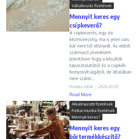
Vállalkozás fizetések
Mennyit keres egy
csipkeverő?
A csipkeverés, egy ősi
kézművesség, ma is jelen van,
bár nem túl elterjedt. Az ebből
származó jövedelem
jelentősen függ a készítők
tapasztalatától és a csipkék
bonyolultságától, de általában
nem számí...
Fizetés Infók
2026-01-03
Read More
Alkalmazotti fizetések
Fizikai munka fizetések
Mennyit keres?
Mennyit keres egy
bőrtermékkészítő?