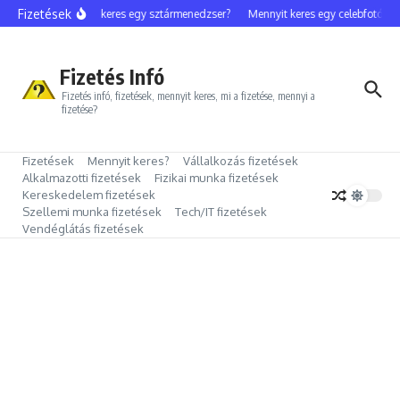
Ugrás a tartalomhoz
Fizetések
Mennyit keres egy sztármenedzser?
Mennyit keres egy celebfotós?
Fizetés Infó
Fizetés infó, fizetések, mennyit keres, mi a fizetése, mennyi a
fizetése?
Fizetések
Mennyit keres?
Vállalkozás fizetések
Alkalmazotti fizetések
Fizikai munka fizetések
Kereskedelem fizetések
Szellemi munka fizetések
Tech/IT fizetések
Vendéglátás fizetések