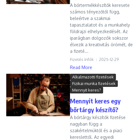
A bőrtermékkészítők keresete
számos tényezőtől függ,
beleértve a szakmai
tapasztalatot és a munkahely
földrajzi elhelyezkedését. Az
iparágban dolgozók sokszor
élvezik a kreativitás örömét, de
a fizeté...
Fizetés Infók
2025-12-29
Read More
Alkalmazotti fizetések
Fizikai munka fizetések
Mennyit keres?
Mennyit keres egy
bőrtárgy készítő?
A bőrtárgy készítők fizetése
nagyban függ a
szakértelmüktől és a piaci
kereslettől. Az egyedi