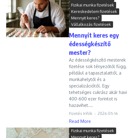
Fizikai munka fizetések
Kereskedelem fizetések
Mennyit keres?
Vállalkozás fizetések
Mennyit keres egy
édességkészítő
mester?
Az édességkészítő mesterek
fizetése sok tényezőtől függ,
például a tapasztalattól, a
munkahelytől és a
specializációtól. Egy
tehetséges cukrász akár havi
400-600 ezer forintot is
hazavihet....
Fizetés Infók
2026-05-16
Read More
Fizikai munka fizetések
Mennyit keres?