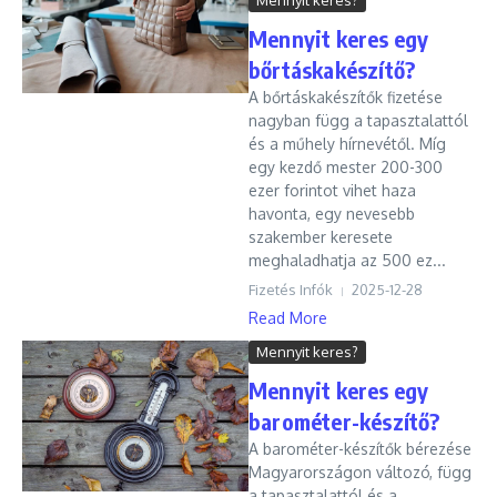
Mennyit keres?
Mennyit keres egy
bőrtáskakészítő?
A bőrtáskakészítők fizetése
nagyban függ a tapasztalattól
és a műhely hírnevétől. Míg
egy kezdő mester 200-300
ezer forintot vihet haza
havonta, egy nevesebb
szakember keresete
meghaladhatja az 500 ez...
Fizetés Infók
2025-12-28
Read More
Mennyit keres?
Mennyit keres egy
barométer-készítő?
A barométer-készítők bérezése
Magyarországon változó, függ
a tapasztalattól és a