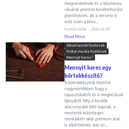
megrendelések és a kézműves
vásárok jelentős bevételforrást
jelenthetnek, de a verseny is
erős ezen a krea...
Fizetés Infók
2025-12-29
Read More
Alkalmazotti fizetések
Fizikai munka fizetések
Mennyit keres?
Mennyit keres egy
bőrtokkészítő?
A bőrtokkészítők fizetése
nagymértékben függ a
tapasztalattól és a megbízások
típusától. Míg a kezdők
alacsonyabb bért kapnak, a
mesterek különleges
munkáikért akár prémium árat
is elkérhetnek, ami so...