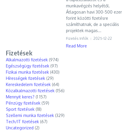
munkavégzés helyétől.
Átlagosan havi 300-500 ezer
forint közötti fizetésre
számíthatnak, de a speciális
projektek magas...
Fizetés Infók
2025-12-22
Read More
Fizetések
Alkalmazotti fizetések
(974)
Egészségügy fizetések
(97)
Fizikai munka fizetések
(430)
Hírességek fizetések
(29)
Kereskedelem fizetések
(64)
Közalkalmazotti fizetések
(156)
Mennyit keres?
(1 157)
Pénzügy fizetések
(59)
Sport fizetések
(18)
Szellemi munka fizetések
(329)
Tech/IT fizetések
(67)
Uncategorized
(2)