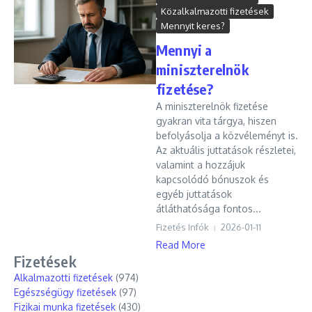
Közalkalmazotti fizetések
Mennyit keres?
Mennyi a
miniszterelnök
fizetése?
A miniszterelnök fizetése
gyakran vita tárgya, hiszen
befolyásolja a közvéleményt is.
Az aktuális juttatások részletei,
valamint a hozzájuk
kapcsolódó bónuszok és
egyéb juttatások
átláthatósága fontos...
Fizetés Infók
2026-01-11
Read More
Fizetések
Alkalmazotti fizetések
(974)
Egészségügy fizetések
(97)
Fizikai munka fizetések
(430)