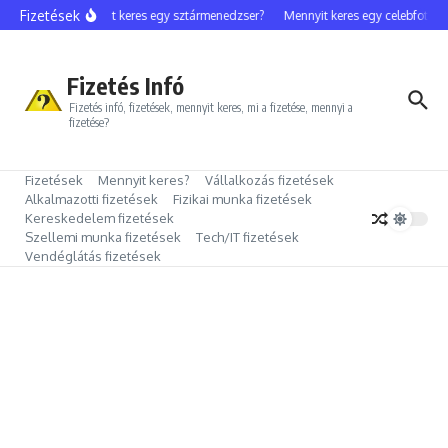
Ugrás a tartalomhoz
Fizetések
Mennyit keres egy sztármenedzser?
Mennyit keres egy celebfotós?
Fizetés Infó
Fizetés infó, fizetések, mennyit keres, mi a fizetése, mennyi a
fizetése?
Fizetések
Mennyit keres?
Vállalkozás fizetések
Alkalmazotti fizetések
Fizikai munka fizetések
Kereskedelem fizetések
Szellemi munka fizetések
Tech/IT fizetések
Vendéglátás fizetések