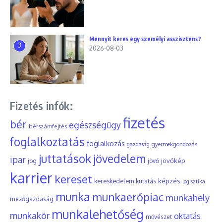
Mennyit keres egy személyi asszisztens?
3
2026-08-03
Fizetés infók:
fizetés
bér
egészségügy
bérszámfejtés
foglalkoztatás
foglalkozás
gyermekgondozás
gazdaság
juttatások
jövedelem
ipar
jövőkép
jog
jövő
karrier
kereset
képzés
kereskedelem
kutatás
logisztika
munka
munkaerőpiac
munkahely
mezőgazdaság
munkalehetőség
munkakör
oktatás
művészet