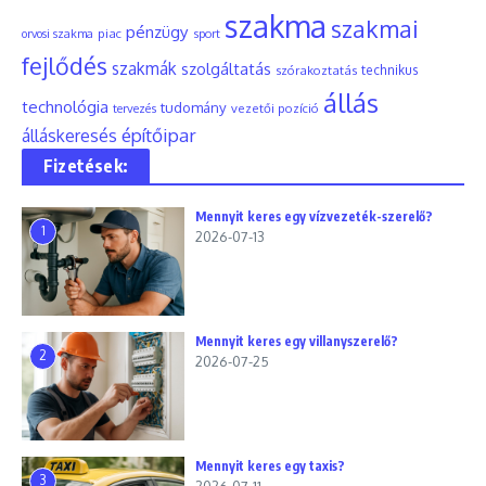
szakma
szakmai
pénzügy
piac
orvosi szakma
sport
fejlődés
szakmák
szolgáltatás
szórakoztatás
technikus
állás
technológia
tudomány
tervezés
vezetői pozíció
építőipar
álláskeresés
Fizetések:
Mennyit keres egy vízvezeték-szerelő?
1
2026-07-13
Mennyit keres egy villanyszerelő?
2
2026-07-25
Mennyit keres egy taxis?
3