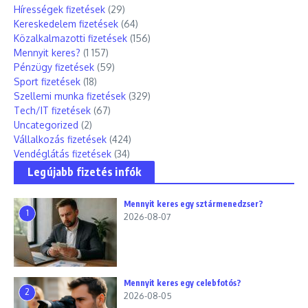
Hírességek fizetések
(29)
Kereskedelem fizetések
(64)
Közalkalmazotti fizetések
(156)
Mennyit keres?
(1 157)
Pénzügy fizetések
(59)
Sport fizetések
(18)
Szellemi munka fizetések
(329)
Tech/IT fizetések
(67)
Uncategorized
(2)
Vállalkozás fizetések
(424)
Vendéglátás fizetések
(34)
Legújabb fizetés infók
Mennyit keres egy sztármenedzser?
1
2026-08-07
Mennyit keres egy celebfotós?
2
2026-08-05