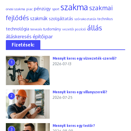
szakma
szakmai
pénzügy
piac
orvosi szakma
sport
fejlődés
szakmák
szolgáltatás
szórakoztatás
technikus
állás
technológia
tudomány
tervezés
vezetői pozíció
építőipar
álláskeresés
Fizetések:
Mennyit keres egy vízvezeték-szerelő?
1
2026-07-13
Mennyit keres egy villanyszerelő?
2
2026-07-25
Mennyit keres egy testőr?
3