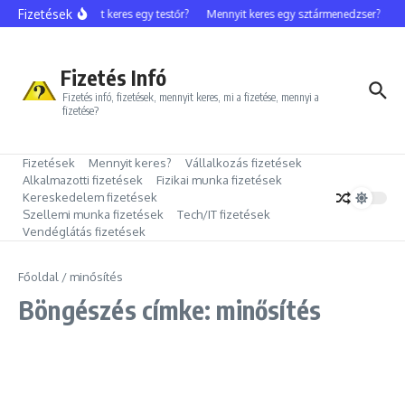
Ugrás a tartalomhoz
Fizetések
Mennyit keres egy testőr?
Mennyit keres egy sztármenedzser?
M
Fizetés Infó
Fizetés infó, fizetések, mennyit keres, mi a fizetése, mennyi a
fizetése?
Fizetések
Mennyit keres?
Vállalkozás fizetések
Alkalmazotti fizetések
Fizikai munka fizetések
Kereskedelem fizetések
Szellemi munka fizetések
Tech/IT fizetések
Vendéglátás fizetések
Főoldal
/
minősítés
Böngészés címke: minősítés