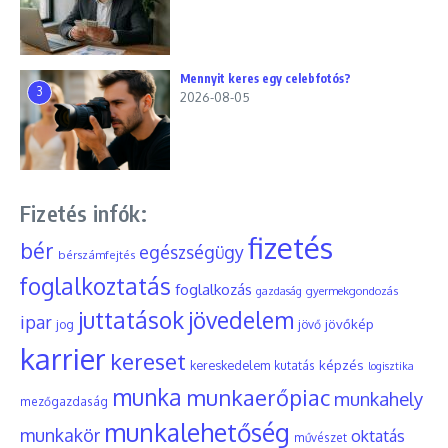
Mennyit keres egy celebfotós?
3
2026-08-05
Fizetés infók:
fizetés
bér
egészségügy
bérszámfejtés
foglalkoztatás
foglalkozás
gyermekgondozás
gazdaság
juttatások
jövedelem
ipar
jövőkép
jog
jövő
karrier
kereset
képzés
kereskedelem
kutatás
logisztika
munka
munkaerőpiac
munkahely
mezőgazdaság
munkalehetőség
munkakör
oktatás
művészet