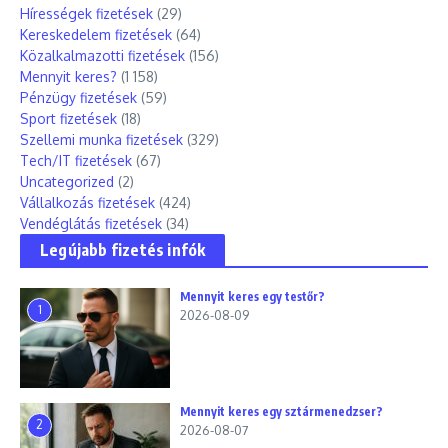
Hírességek fizetések
(29)
Kereskedelem fizetések
(64)
Közalkalmazotti fizetések
(156)
Mennyit keres?
(1 158)
Pénzügy fizetések
(59)
Sport fizetések
(18)
Szellemi munka fizetések
(329)
Tech/IT fizetések
(67)
Uncategorized
(2)
Vállalkozás fizetések
(424)
Vendéglátás fizetések
(34)
Legújabb fizetés infók
Mennyit keres egy testőr?
1
2026-08-09
Mennyit keres egy sztármenedzser?
2
2026-08-07