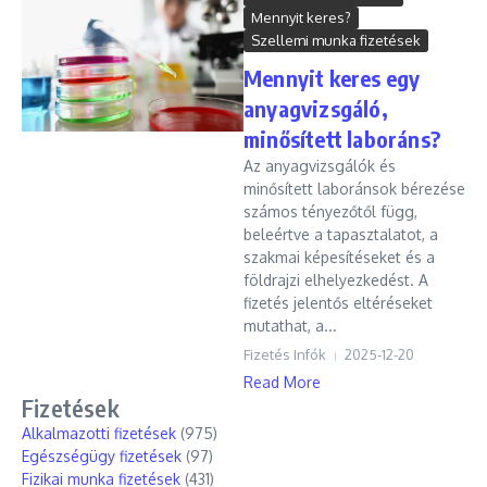
Mennyit keres?
Szellemi munka fizetések
Mennyit keres egy
anyagvizsgáló,
minősített laboráns?
Az anyagvizsgálók és
minősített laboránsok bérezése
számos tényezőtől függ,
beleértve a tapasztalatot, a
szakmai képesítéseket és a
földrajzi elhelyezkedést. A
fizetés jelentős eltéréseket
mutathat, a...
Fizetés Infók
2025-12-20
Read More
Fizetések
Alkalmazotti fizetések
(975)
Egészségügy fizetések
(97)
Fizikai munka fizetések
(431)