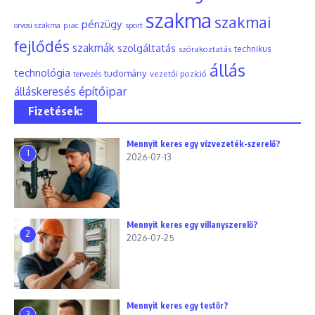
szakma
szakmai
pénzügy
piac
orvosi szakma
sport
fejlődés
szakmák
szolgáltatás
szórakoztatás
technikus
állás
technológia
tudomány
tervezés
vezetői pozíció
építőipar
álláskeresés
Fizetések:
Mennyit keres egy vízvezeték-szerelő?
1
2026-07-13
Mennyit keres egy villanyszerelő?
2
2026-07-25
Mennyit keres egy testőr?
3