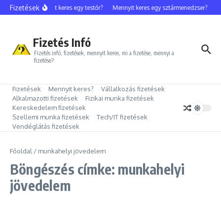
Ugrás a tartalomhoz
Fizetések
Mennyit keres egy testőr?
Mennyit keres egy sztármenedzser?
M
Fizetés Infó
Fizetés infó, fizetések, mennyit keres, mi a fizetése, mennyi a
fizetése?
Fizetések
Mennyit keres?
Vállalkozás fizetések
Alkalmazotti fizetések
Fizikai munka fizetések
Kereskedelem fizetések
Szellemi munka fizetések
Tech/IT fizetések
Vendéglátás fizetések
Főoldal
/
munkahelyi jövedelem
Böngészés címke: munkahelyi
jövedelem