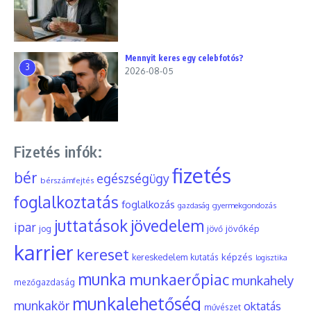
Mennyit keres egy celebfotós?
3
2026-08-05
Fizetés infók:
fizetés
bér
egészségügy
bérszámfejtés
foglalkoztatás
foglalkozás
gyermekgondozás
gazdaság
juttatások
jövedelem
ipar
jövőkép
jog
jövő
karrier
kereset
képzés
kereskedelem
kutatás
logisztika
munka
munkaerőpiac
munkahely
mezőgazdaság
munkalehetőség
munkakör
oktatás
művészet