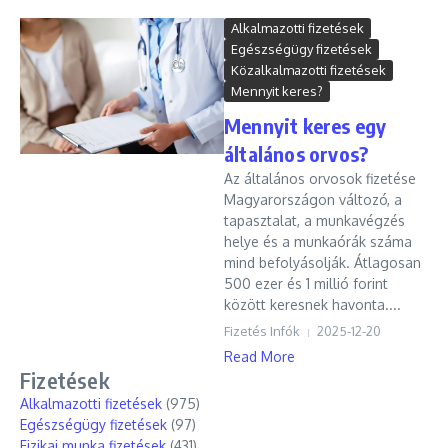
Alkalmazotti fizetések
Egészségügy fizetések
Közalkalmazotti fizetések
Mennyit keres?
Mennyit keres egy
általános orvos?
Az általános orvosok fizetése
Magyarországon változó, a
tapasztalat, a munkavégzés
helye és a munkaórák száma
mind befolyásolják. Átlagosan
500 ezer és 1 millió forint
között keresnek havonta....
Fizetés Infók
2025-12-20
Read More
Fizetések
Alkalmazotti fizetések
(975)
Egészségügy fizetések
(97)
Fizikai munka fizetések
(431)