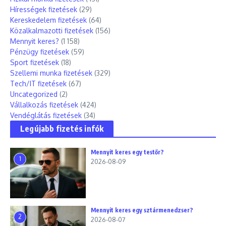
Hírességek fizetések
(29)
Kereskedelem fizetések
(64)
Közalkalmazotti fizetések
(156)
Mennyit keres?
(1 158)
Pénzügy fizetések
(59)
Sport fizetések
(18)
Szellemi munka fizetések
(329)
Tech/IT fizetések
(67)
Uncategorized
(2)
Vállalkozás fizetések
(424)
Vendéglátás fizetések
(34)
Legújabb fizetés infók
Mennyit keres egy testőr?
1
2026-08-09
Mennyit keres egy sztármenedzser?
2
2026-08-07