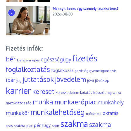
Mennyit keres egy személyi asszisztens?
3
2026-08-03
Fizetés infók:
fizetés
bér
egészségügy
bérszámfejtés
foglalkoztatás
foglalkozás
gyermekgondozás
gazdaság
juttatások
jövedelem
ipar
jövőkép
jog
jövő
karrier
kereset
képzés
kereskedelem
kutatás
logisztika
munka
munkaerőpiac
munkahely
mezőgazdaság
munkalehetőség
munkakör
oktatás
művészet
szakma
szakmai
pénzügy
piac
orvosi szakma
sport