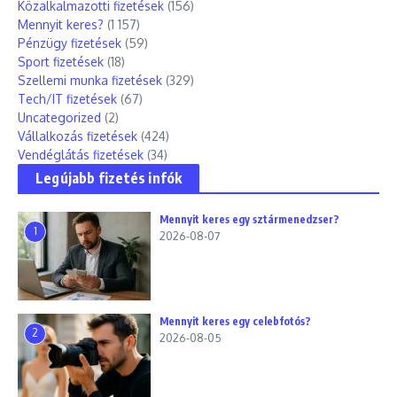
Közalkalmazotti fizetések
(156)
Mennyit keres?
(1 157)
Pénzügy fizetések
(59)
Sport fizetések
(18)
Szellemi munka fizetések
(329)
Tech/IT fizetések
(67)
Uncategorized
(2)
Vállalkozás fizetések
(424)
Vendéglátás fizetések
(34)
Legújabb fizetés infók
Mennyit keres egy sztármenedzser?
1
2026-08-07
Mennyit keres egy celebfotós?
2
2026-08-05