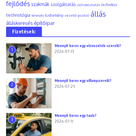
fejlődés
szakmák
szolgáltatás
szórakoztatás
technikus
állás
technológia
tudomány
tervezés
vezetői pozíció
építőipar
álláskeresés
Fizetések:
Mennyit keres egy vízvezeték-szerelő?
1
2026-07-13
Mennyit keres egy villanyszerelő?
2
2026-07-25
Mennyit keres egy taxis?
3
2026-07-11