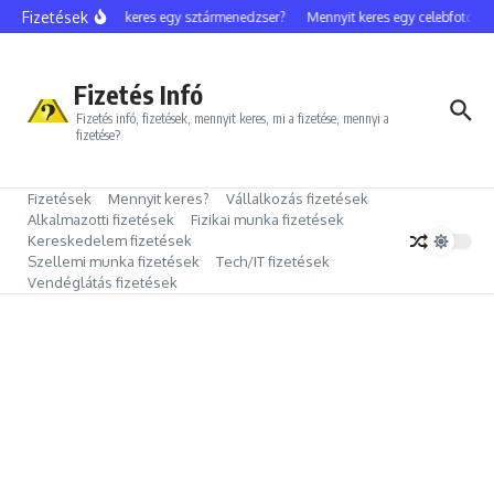
Ugrás a tartalomhoz
Fizetések
Mennyit keres egy sztármenedzser?
Mennyit keres egy celebfotós?
Fizetés Infó
Fizetés infó, fizetések, mennyit keres, mi a fizetése, mennyi a
fizetése?
Fizetések
Mennyit keres?
Vállalkozás fizetések
Alkalmazotti fizetések
Fizikai munka fizetések
Kereskedelem fizetések
Szellemi munka fizetések
Tech/IT fizetések
Vendéglátás fizetések