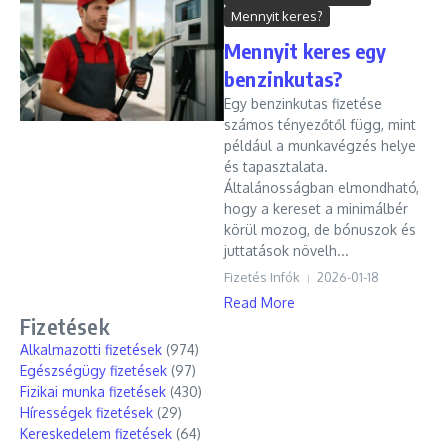
Mennyit keres?
Mennyit keres egy
benzinkutas?
Egy benzinkutas fizetése
számos tényezőtől függ, mint
például a munkavégzés helye
és tapasztalata.
Általánosságban elmondható,
hogy a kereset a minimálbér
körül mozog, de bónuszok és
juttatások növelh...
Fizetés Infók
2026-01-18
Read More
Fizetések
Alkalmazotti fizetések
(974)
Egészségügy fizetések
(97)
Fizikai munka fizetések
(430)
Hírességek fizetések
(29)
Kereskedelem fizetések
(64)