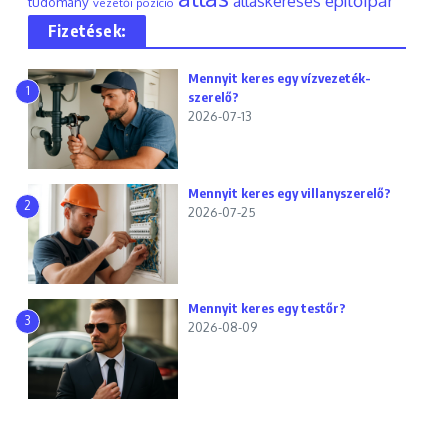
építőipar
álláskeresés
tudomány
vezetői pozíció
Fizetések:
Mennyit keres egy vízvezeték-
1
szerelő?
2026-07-13
Mennyit keres egy villanyszerelő?
2
2026-07-25
Mennyit keres egy testőr?
3
2026-08-09