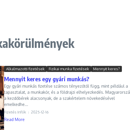
kakörülmények
Alkalmazotti fizetések
Fizikai munka fizetések
Mennyit keres?
Mennyit keres egy gyári munkás?
Egy gyári munkás fizetése számos tényezőtől függ, mint például a
tapasztalat, a munkakör, és a földrajzi elhelyezkedés. Magyarorsz
a kezdőbérek alacsonyak, de a szakértelem növekedésével
emelkedhe...
Fizetés Infók
2025-12-16
Read More