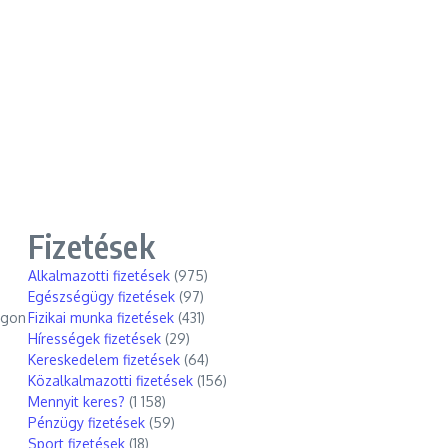
Fizetések
Alkalmazotti fizetések
(975)
Egészségügy fizetések
(97)
ágon
Fizikai munka fizetések
(431)
Hírességek fizetések
(29)
Kereskedelem fizetések
(64)
Közalkalmazotti fizetések
(156)
Mennyit keres?
(1 158)
Pénzügy fizetések
(59)
Sport fizetések
(18)