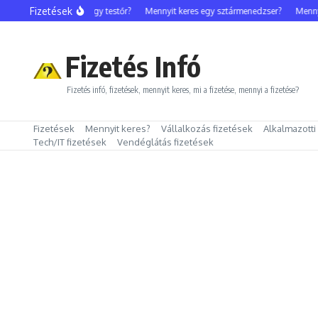
Ugrás a tartalomhoz
Fizetések
Mennyit keres egy testőr?
Mennyit keres egy sztármenedzser?
Mennyit
Fizetés Infó
Fizetés infó, fizetések, mennyit keres, mi a fizetése, mennyi a fizetése?
Fizetések
Mennyit keres?
Vállalkozás fizetések
Alkalmazotti
Tech/IT fizetések
Vendéglátás fizetések