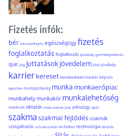
Fizetés infók:
fizetés
bér
egészségügy
bérszámfejtés
foglalkoztatás
foglalkozás
gyermekgondozás
gazdaság
juttatások
jövedelem
ipar
jövőkép
jog
jövő
karrier
kereset
képzés
kereskedelem
kutatás
munka
munkaerőpiac
mezőgazdaság
logisztika
munkalehetőség
munkahely
munkakör
oktatás
pénzügy
művészet
piac
orvosi szakma
sport
szakma
szakmai fejlődés
szakmák
szolgáltatás
technológia
szórakoztatás
technikus
tervezés
állás