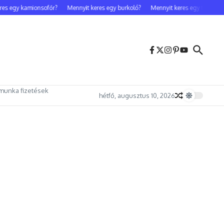
s egy kamionsofőr?
Mennyit keres egy burkoló?
Mennyit keres egy testőr?
munka fizetések
hétfő, augusztus 10, 2026