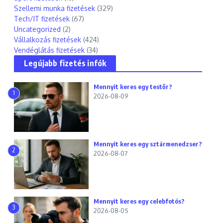
Szellemi munka fizetések
(329)
Tech/IT fizetések
(67)
Uncategorized
(2)
Vállalkozás fizetések
(424)
Vendéglátás fizetések
(34)
Legújabb fizetés infók
Mennyit keres egy testőr?
1
2026-08-09
Mennyit keres egy sztármenedzser?
2
2026-08-07
Mennyit keres egy celebfotós?
3
2026-08-05