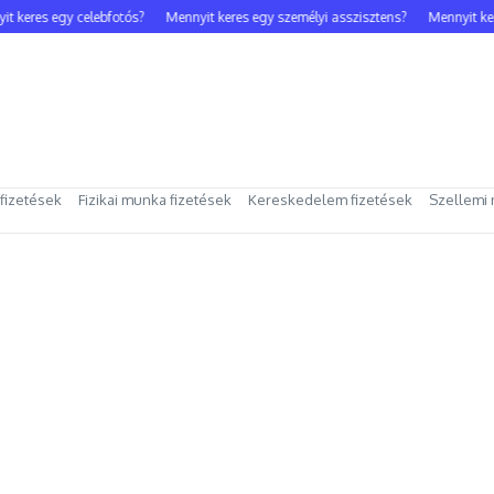
 keres egy celebfotós?
Mennyit keres egy személyi asszisztens?
Mennyit kere
 fizetések
Fizikai munka fizetések
Kereskedelem fizetések
Szellemi 