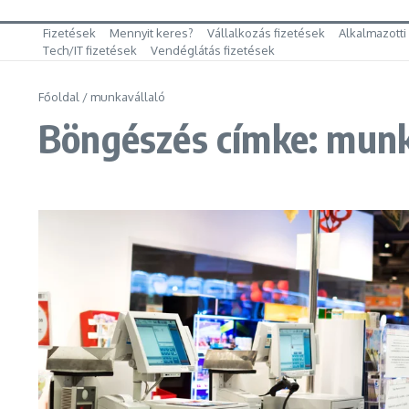
Fizetések
Mennyit keres?
Vállalkozás fizetések
Alkalmazotti
Tech/IT fizetések
Vendéglátás fizetések
Főoldal
/
munkavállaló
Böngészés címke: munk