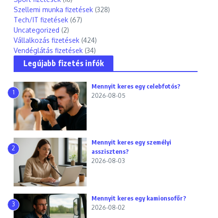
Szellemi munka fizetések
(328)
Tech/IT fizetések
(67)
Uncategorized
(2)
Vállalkozás fizetések
(424)
Vendéglátás fizetések
(34)
Legújabb fizetés infók
Mennyit keres egy celebfotós?
1
2026-08-05
Mennyit keres egy személyi
2
asszisztens?
2026-08-03
Mennyit keres egy kamionsofőr?
3
2026-08-02