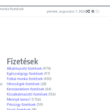
munka fizetések
péntek, augusztus 7, 2026
Fizetések
Alkalmazotti fizetések
(974)
Egészségügy fizetések
(97)
Fizikai munka fizetések
(430)
Az
Hírességek fizetések
(28)
Kereskedelem fizetések
(64)
Közalkalmazotti fizetések
(156)
Mennyit keres?
(1 156)
Pénzügy fizetések
(59)
Sport fizetések
(18)