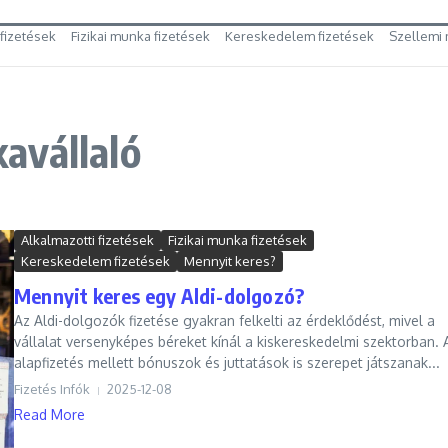
 fizetések
Fizikai munka fizetések
Kereskedelem fizetések
Szellemi 
avállaló
Alkalmazotti fizetések
Fizikai munka fizetések
Kereskedelem fizetések
Mennyit keres?
Mennyit keres egy Aldi-dolgozó?
Az Aldi-dolgozók fizetése gyakran felkelti az érdeklődést, mivel a
vállalat versenyképes béreket kínál a kiskereskedelmi szektorban. 
alapfizetés mellett bónuszok és juttatások is szerepet játszanak...
Fizetés Infók
2025-12-08
Read More