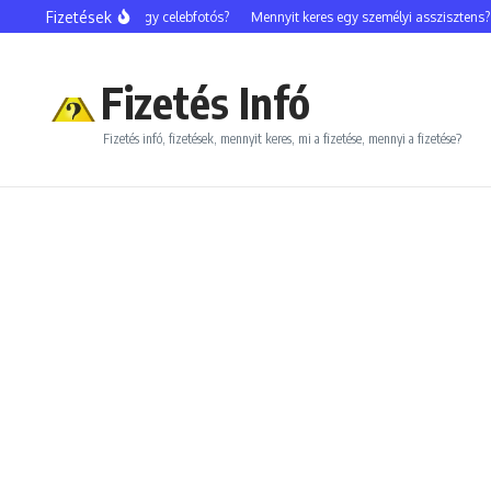
Ugrás a tartalomhoz
Fizetések
Mennyit keres egy celebfotós?
Mennyit keres egy személyi asszisztens?
Fizetés Infó
Fizetés infó, fizetések, mennyit keres, mi a fizetése, mennyi a fizetése?