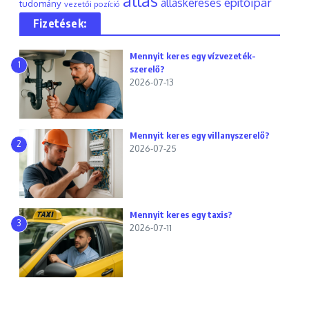
állás
építőipar
álláskeresés
tudomány
vezetői pozíció
Fizetések:
Mennyit keres egy vízvezeték-
1
szerelő?
2026-07-13
Mennyit keres egy villanyszerelő?
2
2026-07-25
Mennyit keres egy taxis?
3
2026-07-11