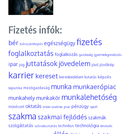
Fizetés infók:
fizetés
bér
egészségügy
bérszámfejtés
foglalkoztatás
foglalkozás
gyermekgondozás
gazdaság
juttatások
jövedelem
ipar
jövőkép
jog
jövő
karrier
kereset
képzés
kereskedelem
kutatás
munka
munkaerőpiac
mezőgazdaság
logisztika
munkalehetőség
munkahely
munkakör
oktatás
pénzügy
művészet
piac
orvosi szakma
sport
szakma
szakmai fejlődés
szakmák
szolgáltatás
technológia
szórakoztatás
technikus
tervezés