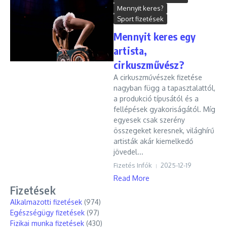
Mennyit keres?
Sport fizetések
Mennyit keres egy
artista,
cirkuszművész?
A cirkuszművészek fizetése
nagyban függ a tapasztalattól,
a produkció típusától és a
fellépések gyakoriságától. Míg
egyesek csak szerény
összegeket keresnek, világhírű
artisták akár kiemelkedő
jövedel...
Fizetés Infók
2025-12-19
Read More
Fizetések
Alkalmazotti fizetések
(974)
Egészségügy fizetések
(97)
Fizikai munka fizetések
(430)