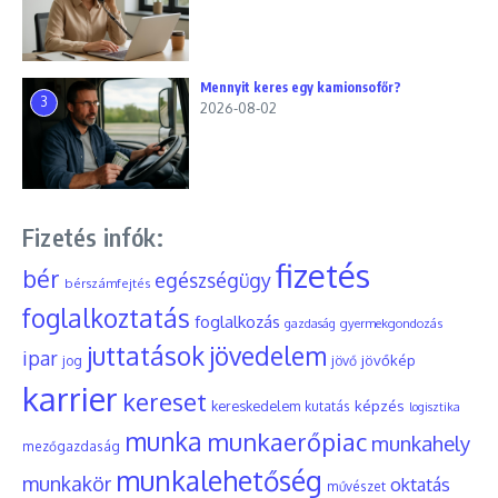
Mennyit keres egy kamionsofőr?
3
2026-08-02
Fizetés infók:
fizetés
bér
egészségügy
bérszámfejtés
foglalkoztatás
foglalkozás
gyermekgondozás
gazdaság
juttatások
jövedelem
ipar
jövőkép
jog
jövő
karrier
kereset
képzés
kereskedelem
kutatás
logisztika
munka
munkaerőpiac
munkahely
mezőgazdaság
munkalehetőség
munkakör
oktatás
művészet