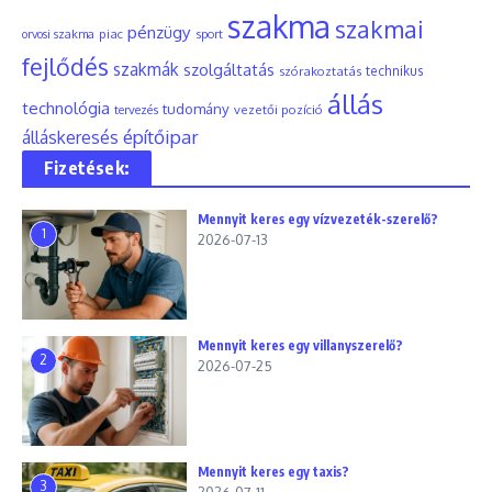
szakma
szakmai
pénzügy
piac
orvosi szakma
sport
fejlődés
szakmák
szolgáltatás
szórakoztatás
technikus
állás
technológia
tudomány
tervezés
vezetői pozíció
építőipar
álláskeresés
Fizetések:
Mennyit keres egy vízvezeték-szerelő?
1
2026-07-13
Mennyit keres egy villanyszerelő?
2
2026-07-25
Mennyit keres egy taxis?
3