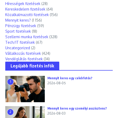
Hírességek fizetések
(28)
Kereskedelem fizetések
(64)
Közalkalmazotti fizetések
(156)
Mennyit keres?
(1 156)
Pénzügy fizetések
(59)
Sport fizetések
(18)
Szellemi munka fizetések
(328)
Tech/IT fizetések
(67)
Uncategorized
(2)
Vállalkozás fizetések
(424)
Vendéglátás fizetések
(34)
Legújabb fizetés infók
Mennyit keres egy celebfotós?
1
2026-08-05
Mennyit keres egy személyi asszisztens?
2
2026-08-03