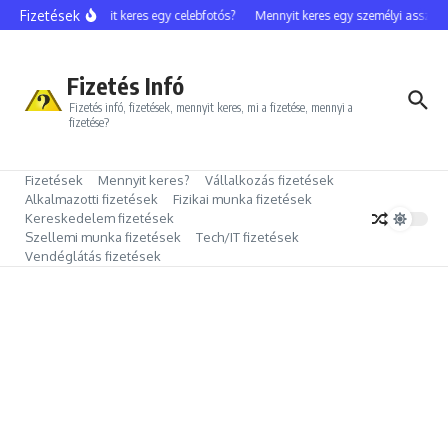
Ugrás a tartalomhoz
Fizetések
Mennyit keres egy celebfotós?
Mennyit keres egy személyi asszisz
Fizetés Infó
Fizetés infó, fizetések, mennyit keres, mi a fizetése, mennyi a
fizetése?
Fizetések
Mennyit keres?
Vállalkozás fizetések
Alkalmazotti fizetések
Fizikai munka fizetések
Kereskedelem fizetések
Szellemi munka fizetések
Tech/IT fizetések
Vendéglátás fizetések