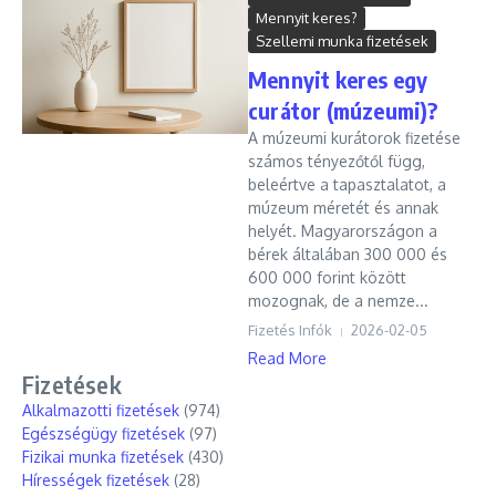
Mennyit keres?
Szellemi munka fizetések
Mennyit keres egy
curátor (múzeumi)?
A múzeumi kurátorok fizetése
számos tényezőtől függ,
beleértve a tapasztalatot, a
múzeum méretét és annak
helyét. Magyarországon a
bérek általában 300 000 és
600 000 forint között
mozognak, de a nemze...
Fizetés Infók
2026-02-05
Read More
Fizetések
Alkalmazotti fizetések
(974)
Egészségügy fizetések
(97)
Fizikai munka fizetések
(430)
Hírességek fizetések
(28)