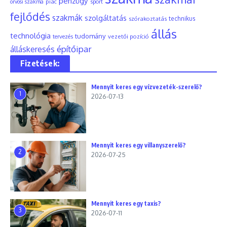
pénzügy
piac
orvosi szakma
sport
fejlődés
szakmák
szolgáltatás
szórakoztatás
technikus
állás
technológia
tudomány
tervezés
vezetői pozíció
építőipar
álláskeresés
Fizetések:
Mennyit keres egy vízvezeték-szerelő?
1
2026-07-13
Mennyit keres egy villanyszerelő?
2
2026-07-25
Mennyit keres egy taxis?
3
2026-07-11