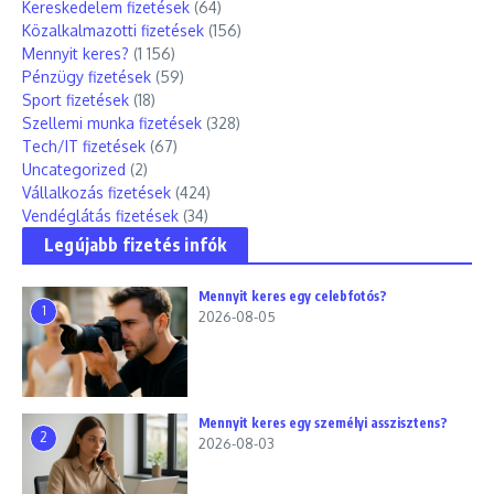
Kereskedelem fizetések
(64)
Közalkalmazotti fizetések
(156)
Mennyit keres?
(1 156)
Pénzügy fizetések
(59)
Sport fizetések
(18)
Szellemi munka fizetések
(328)
Tech/IT fizetések
(67)
Uncategorized
(2)
Vállalkozás fizetések
(424)
Vendéglátás fizetések
(34)
Legújabb fizetés infók
Mennyit keres egy celebfotós?
1
2026-08-05
Mennyit keres egy személyi asszisztens?
2
2026-08-03