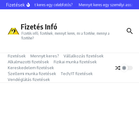
Ugrás a tartalomhoz
Fizetések
Mennyit keres egy celebfotós?
Mennyit keres egy személyi assziszt
Fizetés Infó
Fizetés infó, fizetések, mennyit keres, mi a fizetése, mennyi a
fizetése?
Fizetések
Mennyit keres?
Vállalkozás fizetések
Alkalmazotti fizetések
Fizikai munka fizetések
Kereskedelem fizetések
Szellemi munka fizetések
Tech/IT fizetések
Vendéglátás fizetések