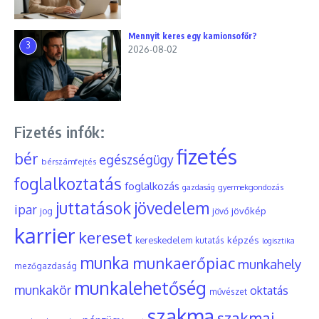
Mennyit keres egy kamionsofőr?
3
2026-08-02
Fizetés infók:
fizetés
bér
egészségügy
bérszámfejtés
foglalkoztatás
foglalkozás
gyermekgondozás
gazdaság
juttatások
jövedelem
ipar
jövőkép
jog
jövő
karrier
kereset
képzés
kereskedelem
kutatás
logisztika
munka
munkaerőpiac
munkahely
mezőgazdaság
munkalehetőség
munkakör
oktatás
művészet
szakma
szakmai