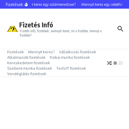
Ugrás a tartalomhoz
Fizetések
Mennyit keres egy sztármenedzser?
Mennyit keres egy celebfotós?
Fizetés Infó
Fizetés infó, fizetések, mennyit keres, mi a fizetése, mennyi a
fizetése?
Fizetések
Mennyit keres?
Vállalkozás fizetések
Alkalmazotti fizetések
Fizikai munka fizetések
Kereskedelem fizetések
Szellemi munka fizetések
Tech/IT fizetések
Vendéglátás fizetések