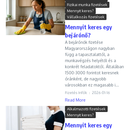
Fizikai munka fizetések
Mennyit keres?
Vállalkozás fizetések
Mennyit keres egy
bejárónő?
A bejárónők fizetése
Magyarországon nagyban
függ a tapasztalattól, a
munkavégzés helyétől és a
konkrét feladatoktól. Általában
1500-3000 forintot keresnek
óránként, de nagyobb
városokban ez magasabb i...
Fizetés Infók
2026-01-16
Read More
Alkalmazotti fizetések
Mennyit keres?
Mennyit keres egy