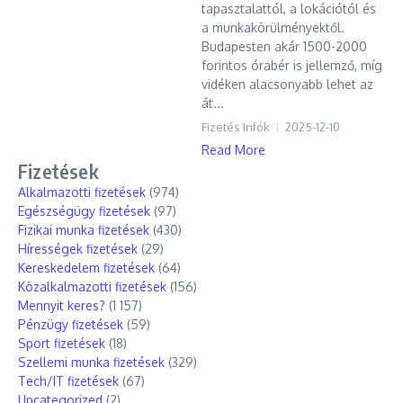
tapasztalattól, a lokációtól és
a munkakörülményektől.
Budapesten akár 1500-2000
forintos órabér is jellemző, míg
vidéken alacsonyabb lehet az
át...
Fizetés Infók
2025-12-10
Read More
Fizetések
Alkalmazotti fizetések
(974)
Egészségügy fizetések
(97)
Fizikai munka fizetések
(430)
Hírességek fizetések
(29)
Kereskedelem fizetések
(64)
Közalkalmazotti fizetések
(156)
Mennyit keres?
(1 157)
Pénzügy fizetések
(59)
Sport fizetések
(18)
Szellemi munka fizetések
(329)
Tech/IT fizetések
(67)
Uncategorized
(2)