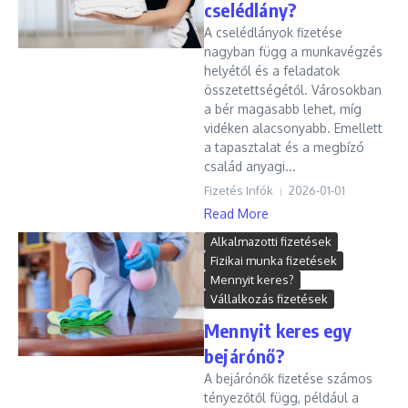
cselédlány?
A cselédlányok fizetése
nagyban függ a munkavégzés
helyétől és a feladatok
összetettségétől. Városokban
a bér magasabb lehet, míg
vidéken alacsonyabb. Emellett
a tapasztalat és a megbízó
család anyagi...
Fizetés Infók
2026-01-01
Read More
Alkalmazotti fizetések
Fizikai munka fizetések
Mennyit keres?
Vállalkozás fizetések
Mennyit keres egy
bejárónő?
A bejárónők fizetése számos
tényezőtől függ, például a