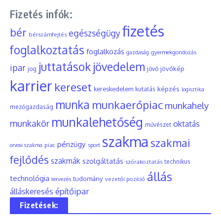
Fizetés infók:
fizetés
bér
egészségügy
bérszámfejtés
foglalkoztatás
foglalkozás
gyermekgondozás
gazdaság
juttatások
jövedelem
ipar
jövőkép
jog
jövő
karrier
kereset
képzés
kereskedelem
kutatás
logisztika
munka
munkaerőpiac
munkahely
mezőgazdaság
munkalehetőség
munkakör
oktatás
művészet
szakma
szakmai
pénzügy
piac
orvosi szakma
sport
fejlődés
szakmák
szolgáltatás
szórakoztatás
technikus
állás
technológia
tudomány
tervezés
vezetői pozíció
építőipar
álláskeresés
Fizetések: