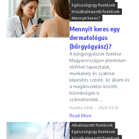
Egészségügy fizetések
Közalkalmazotti fizetések
Mennyit keres?
Mennyit keres egy
dermatológus
(bőrgyógyász)?
A bőrgyógyászok fizetése
Magyarországon jelentősen
eltérhet tapasztalat,
munkahely és szakmai
képesítés szerint. Az állami és
a magánszektor közötti
különbségek is
számottevőek....
Fizetés Infók
2026-03-10
Read More
Alkalmazotti fizetések
Egészségügy fizetések
Közalkalmazotti fizetések