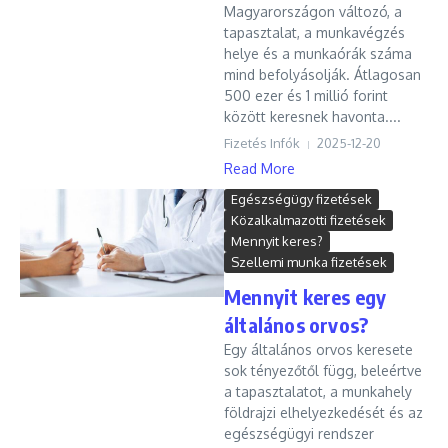
Magyarországon változó, a
tapasztalat, a munkavégzés
helye és a munkaórák száma
mind befolyásolják. Átlagosan
500 ezer és 1 millió forint
között keresnek havonta....
Fizetés Infók
2025-12-20
Read More
Egészségügy fizetések
Közalkalmazotti fizetések
Mennyit keres?
Szellemi munka fizetések
Mennyit keres egy
általános orvos?
Egy általános orvos keresete
sok tényezőtől függ, beleértve
a tapasztalatot, a munkahely
földrajzi elhelyezkedését és az
egészségügyi rendszer