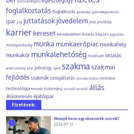
egészségügy
bérszámfejtés
foglalkoztatás
foglalkozás
gyermekgondozás
gazdaság
juttatások
jövedelem
ipar
jövőkép
jog
jövő
karrier
kereset
képzés
kereskedelem
kutatás
logisztika
munka
munkaerőpiac
munkahely
mezőgazdaság
munkalehetőség
munkakör
oktatás
művészet
szakma
szakmai
pénzügy
piac
orvosi szakma
sport
fejlődés
szakmák
szolgáltatás
szórakoztatás
technikus
állás
technológia
tudomány
tervezés
vezetői pozíció
építőipar
álláskeresés
Fizetések:
Mennyit keres egy vízvezeték-szerelő?
1
2026-07-13