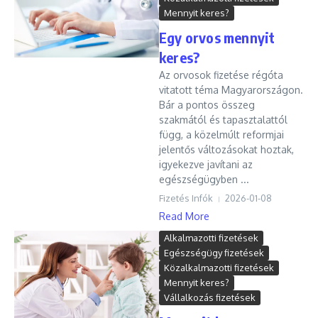
Mennyit keres?
Egy orvos mennyit
keres?
Az orvosok fizetése régóta
vitatott téma Magyarországon.
Bár a pontos összeg
szakmától és tapasztalattól
függ, a közelmúlt reformjai
jelentős változásokat hoztak,
igyekezve javítani az
egészségügyben ...
Fizetés Infók
2026-01-08
Read More
Alkalmazotti fizetések
Egészségügy fizetések
Közalkalmazotti fizetések
Mennyit keres?
Vállalkozás fizetések