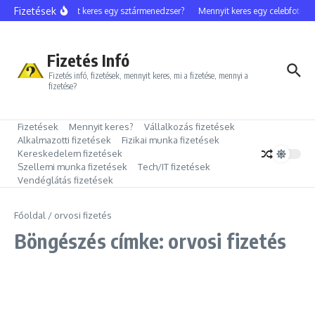
Ugrás a tartalomhoz
Fizetések
Mennyit keres egy sztármenedzser?
Mennyit keres egy celebfotós?
Fizetés Infó
Fizetés infó, fizetések, mennyit keres, mi a fizetése, mennyi a
fizetése?
Fizetések
Mennyit keres?
Vállalkozás fizetések
Alkalmazotti fizetések
Fizikai munka fizetések
Kereskedelem fizetések
Szellemi munka fizetések
Tech/IT fizetések
Vendéglátás fizetések
Főoldal
/
orvosi fizetés
Böngészés címke: orvosi fizetés