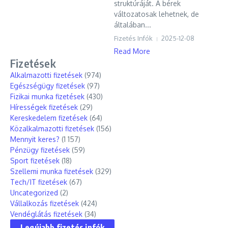
struktúráját. A bérek
változatosak lehetnek, de
általában...
Fizetés Infók
2025-12-08
Read More
Fizetések
Alkalmazotti fizetések
(974)
Egészségügy fizetések
(97)
Fizikai munka fizetések
(430)
Hírességek fizetések
(29)
Kereskedelem fizetések
(64)
Közalkalmazotti fizetések
(156)
Mennyit keres?
(1 157)
Pénzügy fizetések
(59)
Sport fizetések
(18)
Szellemi munka fizetések
(329)
Tech/IT fizetések
(67)
Uncategorized
(2)
Vállalkozás fizetések
(424)
Vendéglátás fizetések
(34)
Legújabb fizetés infók