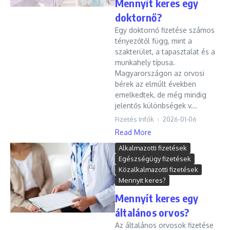
Mennyit keres egy
doktornő?
Egy doktornő fizetése számos
tényezőtől függ, mint a
szakterület, a tapasztalat és a
munkahely típusa.
Magyarországon az orvosi
bérek az elmúlt években
emelkedtek, de még mindig
jelentős különbségek v...
Fizetés Infók
2026-01-06
Read More
Alkalmazotti fizetések
Egészségügy fizetések
Közalkalmazotti fizetések
Mennyit keres?
Mennyit keres egy
általános orvos?
Az általános orvosok fizetése