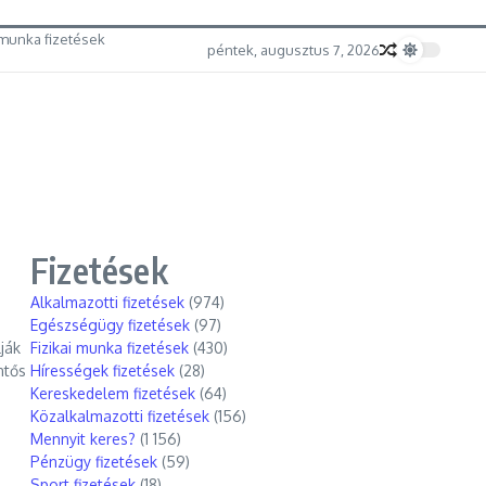
munka fizetések
péntek, augusztus 7, 2026
Fizetések
Alkalmazotti fizetések
(974)
Egészségügy fizetések
(97)
ják
Fizikai munka fizetések
(430)
ntős
Hírességek fizetések
(28)
Kereskedelem fizetések
(64)
Közalkalmazotti fizetések
(156)
Mennyit keres?
(1 156)
Pénzügy fizetések
(59)
Sport fizetések
(18)