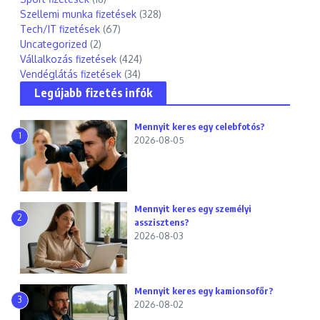
Szellemi munka fizetések
(328)
Tech/IT fizetések
(67)
Uncategorized
(2)
Vállalkozás fizetések
(424)
Vendéglátás fizetések
(34)
Legújabb fizetés infók
Mennyit keres egy celebfotós?
1
2026-08-05
Mennyit keres egy személyi
2
asszisztens?
2026-08-03
Mennyit keres egy kamionsofőr?
3
2026-08-02