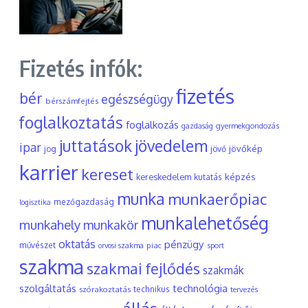
Fizetés infók:
fizetés
bér
egészségügy
bérszámfejtés
foglalkoztatás
foglalkozás
gyermekgondozás
gazdaság
juttatások
jövedelem
ipar
jövőkép
jog
jövő
karrier
kereset
képzés
kereskedelem
kutatás
munka
munkaerőpiac
mezőgazdaság
logisztika
munkalehetőség
munkahely
munkakör
oktatás
pénzügy
művészet
piac
orvosi szakma
sport
szakma
szakmai fejlődés
szakmák
szolgáltatás
technológia
szórakoztatás
technikus
tervezés