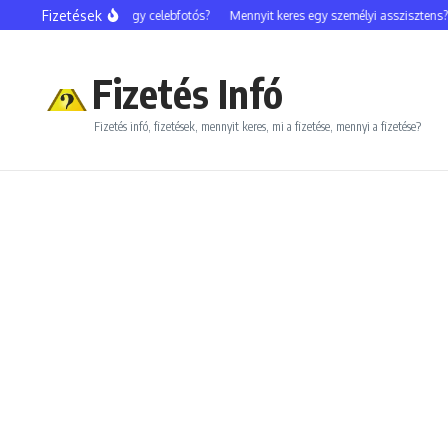
Ugrás a tartalomhoz
Fizetések
Mennyit keres egy celebfotós?
Mennyit keres egy személyi asszisztens?
Fizetés Infó
Fizetés infó, fizetések, mennyit keres, mi a fizetése, mennyi a fizetése?