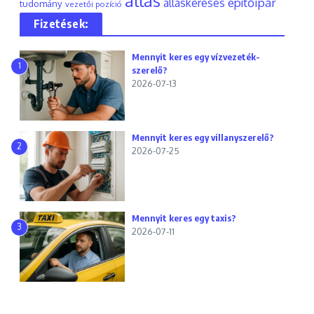
állás
építőipar
álláskeresés
tudomány
vezetői pozíció
Fizetések:
Mennyit keres egy vízvezeték-
1
szerelő?
2026-07-13
Mennyit keres egy villanyszerelő?
2
2026-07-25
Mennyit keres egy taxis?
3
2026-07-11