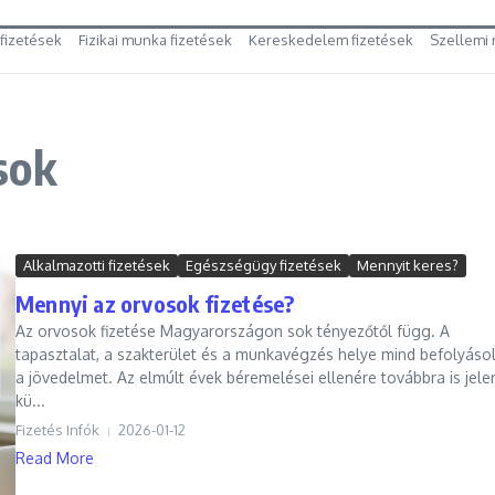
 fizetések
Fizikai munka fizetések
Kereskedelem fizetések
Szellemi 
sok
Alkalmazotti fizetések
Egészségügy fizetések
Mennyit keres?
Mennyi az orvosok fizetése?
Az orvosok fizetése Magyarországon sok tényezőtől függ. A
tapasztalat, a szakterület és a munkavégzés helye mind befolyásol
a jövedelmet. Az elmúlt évek béremelései ellenére továbbra is jele
kü...
Fizetés Infók
2026-01-12
Read More