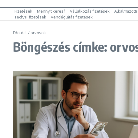
Fizetések
Mennyit keres?
Vállalkozás fizetések
Alkalmazotti
Tech/IT fizetések
Vendéglátás fizetések
Főoldal
/
orvosok
Böngészés címke: orvo