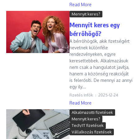
Read More
Mennyit keres?
Mennyit keres egy
bérröhögő?
A bérröhögők, akik fizetségért
nevetnek különféle
rendezvényeken, egyre
keresettebbek. Alkalmazásuk
nem csak a hangulatot javítja,
hanem a közönség reakcióját
is felerősíti. De mennyi az annyi
egy ily...
Fizetés Infók
2025-12-24
Read More
Alkalmazotti fizetések
Mennyit keres?
Tech/IT fizetések
Vállalkozás fizetések