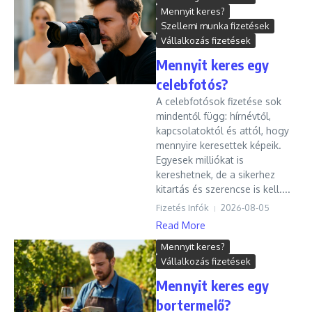
Mennyit keres?
Szellemi munka fizetések
Vállalkozás fizetések
Mennyit keres egy
celebfotós?
A celebfotósok fizetése sok
mindentől függ: hírnévtől,
kapcsolatoktól és attól, hogy
mennyire keresettek képeik.
Egyesek milliókat is
kereshetnek, de a sikerhez
kitartás és szerencse is kell....
Fizetés Infók
2026-08-05
Read More
Mennyit keres?
Vállalkozás fizetések
Mennyit keres egy
bortermelő?