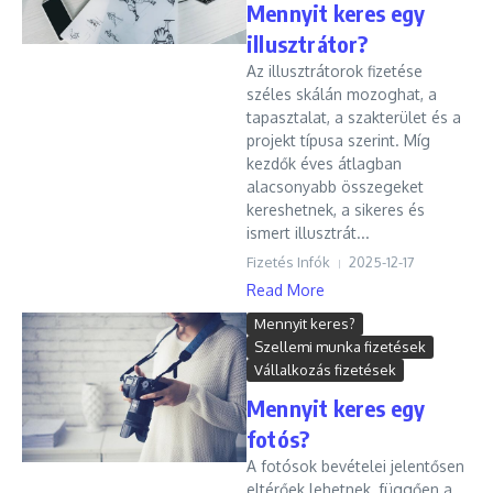
Mennyit keres egy
illusztrátor?
Az illusztrátorok fizetése
széles skálán mozoghat, a
tapasztalat, a szakterület és a
projekt típusa szerint. Míg
kezdők éves átlagban
alacsonyabb összegeket
kereshetnek, a sikeres és
ismert illusztrát...
Fizetés Infók
2025-12-17
Read More
Mennyit keres?
Szellemi munka fizetések
Vállalkozás fizetések
Mennyit keres egy
fotós?
A fotósok bevételei jelentősen
eltérőek lehetnek, függően a