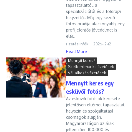
tapasztalattól, a
specializációtól és a földrajzi
helyzettől. Míg egy kezdő
fotós óradíja alacsonyabb, egy
profi jelentős jövedelmet is
elér...
Fizetés Infók
2025-12-12
Read More
Mennyit keres?
Szellemi munka fizetések
Vállalkozás fizetések
Mennyit keres egy
esküvői fotós?
Az esküvői fotósok keresete
jelentősen eltérhet tapasztalat,
helyszín és szolgáltatási
csomagok alapján.
Magyarországon az árak
jellemzően 100.000 és