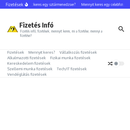
Ugrás a tartalomhoz
Fizetések
Mennyit keres egy sztármenedzser?
Mennyit keres egy celebfotós?
Fizetés Infó
Fizetés infó, fizetések, mennyit keres, mi a fizetése, mennyi a
fizetése?
Fizetések
Mennyit keres?
Vállalkozás fizetések
Alkalmazotti fizetések
Fizikai munka fizetések
Kereskedelem fizetések
Szellemi munka fizetések
Tech/IT fizetések
Vendéglátás fizetések