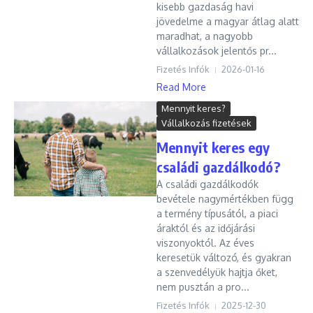
kisebb gazdaság havi
jövedelme a magyar átlag alatt
maradhat, a nagyobb
vállalkozások jelentős pr...
Fizetés Infók
2026-01-16
Read More
Mennyit keres?
Vállalkozás fizetések
Mennyit keres egy
családi gazdálkodó?
A családi gazdálkodók
bevétele nagymértékben függ
a termény típusától, a piaci
áraktól és az időjárási
viszonyoktól. Az éves
keresetük változó, és gyakran
a szenvedélyük hajtja őket,
nem pusztán a pro...
Fizetés Infók
2025-12-30