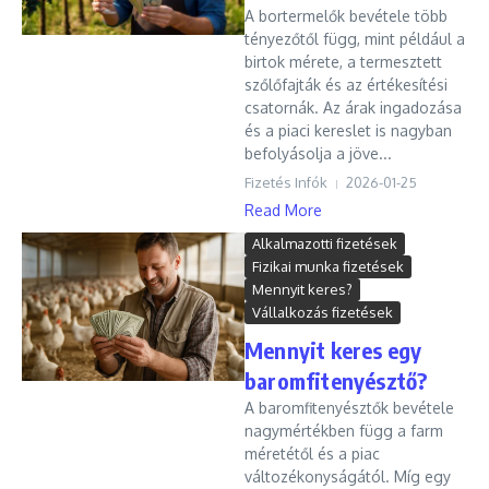
A bortermelők bevétele több
tényezőtől függ, mint például a
birtok mérete, a termesztett
szőlőfajták és az értékesítési
csatornák. Az árak ingadozása
és a piaci kereslet is nagyban
befolyásolja a jöve...
Fizetés Infók
2026-01-25
Read More
Alkalmazotti fizetések
Fizikai munka fizetések
Mennyit keres?
Vállalkozás fizetések
Mennyit keres egy
baromfitenyésztő?
A baromfitenyésztők bevétele
nagymértékben függ a farm
méretétől és a piac
változékonyságától. Míg egy