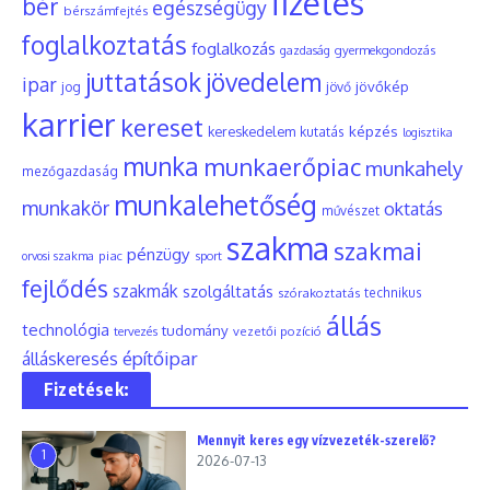
fizetés
bér
egészségügy
bérszámfejtés
foglalkoztatás
foglalkozás
gyermekgondozás
gazdaság
juttatások
jövedelem
ipar
jövőkép
jog
jövő
karrier
kereset
képzés
kereskedelem
kutatás
logisztika
munka
munkaerőpiac
munkahely
mezőgazdaság
munkalehetőség
munkakör
oktatás
művészet
szakma
szakmai
pénzügy
piac
orvosi szakma
sport
fejlődés
szakmák
szolgáltatás
szórakoztatás
technikus
állás
technológia
tudomány
tervezés
vezetői pozíció
építőipar
álláskeresés
Fizetések:
Mennyit keres egy vízvezeték-szerelő?
1
2026-07-13