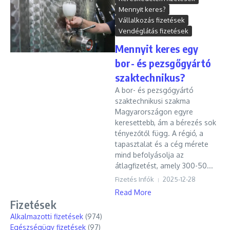
Mennyit keres?
Vállalkozás fizetések
Vendéglátás fizetések
Mennyit keres egy
bor- és pezsgőgyártó
szaktechnikus?
A bor- és pezsgőgyártó
szaktechnikusi szakma
Magyarországon egyre
keresettebb, ám a bérezés sok
tényezőtől függ. A régió, a
tapasztalat és a cég mérete
mind befolyásolja az
átlagfizetést, amely 300-50...
Fizetés Infók
2025-12-28
Read More
Fizetések
Alkalmazotti fizetések
(974)
Egészségügy fizetések
(97)