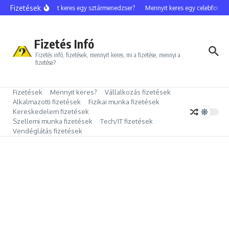
Ugrás a tartalomhoz
Fizetések
Mennyit keres egy sztármenedzser?
Mennyit keres egy celebfotós?
Fizetés Infó
Fizetés infó, fizetések, mennyit keres, mi a fizetése, mennyi a
fizetése?
Fizetések
Mennyit keres?
Vállalkozás fizetések
Alkalmazotti fizetések
Fizikai munka fizetések
Kereskedelem fizetések
Szellemi munka fizetések
Tech/IT fizetések
Vendéglátás fizetések