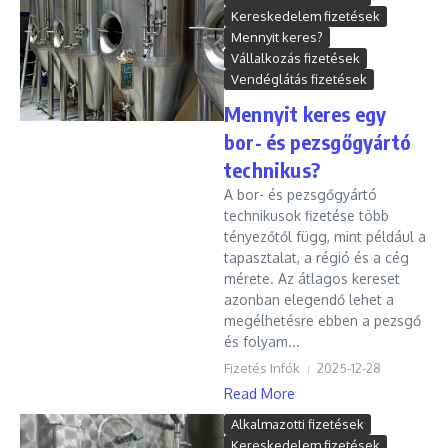
Kereskedelem fizetések
Mennyit keres?
Vállalkozás fizetések
Vendéglátás fizetések
Mennyit keres egy
bor- és pezsgőgyártó
technikus?
A bor- és pezsgőgyártó
technikusok fizetése több
tényezőtől függ, mint például a
tapasztalat, a régió és a cég
mérete. Az átlagos kereset
azonban elegendő lehet a
megélhetésre ebben a pezsgő
és folyam...
Fizetés Infók
2025-12-28
Read More
Alkalmazotti fizetések
Kereskedelem fizetések