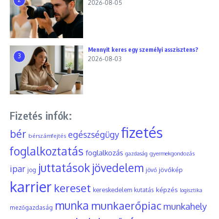
2026-08-05
Mennyit keres egy személyi asszisztens?
3
2026-08-03
Fizetés infók:
fizetés
bér
egészségügy
bérszámfejtés
foglalkoztatás
foglalkozás
gyermekgondozás
gazdaság
juttatások
jövedelem
ipar
jövőkép
jog
jövő
karrier
kereset
képzés
kereskedelem
kutatás
logisztika
munka
munkaerőpiac
munkahely
mezőgazdaság