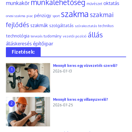
munkalehetőség
munkakör
oktatás
művészet
szakma
szakmai
pénzügy
piac
orvosi szakma
sport
fejlődés
szakmák
szolgáltatás
szórakoztatás
technikus
állás
technológia
tudomány
tervezés
vezetői pozíció
építőipar
álláskeresés
Fizetések:
Mennyit keres egy vízvezeték-szerelő?
1
2026-07-13
Mennyit keres egy villanyszerelő?
2
2026-07-25