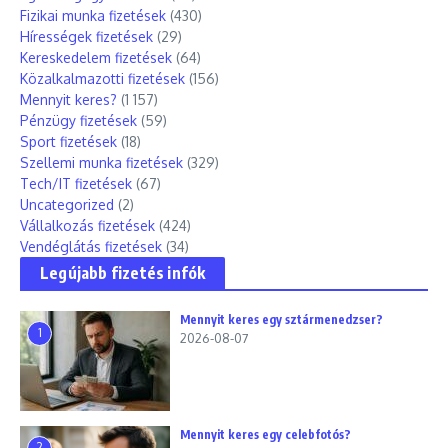
Fizikai munka fizetések
(430)
Hírességek fizetések
(29)
Kereskedelem fizetések
(64)
Közalkalmazotti fizetések
(156)
Mennyit keres?
(1 157)
Pénzügy fizetések
(59)
Sport fizetések
(18)
Szellemi munka fizetések
(329)
Tech/IT fizetések
(67)
Uncategorized
(2)
Vállalkozás fizetések
(424)
Vendéglátás fizetések
(34)
Legújabb fizetés infók
Mennyit keres egy sztármenedzser?
1
2026-08-07
Mennyit keres egy celebfotós?
2