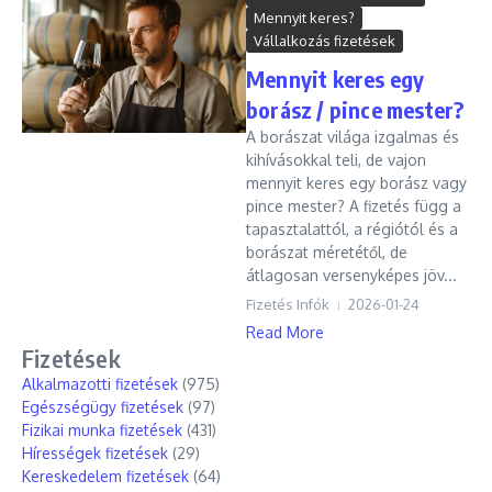
Mennyit keres?
Vállalkozás fizetések
Mennyit keres egy
borász / pince mester?
A borászat világa izgalmas és
kihívásokkal teli, de vajon
mennyit keres egy borász vagy
pince mester? A fizetés függ a
tapasztalattól, a régiótól és a
borászat méretétől, de
átlagosan versenyképes jöv...
Fizetés Infók
2026-01-24
Read More
Fizetések
Alkalmazotti fizetések
(975)
Egészségügy fizetések
(97)
Fizikai munka fizetések
(431)
Hírességek fizetések
(29)
Kereskedelem fizetések
(64)