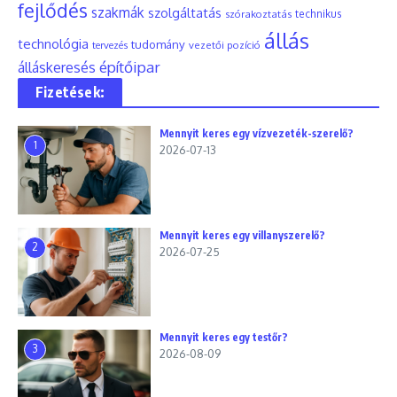
fejlődés
szakmák
szolgáltatás
szórakoztatás
technikus
állás
technológia
tudomány
tervezés
vezetői pozíció
építőipar
álláskeresés
Fizetések:
Mennyit keres egy vízvezeték-szerelő?
1
2026-07-13
Mennyit keres egy villanyszerelő?
2
2026-07-25
Mennyit keres egy testőr?
3
2026-08-09