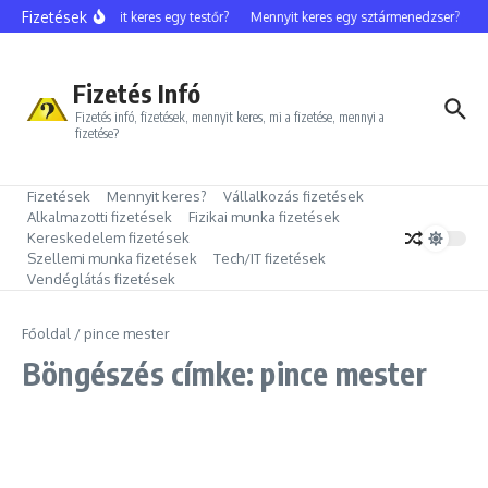
Ugrás a tartalomhoz
Fizetések
Mennyit keres egy testőr?
Mennyit keres egy sztármenedzser?
M
Fizetés Infó
Fizetés infó, fizetések, mennyit keres, mi a fizetése, mennyi a
fizetése?
Fizetések
Mennyit keres?
Vállalkozás fizetések
Alkalmazotti fizetések
Fizikai munka fizetések
Kereskedelem fizetések
Szellemi munka fizetések
Tech/IT fizetések
Vendéglátás fizetések
Főoldal
/
pince mester
Böngészés címke: pince mester