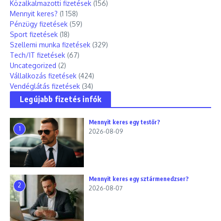
Közalkalmazotti fizetések
(156)
Mennyit keres?
(1 158)
Pénzügy fizetések
(59)
Sport fizetések
(18)
Szellemi munka fizetések
(329)
Tech/IT fizetések
(67)
Uncategorized
(2)
Vállalkozás fizetések
(424)
Vendéglátás fizetések
(34)
Legújabb fizetés infók
Mennyit keres egy testőr?
1
2026-08-09
Mennyit keres egy sztármenedzser?
2
2026-08-07