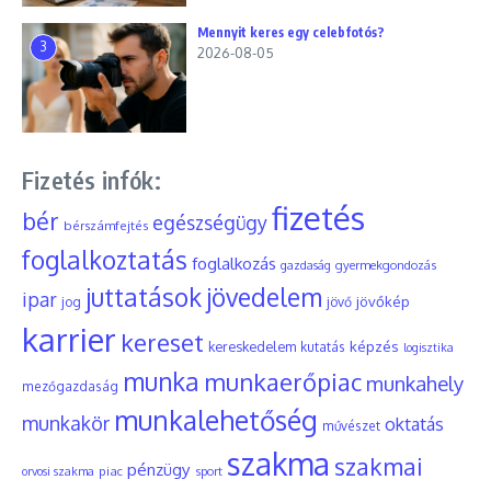
Mennyit keres egy celebfotós?
3
2026-08-05
Fizetés infók:
fizetés
bér
egészségügy
bérszámfejtés
foglalkoztatás
foglalkozás
gyermekgondozás
gazdaság
juttatások
jövedelem
ipar
jövőkép
jog
jövő
karrier
kereset
képzés
kereskedelem
kutatás
logisztika
munka
munkaerőpiac
munkahely
mezőgazdaság
munkalehetőség
munkakör
oktatás
művészet
szakma
szakmai
pénzügy
piac
orvosi szakma
sport