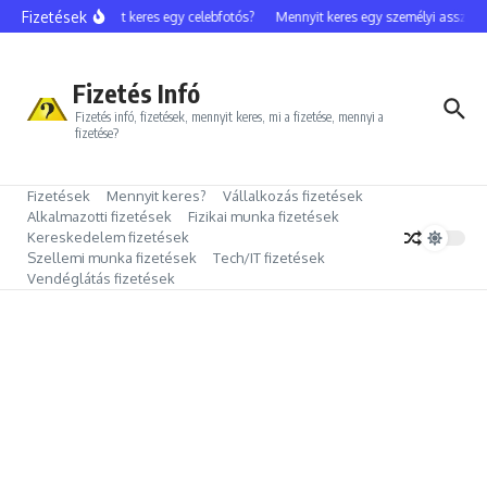
Ugrás a tartalomhoz
Fizetések
Mennyit keres egy celebfotós?
Mennyit keres egy személyi assziszt
Fizetés Infó
Fizetés infó, fizetések, mennyit keres, mi a fizetése, mennyi a
fizetése?
Fizetések
Mennyit keres?
Vállalkozás fizetések
Alkalmazotti fizetések
Fizikai munka fizetések
Kereskedelem fizetések
Szellemi munka fizetések
Tech/IT fizetések
Vendéglátás fizetések