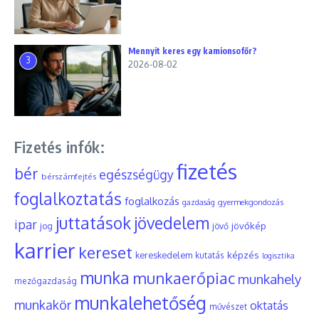
Mennyit keres egy kamionsofőr?
3
2026-08-02
Fizetés infók:
fizetés
bér
egészségügy
bérszámfejtés
foglalkoztatás
foglalkozás
gyermekgondozás
gazdaság
juttatások
jövedelem
ipar
jövőkép
jog
jövő
karrier
kereset
képzés
kereskedelem
kutatás
logisztika
munka
munkaerőpiac
munkahely
mezőgazdaság
munkalehetőség
munkakör
oktatás
művészet