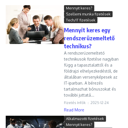
Mennyit keres?
Szellemi munka fizetések
Tech/IT fizetések
Mennyit keres egy
rendszerüzemeltető
technikus?
A rendszerüzemeltető
technikusok fizetése nagyban
függ a tapasztalattól és a
földrajzi elhelyezkedéstől, de
általában versenyképesek az
IT-iparban. A bérezés
tartalmazhat bónuszokat és
további juttatá...
Fizetés Infók
2025-12-24
Read More
Alkalmazotti fizetések
Mennyit keres?