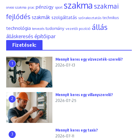
szakma
szakmai
pénzügy
piac
orvosi szakma
sport
fejlődés
szakmák
szolgáltatás
szórakoztatás
technikus
állás
technológia
tudomány
tervezés
vezetői pozíció
építőipar
álláskeresés
Fizetések:
Mennyit keres egy vízvezeték-szerelő?
1
2026-07-13
Mennyit keres egy villanyszerelő?
2
2026-07-25
Mennyit keres egy taxis?
3
2026-07-11