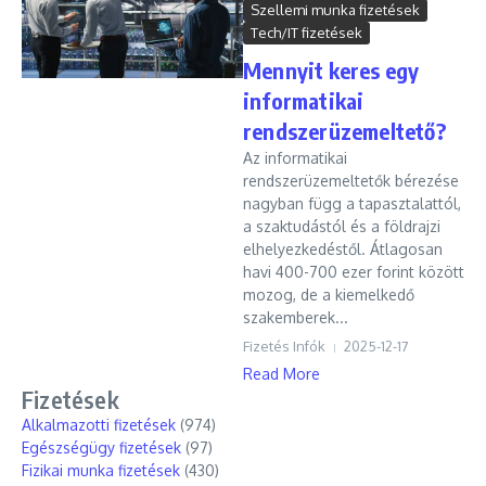
Szellemi munka fizetések
Tech/IT fizetések
Mennyit keres egy
informatikai
rendszerüzemeltető?
Az informatikai
rendszerüzemeltetők bérezése
nagyban függ a tapasztalattól,
a szaktudástól és a földrajzi
elhelyezkedéstől. Átlagosan
havi 400-700 ezer forint között
mozog, de a kiemelkedő
szakemberek...
Fizetés Infók
2025-12-17
Read More
Fizetések
Alkalmazotti fizetések
(974)
Egészségügy fizetések
(97)
Fizikai munka fizetések
(430)