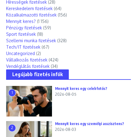
Hírességek fizetések
(28)
Kereskedelem fizetések
(64)
Közalkalmazotti fizetések
(156)
Mennyit keres?
(1 156)
Pénzügy fizetések
(59)
Sport fizetések
(18)
Szellemi munka fizetések
(328)
Tech/IT fizetések
(67)
Uncategorized
(2)
Vállalkozás fizetések
(424)
Vendéglátás fizetések
(34)
Legújabb fizetés infók
Mennyit keres egy celebfotós?
1
2026-08-05
Mennyit keres egy személyi asszisztens?
2
2026-08-03