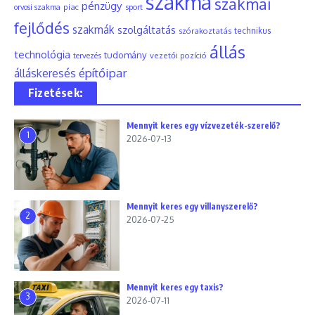
szakma
szakmai
pénzügy
piac
orvosi szakma
sport
fejlődés
szakmák
szolgáltatás
szórakoztatás
technikus
állás
technológia
tudomány
tervezés
vezetői pozíció
építőipar
álláskeresés
Fizetések:
Mennyit keres egy vízvezeték-szerelő?
1
2026-07-13
Mennyit keres egy villanyszerelő?
2
2026-07-25
Mennyit keres egy taxis?
3
2026-07-11