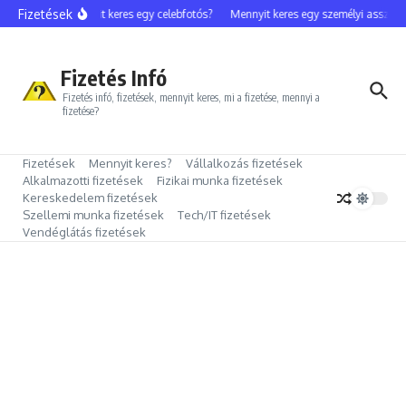
Ugrás a tartalomhoz
Fizetések
Mennyit keres egy celebfotós?
Mennyit keres egy személyi assziszt
Fizetés Infó
Fizetés infó, fizetések, mennyit keres, mi a fizetése, mennyi a
fizetése?
Fizetések
Mennyit keres?
Vállalkozás fizetések
Alkalmazotti fizetések
Fizikai munka fizetések
Kereskedelem fizetések
Szellemi munka fizetések
Tech/IT fizetések
Vendéglátás fizetések