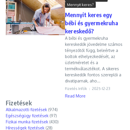
Mennyit keres?
Mennyit keres egy
bébi és gyermekruha
kereskedő?
A bébi és gyermekruha
kereskedők jövedelme számos
tényezőtől függ, beleértve a
boltok elhelyezkedését, az
üzletméretet és a
termékválasztékot. A sikeres
kereskedők fontos szereplői a
divatiparnak, aho...
Fizetés Infók
2025-12-23
Read More
Fizetések
Alkalmazotti fizetések
(974)
Egészségügy fizetések
(97)
Fizikai munka fizetések
(430)
Hírességek fizetések
(28)