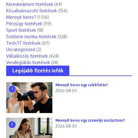
Kereskedelem fizetések
(64)
Közalkalmazotti fizetések
(156)
Mennyit keres?
(1 156)
Pénzügy fizetések
(59)
Sport fizetések
(18)
Szellemi munka fizetések
(328)
Tech/IT fizetések
(67)
Uncategorized
(2)
Vállalkozás fizetések
(424)
Vendéglátás fizetések
(34)
Legújabb fizetés infók
Mennyit keres egy celebfotós?
1
2026-08-05
Mennyit keres egy személyi asszisztens?
2
2026-08-03