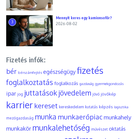
Mennyit keres egy kamionsofőr?
3
2026-08-02
Fizetés infók:
fizetés
bér
egészségügy
bérszámfejtés
foglalkoztatás
foglalkozás
gyermekgondozás
gazdaság
juttatások
jövedelem
ipar
jövőkép
jog
jövő
karrier
kereset
képzés
kereskedelem
kutatás
logisztika
munka
munkaerőpiac
munkahely
mezőgazdaság
munkalehetőség
munkakör
oktatás
művészet