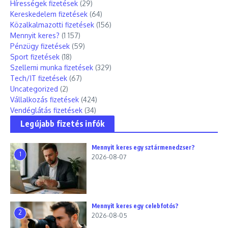
Hírességek fizetések
(29)
Kereskedelem fizetések
(64)
Közalkalmazotti fizetések
(156)
Mennyit keres?
(1 157)
Pénzügy fizetések
(59)
Sport fizetések
(18)
Szellemi munka fizetések
(329)
Tech/IT fizetések
(67)
Uncategorized
(2)
Vállalkozás fizetések
(424)
Vendéglátás fizetések
(34)
Legújabb fizetés infók
Mennyit keres egy sztármenedzser?
1
2026-08-07
Mennyit keres egy celebfotós?
2
2026-08-05