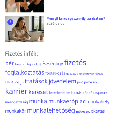
Mennyit keres egy személyi asszisztens?
3
2026-08-03
Fizetés infók:
fizetés
bér
egészségügy
bérszámfejtés
foglalkoztatás
foglalkozás
gyermekgondozás
gazdaság
juttatások
jövedelem
ipar
jövőkép
jog
jövő
karrier
kereset
képzés
kereskedelem
kutatás
logisztika
munka
munkaerőpiac
munkahely
mezőgazdaság
munkalehetőség
munkakör
oktatás
művészet