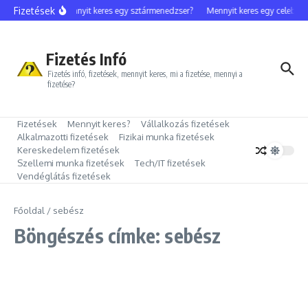
Ugrás a tartalomhoz
Fizetések
Mennyit keres egy sztármenedzser?
Mennyit keres egy celebfot
Fizetés Infó
Fizetés infó, fizetések, mennyit keres, mi a fizetése, mennyi a
fizetése?
Fizetések
Mennyit keres?
Vállalkozás fizetések
Alkalmazotti fizetések
Fizikai munka fizetések
Kereskedelem fizetések
Szellemi munka fizetések
Tech/IT fizetések
Vendéglátás fizetések
Főoldal
/
sebész
Böngészés címke: sebész