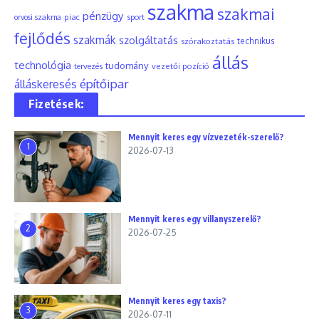
szakma
szakmai
pénzügy
piac
orvosi szakma
sport
fejlődés
szakmák
szolgáltatás
szórakoztatás
technikus
állás
technológia
tudomány
tervezés
vezetői pozíció
építőipar
álláskeresés
Fizetések:
Mennyit keres egy vízvezeték-szerelő?
1
2026-07-13
Mennyit keres egy villanyszerelő?
2
2026-07-25
Mennyit keres egy taxis?
3
2026-07-11