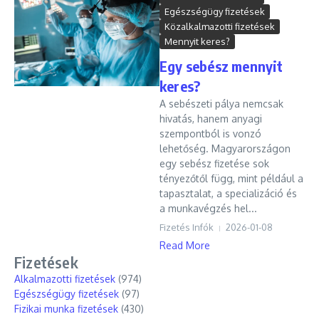
Egészségügy fizetések
Közalkalmazotti fizetések
Mennyit keres?
Egy sebész mennyit
keres?
A sebészeti pálya nemcsak
hivatás, hanem anyagi
szempontból is vonzó
lehetőség. Magyarországon
egy sebész fizetése sok
tényezőtől függ, mint például a
tapasztalat, a specializáció és
a munkavégzés hel...
Fizetés Infók
2026-01-08
Read More
Fizetések
Alkalmazotti fizetések
(974)
Egészségügy fizetések
(97)
Fizikai munka fizetések
(430)