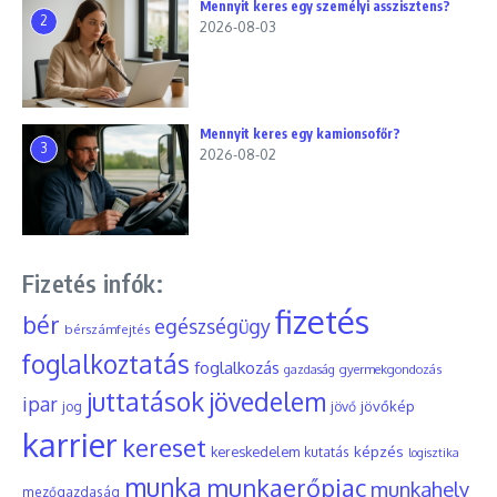
Mennyit keres egy személyi asszisztens?
2
2026-08-03
Mennyit keres egy kamionsofőr?
3
2026-08-02
Fizetés infók:
fizetés
bér
egészségügy
bérszámfejtés
foglalkoztatás
foglalkozás
gyermekgondozás
gazdaság
juttatások
jövedelem
ipar
jövőkép
jog
jövő
karrier
kereset
képzés
kereskedelem
kutatás
logisztika
munka
munkaerőpiac
munkahely
mezőgazdaság