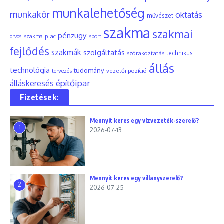
munkalehetőség
munkakör
oktatás
művészet
szakma
szakmai
pénzügy
piac
orvosi szakma
sport
fejlődés
szakmák
szolgáltatás
szórakoztatás
technikus
állás
technológia
tudomány
tervezés
vezetői pozíció
építőipar
álláskeresés
Fizetések:
Mennyit keres egy vízvezeték-szerelő?
1
2026-07-13
Mennyit keres egy villanyszerelő?
2
2026-07-25