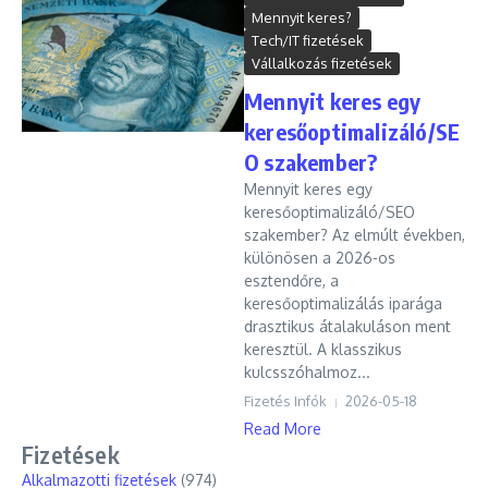
Mennyit keres?
Tech/IT fizetések
Vállalkozás fizetések
Mennyit keres egy
keresőoptimalizáló/SE
O szakember?
Mennyit keres egy
keresőoptimalizáló/SEO
szakember? Az elmúlt években,
különösen a 2026-os
esztendőre, a
keresőoptimalizálás iparága
drasztikus átalakuláson ment
keresztül. A klasszikus
kulcsszóhalmoz...
Fizetés Infók
2026-05-18
Read More
Fizetések
Alkalmazotti fizetések
(974)