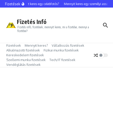
Ugrás a tartalomhoz
Fizetések
Mennyit keres egy celebfotós?
Mennyit keres egy személyi assziszt
Fizetés Infó
Fizetés infó, fizetések, mennyit keres, mi a fizetése, mennyi a
fizetése?
Fizetések
Mennyit keres?
Vállalkozás fizetések
Alkalmazotti fizetések
Fizikai munka fizetések
Kereskedelem fizetések
Szellemi munka fizetések
Tech/IT fizetések
Vendéglátás fizetések