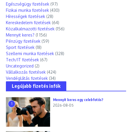
Egészségügy fizetések
(97)
Fizikai munka fizetések
(430)
Hírességek fizetések
(28)
Kereskedelem fizetések
(64)
Közalkalmazotti fizetések
(156)
Mennyit keres?
(1 156)
Pénzügy fizetések
(59)
Sport fizetések
(18)
Szellemi munka fizetések
(328)
Tech/IT fizetések
(67)
Uncategorized
(2)
Vállalkozás fizetések
(424)
Vendéglátás fizetések
(34)
Legújabb fizetés infók
Mennyit keres egy celebfotós?
1
2026-08-05