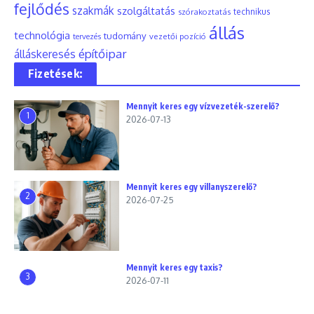
fejlődés
szakmák
szolgáltatás
szórakoztatás
technikus
állás
technológia
tudomány
tervezés
vezetői pozíció
építőipar
álláskeresés
Fizetések:
Mennyit keres egy vízvezeték-szerelő?
1
2026-07-13
Mennyit keres egy villanyszerelő?
2
2026-07-25
Mennyit keres egy taxis?
3
2026-07-11