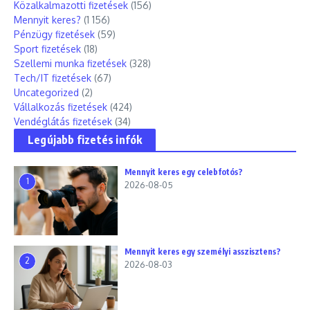
Közalkalmazotti fizetések
(156)
Mennyit keres?
(1 156)
Pénzügy fizetések
(59)
Sport fizetések
(18)
Szellemi munka fizetések
(328)
Tech/IT fizetések
(67)
Uncategorized
(2)
Vállalkozás fizetések
(424)
Vendéglátás fizetések
(34)
Legújabb fizetés infók
Mennyit keres egy celebfotós?
1
2026-08-05
Mennyit keres egy személyi asszisztens?
2
2026-08-03