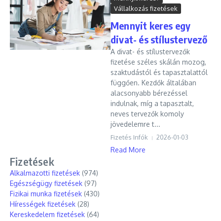
Vállalkozás fizetések
Mennyit keres egy
divat- és stílustervező
A divat- és stílustervezők
fizetése széles skálán mozog,
szaktudástól és tapasztalattól
függően. Kezdők általában
alacsonyabb bérezéssel
indulnak, míg a tapasztalt,
neves tervezők komoly
jövedelemre t...
Fizetés Infók
2026-01-03
Read More
Fizetések
Alkalmazotti fizetések
(974)
Egészségügy fizetések
(97)
Fizikai munka fizetések
(430)
Hírességek fizetések
(28)
Kereskedelem fizetések
(64)