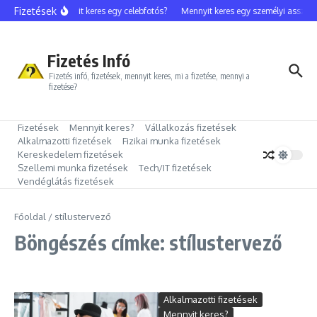
Ugrás a tartalomhoz
Fizetések
Mennyit keres egy celebfotós?
Mennyit keres egy személyi asszisz
Fizetés Infó
Fizetés infó, fizetések, mennyit keres, mi a fizetése, mennyi a
fizetése?
Fizetések
Mennyit keres?
Vállalkozás fizetések
Alkalmazotti fizetések
Fizikai munka fizetések
Kereskedelem fizetések
Szellemi munka fizetések
Tech/IT fizetések
Vendéglátás fizetések
Főoldal
/
stílustervező
Böngészés címke: stílustervező
Alkalmazotti fizetések
Mennyit keres?