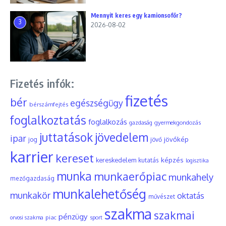
Mennyit keres egy kamionsofőr?
3
2026-08-02
Fizetés infók:
fizetés
bér
egészségügy
bérszámfejtés
foglalkoztatás
foglalkozás
gyermekgondozás
gazdaság
juttatások
jövedelem
ipar
jövőkép
jog
jövő
karrier
kereset
képzés
kereskedelem
kutatás
logisztika
munka
munkaerőpiac
munkahely
mezőgazdaság
munkalehetőség
munkakör
oktatás
művészet
szakma
szakmai
pénzügy
piac
orvosi szakma
sport