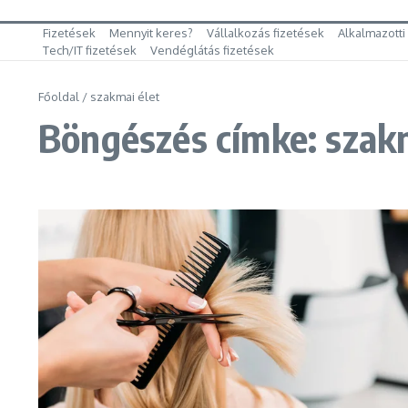
Fizetések
Mennyit keres?
Vállalkozás fizetések
Alkalmazotti
Tech/IT fizetések
Vendéglátás fizetések
Főoldal
/
szakmai élet
Böngészés címke: szakm