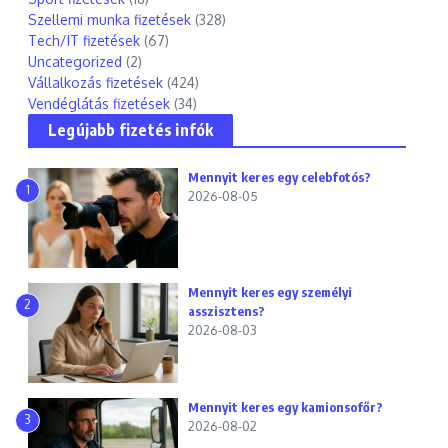
Szellemi munka fizetések
(328)
Tech/IT fizetések
(67)
Uncategorized
(2)
Vállalkozás fizetések
(424)
Vendéglátás fizetések
(34)
Legújabb fizetés infók
Mennyit keres egy celebfotós?
1
2026-08-05
Mennyit keres egy személyi
2
asszisztens?
2026-08-03
Mennyit keres egy kamionsofőr?
3
2026-08-02