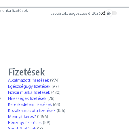
munka fizetések
csütörtök, augusztus 6, 2026
Fizetések
Alkalmazotti fizetések
(974)
Egészségügy fizetések
(97)
Fizikai munka fizetések
(430)
z
Hírességek fizetések
(28)
Kereskedelem fizetések
(64)
Közalkalmazotti fizetések
(156)
Mennyit keres?
(1 156)
Pénzügy fizetések
(59)
Sport fizetések
(18)