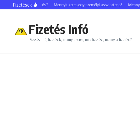
Ugrás a tartalomhoz
Fizetések
nyit keres egy celebfotós?
Mennyit keres egy személyi asszisztens?
Mennyit 
Fizetés Infó
Fizetés infó, fizetések, mennyit keres, mi a fizetése, mennyi a fizetése?