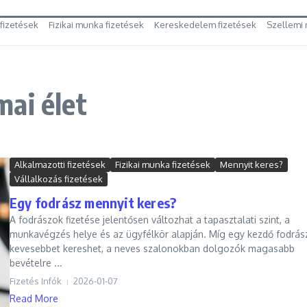
 fizetések
Fizikai munka fizetések
Kereskedelem fizetések
Szellemi 
ai élet
Alkalmazotti fizetések
Fizikai munka fizetések
Mennyit keres?
Vállalkozás fizetések
Egy fodrász mennyit keres?
A fodrászok fizetése jelentősen változhat a tapasztalati szint, a
munkavégzés helye és az ügyfélkör alapján. Míg egy kezdő fodrás
kevesebbet kereshet, a neves szalonokban dolgozók magasabb
bevételre ...
Fizetés Infók
2026-01-07
Read More