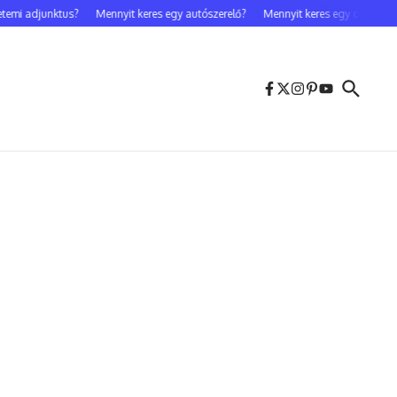
emi adjunktus?
Mennyit keres egy autószerelő?
Mennyit keres egy celebfotós?