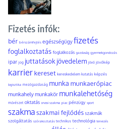
Fizetés infók:
fizetés
bér
egészségügy
bérszámfejtés
foglalkoztatás
foglalkozás
gyermekgondozás
gazdaság
juttatások
jövedelem
ipar
jövőkép
jog
jövő
karrier
kereset
képzés
kereskedelem
kutatás
munka
munkaerőpiac
mezőgazdaság
logisztika
munkalehetőség
munkahely
munkakör
oktatás
pénzügy
művészet
piac
orvosi szakma
sport
szakma
szakmai fejlődés
szakmák
szolgáltatás
technológia
szórakoztatás
technikus
tervezés