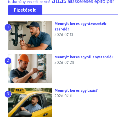
állás
építőipar
álláskeresés
tudomány
vezetői pozíció
Fizetések:
Mennyit keres egy vízvezeték-
1
szerelő?
2026-07-13
Mennyit keres egy villanyszerelő?
2
2026-07-25
Mennyit keres egy taxis?
3
2026-07-11