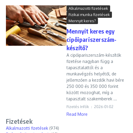
Alkalmazotti fizetések
Fizikai munka fizetések
Mennyit keres?
Mennyit keres egy
cipőipariszerszám-
készítő?
A cipőipariszerszám-készítők
fizetése nagyban függ a
tapasztalattól és a
munkavégzés helyétől, de
jellemzően a kezdők havi bére
250 000 és 350 000 forint
között mozoghat, míg a
tapasztalt szakemberek ...
Fizetés Infók
2026-01-02
Read More
Fizetések
Alkalmazotti fizetések
(974)