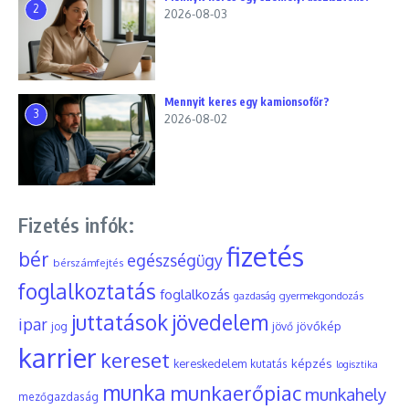
2
2026-08-03
Mennyit keres egy kamionsofőr?
3
2026-08-02
Fizetés infók:
fizetés
bér
egészségügy
bérszámfejtés
foglalkoztatás
foglalkozás
gyermekgondozás
gazdaság
juttatások
jövedelem
ipar
jövőkép
jog
jövő
karrier
kereset
képzés
kereskedelem
kutatás
logisztika
munka
munkaerőpiac
munkahely
mezőgazdaság