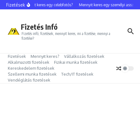
Ugrás a tartalomhoz
Fizetések
Mennyit keres egy celebfotós?
Mennyit keres egy személyi assziszt
Fizetés Infó
Fizetés infó, fizetések, mennyit keres, mi a fizetése, mennyi a
fizetése?
Fizetések
Mennyit keres?
Vállalkozás fizetések
Alkalmazotti fizetések
Fizikai munka fizetések
Kereskedelem fizetések
Szellemi munka fizetések
Tech/IT fizetések
Vendéglátás fizetések