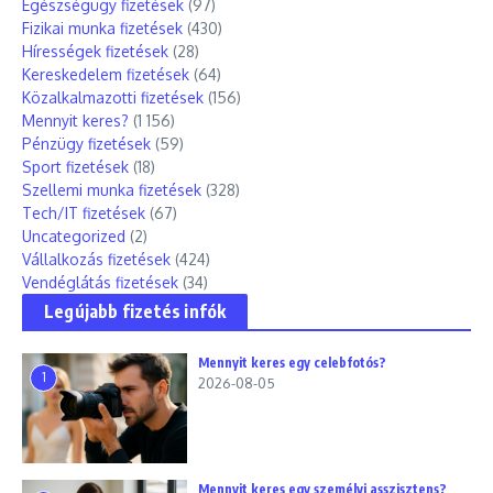
Egészségügy fizetések
(97)
Fizikai munka fizetések
(430)
Hírességek fizetések
(28)
Kereskedelem fizetések
(64)
Közalkalmazotti fizetések
(156)
Mennyit keres?
(1 156)
Pénzügy fizetések
(59)
Sport fizetések
(18)
Szellemi munka fizetések
(328)
Tech/IT fizetések
(67)
Uncategorized
(2)
Vállalkozás fizetések
(424)
Vendéglátás fizetések
(34)
Legújabb fizetés infók
Mennyit keres egy celebfotós?
1
2026-08-05
Mennyit keres egy személyi asszisztens?