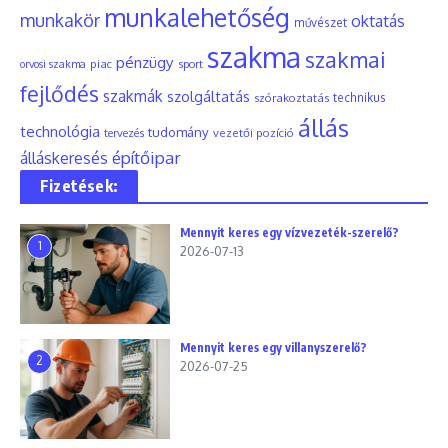
munkalehetőség
munkakör
oktatás
művészet
szakma
szakmai
pénzügy
piac
orvosi szakma
sport
fejlődés
szakmák
szolgáltatás
szórakoztatás
technikus
állás
technológia
tudomány
tervezés
vezetői pozíció
építőipar
álláskeresés
Fizetések:
Mennyit keres egy vízvezeték-szerelő?
1
2026-07-13
Mennyit keres egy villanyszerelő?
2
2026-07-25