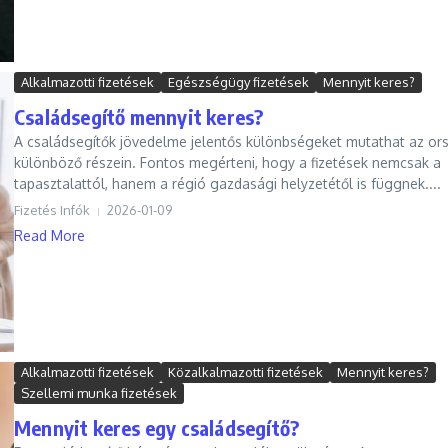
Alkalmazotti fizetések
Egészségügy fizetések
Mennyit keres?
Családsegítő mennyit keres?
A családsegítők jövedelme jelentős különbségeket mutathat az or
különböző részein. Fontos megérteni, hogy a fizetések nemcsak a
tapasztalattól, hanem a régió gazdasági helyzetétől is függnek....
Fizetés Infók
2026-01-09
Read More
Alkalmazotti fizetések
Közalkalmazotti fizetések
Mennyit keres?
Szellemi munka fizetések
Mennyit keres egy családsegítő?