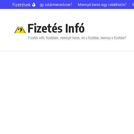
Ugrás a tartalomhoz
Fizetések
Mennyit keres egy sztármenedzser?
Mennyit keres egy celebfotós?
Men
Fizetés Infó
Fizetés infó, fizetések, mennyit keres, mi a fizetése, mennyi a fizetése?