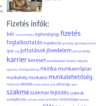
uk
ak,
Fizetés infók:
fizetés
bér
egészségügy
bérszámfejtés
foglalkoztatás
foglalkozás
gyermekgondozás
gazdaság
juttatások
jövedelem
ipar
jövőkép
jog
jövő
karrier
kereset
képzés
kereskedelem
kutatás
munka
munkaerőpiac
mezőgazdaság
logisztika
munkalehetőség
munkahely
munkakör
oktatás
pénzügy
művészet
piac
orvosi szakma
sport
szakma
szakmai fejlődés
szakmák
szolgáltatás
technológia
szórakoztatás
technikus
tervezés