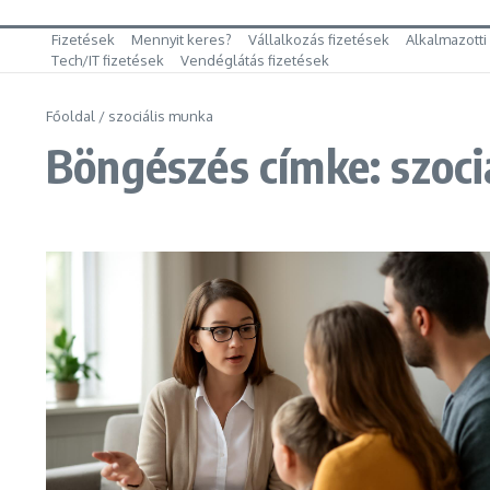
Fizetések
Mennyit keres?
Vállalkozás fizetések
Alkalmazotti
Tech/IT fizetések
Vendéglátás fizetések
Főoldal
/
szociális munka
Böngészés címke: szoci