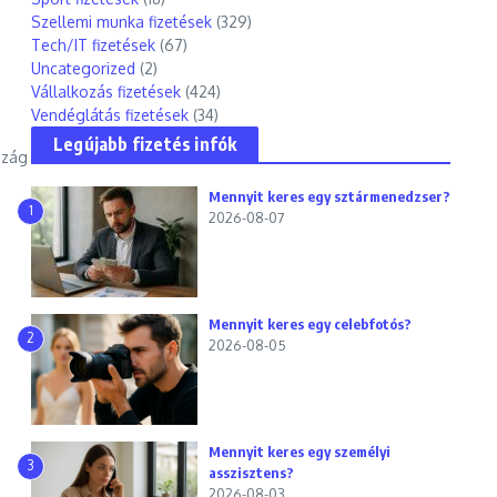
Szellemi munka fizetések
(329)
Tech/IT fizetések
(67)
Uncategorized
(2)
Vállalkozás fizetések
(424)
Vendéglátás fizetések
(34)
Legújabb fizetés infók
szág
Mennyit keres egy sztármenedzser?
1
2026-08-07
Mennyit keres egy celebfotós?
2
2026-08-05
Mennyit keres egy személyi
3
asszisztens?
2026-08-03