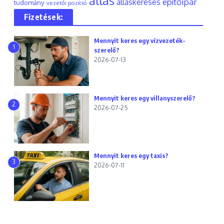
állás
építőipar
álláskeresés
tudomány
vezetői pozíció
Fizetések:
Mennyit keres egy vízvezeték-
1
szerelő?
2026-07-13
Mennyit keres egy villanyszerelő?
2
2026-07-25
Mennyit keres egy taxis?
3
2026-07-11