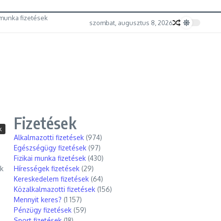
munka fizetések
szombat, augusztus 8, 2026
Fizetések
k
Alkalmazotti fizetések
(974)
Egészségügy fizetések
(97)
Fizikai munka fizetések
(430)
ok
Hírességek fizetések
(29)
Kereskedelem fizetések
(64)
Közalkalmazotti fizetések
(156)
Mennyit keres?
(1 157)
Pénzügy fizetések
(59)
Sport fizetések
(18)