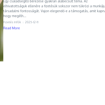
Egy családsegítő bérezése gyakran alábecsült téma. Az
elhivatottságuk ellenére a fizetésük sokszor nem tükrözi a munkáj
társadalmi fontosságát. Vajon elegendő-e a támogatás, amit kapn
hogy megélh...
Fizetés Infók
2025-12-11
Read More