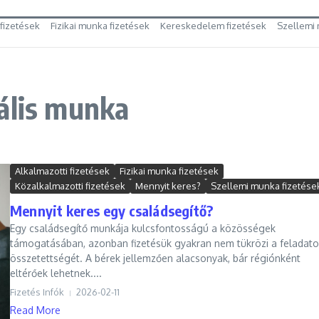
 fizetések
Fizikai munka fizetések
Kereskedelem fizetések
Szellemi 
ális munka
Alkalmazotti fizetések
Fizikai munka fizetések
Közalkalmazotti fizetések
Mennyit keres?
Szellemi munka fizetése
Mennyit keres egy családsegítő?
Egy családsegítő munkája kulcsfontosságú a közösségek
támogatásában, azonban fizetésük gyakran nem tükrözi a feladat
összetettségét. A bérek jellemzően alacsonyak, bár régiónként
eltérőek lehetnek....
Fizetés Infók
2026-02-11
Read More