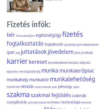
Fizetés infók:
fizetés
bér
egészségügy
bérszámfejtés
foglalkoztatás
foglalkozás
gyermekgondozás
gazdaság
juttatások
jövedelem
ipar
jövőkép
jog
jövő
karrier
kereset
képzés
kereskedelem
kutatás
munka
munkaerőpiac
mezőgazdaság
logisztika
munkalehetőség
munkahely
munkakör
oktatás
pénzügy
művészet
piac
orvosi szakma
sport
szakma
szakmai fejlődés
szakmák
szolgáltatás
technológia
szórakoztatás
technikus
tervezés