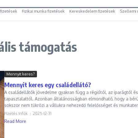
 fizetések
Fizikai munka fizetések
Kereskedelem fizetések
Szellemi 
ális támogatás
Mennyit keres?
Mennyit keres egy családellátó?
A családellátók jövedelme gyakran függ a régiótól, az iparágtól és
tapasztalattól. Azonban általánosságban elmondható, hogy a bér
sokszor nem tükrözi a vállukra nehezedő felelősséget és munkater
Fizetés Infók
2025-12-31
Read More