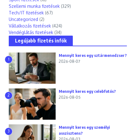
Szellemi munka fizetések
(329)
Tech/IT fizetések
(67)
Uncategorized
(2)
Vállalkozás fizetések
(424)
Vendéglátás fizetések
(34)
Legújabb fizetés infók
Mennyit keres egy sztármenedzser?
1
2026-08-07
Mennyit keres egy celebfotós?
2
2026-08-05
Mennyit keres egy személyi
3
asszisztens?
2026-08-03