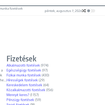
munka fizetések
péntek, augusztus 7, 2026
Fizetések
Alkalmazotti fizetések
(974)
 a
Egészségügy fizetések
(97)
ük
Fizikai munka fizetések
(430)
he...
Hírességek fizetések
(29)
Kereskedelem fizetések
(64)
Közalkalmazotti fizetések
(156)
Mennyit keres?
(1 157)
Pénzügy fizetések
(59)
Sport fizetések
(18)