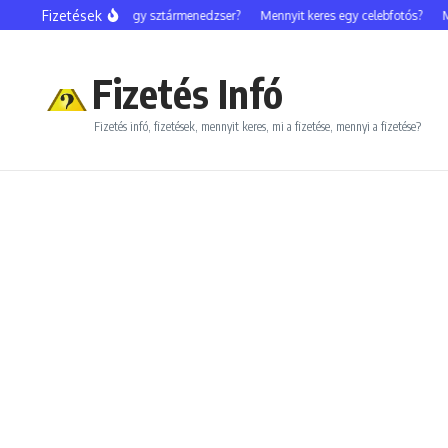
Ugrás a tartalomhoz
Fizetések
Mennyit keres egy sztármenedzser?
Mennyit keres egy celebfotós?
Men
Fizetés Infó
Fizetés infó, fizetések, mennyit keres, mi a fizetése, mennyi a fizetése?