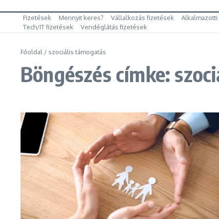
Fizetések
Mennyit keres?
Vállalkozás fizetések
Alkalmazotti
Tech/IT fizetések
Vendéglátás fizetések
Főoldal
/
szociális támogatás
Böngészés címke: szoci