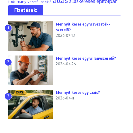
állás
építőipar
álláskeresés
tudomány
vezetői pozíció
Fizetések:
Mennyit keres egy vízvezeték-
1
szerelő?
2026-07-13
Mennyit keres egy villanyszerelő?
2
2026-07-25
Mennyit keres egy taxis?
3
2026-07-11