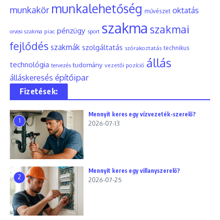
munkalehetőség
munkakör
oktatás
művészet
szakma
szakmai
pénzügy
piac
orvosi szakma
sport
fejlődés
szakmák
szolgáltatás
szórakoztatás
technikus
állás
technológia
tudomány
tervezés
vezetői pozíció
építőipar
álláskeresés
Fizetések:
Mennyit keres egy vízvezeték-szerelő?
1
2026-07-13
Mennyit keres egy villanyszerelő?
2
2026-07-25