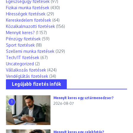
Egészségügy fizetések
(97)
Fizikai munka fizetések
(430)
Hírességek fizetések
(29)
Kereskedelem fizetések
(64)
Közalkalmazotti fizetések
(156)
Mennyit keres?
(1 157)
Pénzügy fizetések
(59)
Sport fizetések
(18)
Szellemi munka fizetések
(329)
Tech/IT fizetések
(67)
Uncategorized
(2)
Vállalkozás fizetések
(424)
Vendéglátás fizetések
(34)
Legújabb fizetés infók
Mennyit keres egy sztármenedzser?
1
2026-08-07
Mennyit keres egy celebfotós?