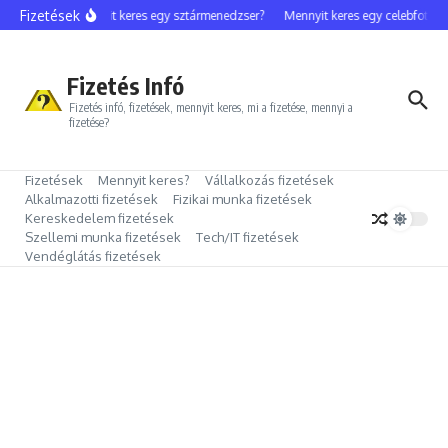
Ugrás a tartalomhoz
Fizetések
Mennyit keres egy sztármenedzser?
Mennyit keres egy celebfotós?
Fizetés Infó
Fizetés infó, fizetések, mennyit keres, mi a fizetése, mennyi a
fizetése?
Fizetések
Mennyit keres?
Vállalkozás fizetések
Alkalmazotti fizetések
Fizikai munka fizetések
Kereskedelem fizetések
Szellemi munka fizetések
Tech/IT fizetések
Vendéglátás fizetések