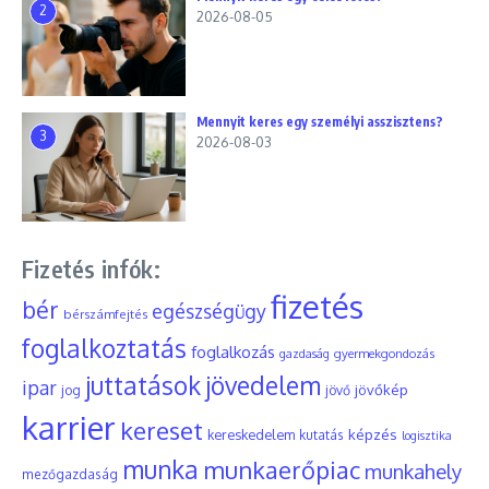
2
2026-08-05
Mennyit keres egy személyi asszisztens?
3
2026-08-03
Fizetés infók:
fizetés
bér
egészségügy
bérszámfejtés
foglalkoztatás
foglalkozás
gyermekgondozás
gazdaság
juttatások
jövedelem
ipar
jövőkép
jog
jövő
karrier
kereset
képzés
kereskedelem
kutatás
logisztika
munka
munkaerőpiac
munkahely
mezőgazdaság