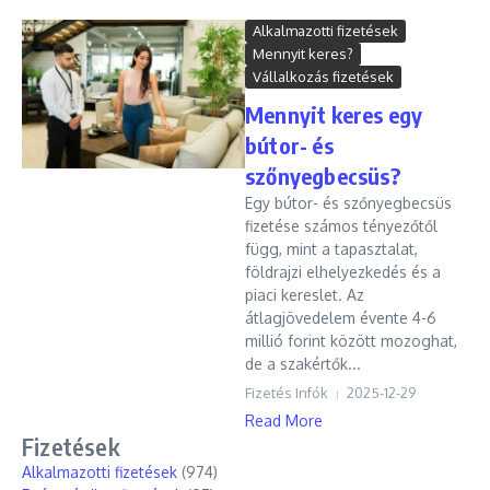
Alkalmazotti fizetések
Mennyit keres?
Vállalkozás fizetések
Mennyit keres egy
bútor- és
szőnyegbecsüs?
Egy bútor- és szőnyegbecsüs
fizetése számos tényezőtől
függ, mint a tapasztalat,
földrajzi elhelyezkedés és a
piaci kereslet. Az
átlagjövedelem évente 4-6
millió forint között mozoghat,
de a szakértők...
Fizetés Infók
2025-12-29
Read More
Fizetések
Alkalmazotti fizetések
(974)