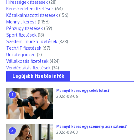
Hírességek fizetések
(28)
Kereskedelem fizetések
(64)
Közalkalmazotti fizetések
(156)
Mennyit keres?
(1 156)
Pénzügy fizetések
(59)
Sport fizetések
(18)
Szellemi munka fizetések
(328)
Tech/IT fizetések
(67)
Uncategorized
(2)
Vállalkozás fizetések
(424)
Vendéglátás fizetések
(34)
Legújabb fizetés infók
Mennyit keres egy celebfotós?
1
2026-08-05
Mennyit keres egy személyi asszisztens?
2
2026-08-03