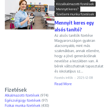
Közalkalmazotti fizetések
Mennyit keres?
Szellemi munka fizetések
Mennyit keres egy
alsós tanító?
Az alsós tanítók fizetése
Magyarországon gyakran
alacsonyabb, mint más
szakmákban, annak ellenére,
hogy a jövő generációinak
nevelése a kezükben van. A
bérek változhatnak tapasztalat
és iskolatípus sz...
Fizetés Infók
2025-12-08
Read More
Fizetések
Alkalmazotti fizetések
(974)
Egészségügy fizetések
(97)
Fizikai munka fizetések
(430)