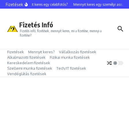
Ugrás a tartalomhoz
Fizetések
Mennyit keres egy celebfotós?
Mennyit keres egy személyi assziszt
Fizetés Infó
Fizetés infó, fizetések, mennyit keres, mi a fizetése, mennyi a
fizetése?
Fizetések
Mennyit keres?
Vállalkozás fizetések
Alkalmazotti fizetések
Fizikai munka fizetések
Kereskedelem fizetések
Szellemi munka fizetések
Tech/IT fizetések
Vendéglátás fizetések