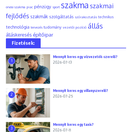
szakma
szakmai
pénzügy
piac
orvosi szakma
sport
fejlődés
szakmák
szolgáltatás
szórakoztatás
technikus
állás
technológia
tudomány
tervezés
vezetői pozíció
építőipar
álláskeresés
Fizetések:
Mennyit keres egy vízvezeték-szerelő?
1
2026-07-13
Mennyit keres egy villanyszerelő?
2
2026-07-25
Mennyit keres egy taxis?
3
2026-07-11