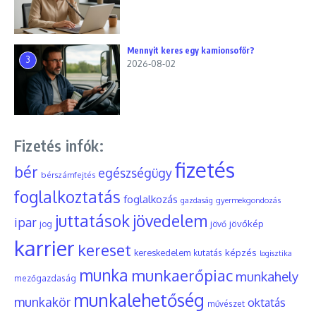
Mennyit keres egy kamionsofőr?
3
2026-08-02
Fizetés infók:
fizetés
bér
egészségügy
bérszámfejtés
foglalkoztatás
foglalkozás
gyermekgondozás
gazdaság
juttatások
jövedelem
ipar
jövőkép
jog
jövő
karrier
kereset
képzés
kereskedelem
kutatás
logisztika
munka
munkaerőpiac
munkahely
mezőgazdaság
munkalehetőség
munkakör
oktatás
művészet