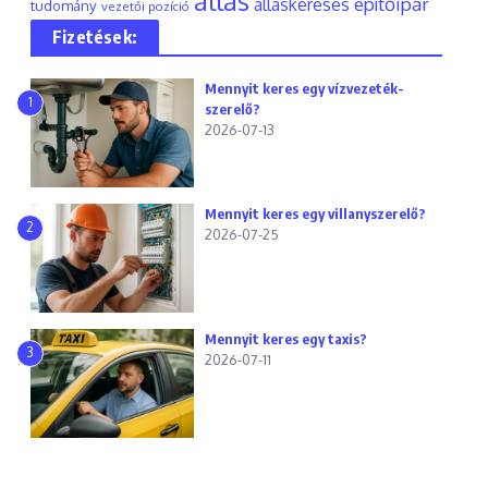
állás
építőipar
álláskeresés
tudomány
vezetői pozíció
Fizetések:
Mennyit keres egy vízvezeték-
1
szerelő?
2026-07-13
Mennyit keres egy villanyszerelő?
2
2026-07-25
Mennyit keres egy taxis?
3
2026-07-11