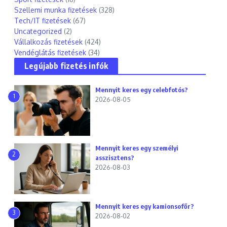
Szellemi munka fizetések
(328)
Tech/IT fizetések
(67)
Uncategorized
(2)
Vállalkozás fizetések
(424)
Vendéglátás fizetések
(34)
Legújabb fizetés infók
Mennyit keres egy celebfotós?
1
2026-08-05
Mennyit keres egy személyi
2
asszisztens?
2026-08-03
Mennyit keres egy kamionsofőr?
3
2026-08-02