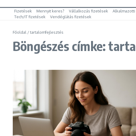
Fizetések
Mennyit keres?
Vállalkozás fizetések
Alkalmazotti
Tech/IT fizetések
Vendéglátás fizetések
Főoldal
/
tartalomfejlesztés
Böngészés címke: tarta