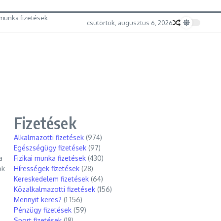
munka fizetések
csütörtök, augusztus 6, 2026
Fizetések
Alkalmazotti fizetések
(974)
Egészségügy fizetések
(97)
a
Fizikai munka fizetések
(430)
ok
Hírességek fizetések
(28)
Kereskedelem fizetések
(64)
Közalkalmazotti fizetések
(156)
Mennyit keres?
(1 156)
Pénzügy fizetések
(59)
Sport fizetések
(18)