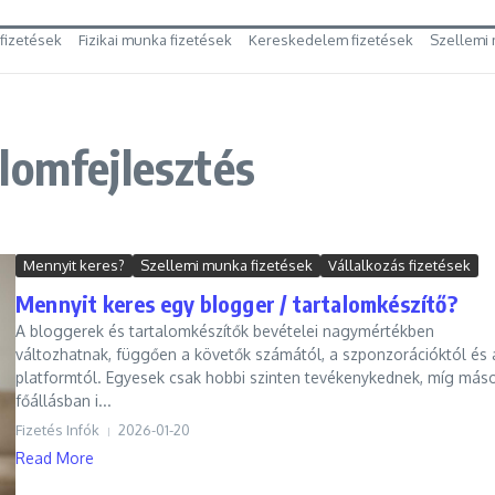
 fizetések
Fizikai munka fizetések
Kereskedelem fizetések
Szellemi 
lomfejlesztés
Mennyit keres?
Szellemi munka fizetések
Vállalkozás fizetések
Mennyit keres egy blogger / tartalomkészítő?
A bloggerek és tartalomkészítők bevételei nagymértékben
változhatnak, függően a követők számától, a szponzorációktól és 
platformtól. Egyesek csak hobbi szinten tevékenykednek, míg más
főállásban i...
Fizetés Infók
2026-01-20
Read More