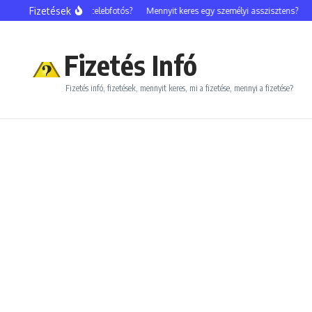
Ugrás a tartalomhoz
Fizetések
Mennyit keres egy celebfotós?
Mennyit keres egy személyi asszisztens?
M
Fizetés Infó
Fizetés infó, fizetések, mennyit keres, mi a fizetése, mennyi a fizetése?