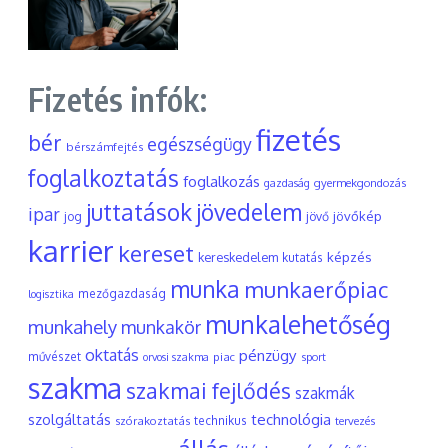
Fizetés infók:
fizetés
bér
egészségügy
bérszámfejtés
foglalkoztatás
foglalkozás
gyermekgondozás
gazdaság
juttatások
jövedelem
ipar
jövőkép
jog
jövő
karrier
kereset
képzés
kereskedelem
kutatás
munka
munkaerőpiac
mezőgazdaság
logisztika
munkalehetőség
munkahely
munkakör
oktatás
pénzügy
művészet
piac
orvosi szakma
sport
szakma
szakmai fejlődés
szakmák
szolgáltatás
technológia
szórakoztatás
technikus
tervezés