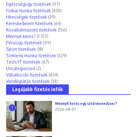
Egészségügy fizetések
(97)
Fizikai munka fizetések
(430)
Hírességek fizetések
(29)
Kereskedelem fizetések
(64)
Közalkalmazotti fizetések
(156)
Mennyit keres?
(1 157)
Pénzügy fizetések
(59)
Sport fizetések
(18)
Szellemi munka fizetések
(329)
Tech/IT fizetések
(67)
Uncategorized
(2)
Vállalkozás fizetések
(424)
Vendéglátás fizetések
(34)
Legújabb fizetés infók
Mennyit keres egy sztármenedzser?
1
2026-08-07