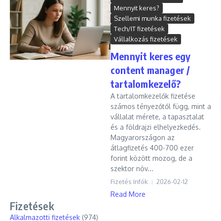
Mennyit keres?
Szellemi munka fizetések
Tech/IT fizetések
Vállalkozás fizetések
Mennyit keres egy
content manager /
tartalomkezelő?
A tartalomkezelők fizetése
számos tényezőtől függ, mint a
vállalat mérete, a tapasztalat
és a földrajzi elhelyezkedés.
Magyarországon az
átlagfizetés 400-700 ezer
forint között mozog, de a
szektor növ...
Fizetés Infók
2026-02-12
Read More
Fizetések
Alkalmazotti fizetések
(974)