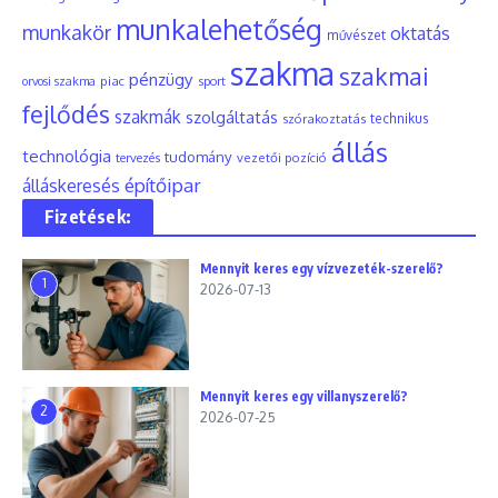
munkalehetőség
munkakör
oktatás
művészet
szakma
szakmai
pénzügy
piac
orvosi szakma
sport
fejlődés
szakmák
szolgáltatás
szórakoztatás
technikus
állás
technológia
tudomány
tervezés
vezetői pozíció
építőipar
álláskeresés
Fizetések:
Mennyit keres egy vízvezeték-szerelő?
1
2026-07-13
Mennyit keres egy villanyszerelő?
2
2026-07-25