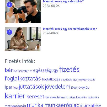
Mennyit keres egy celebfotós?
2
2026-08-05
Mennyit keres egy személyi asszisztens?
3
2026-08-03
Fizetés infók:
fizetés
bér
egészségügy
bérszámfejtés
foglalkoztatás
foglalkozás
gyermekgondozás
gazdaság
juttatások
jövedelem
ipar
jövőkép
jog
jövő
karrier
kereset
képzés
kereskedelem
kutatás
logisztika
munka
munkaerőpiac
munkahely
mezőgazdaság