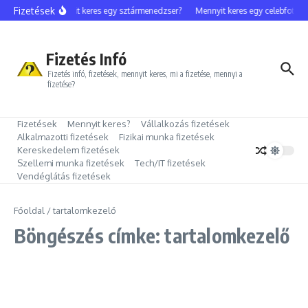
Ugrás a tartalomhoz
Fizetések
Mennyit keres egy sztármenedzser?
Mennyit keres egy celebfotós?
Fizetés Infó
Fizetés infó, fizetések, mennyit keres, mi a fizetése, mennyi a
fizetése?
Fizetések
Mennyit keres?
Vállalkozás fizetések
Alkalmazotti fizetések
Fizikai munka fizetések
Kereskedelem fizetések
Szellemi munka fizetések
Tech/IT fizetések
Vendéglátás fizetések
Főoldal
/
tartalomkezelő
Böngészés címke: tartalomkezelő