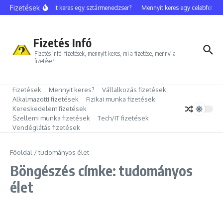
Ugrás a tartalomhoz
Fizetések
Mennyit keres egy sztármenedzser?
Mennyit keres egy celebfotós?
Fizetés Infó
Fizetés infó, fizetések, mennyit keres, mi a fizetése, mennyi a
fizetése?
Fizetések
Mennyit keres?
Vállalkozás fizetések
Alkalmazotti fizetések
Fizikai munka fizetések
Kereskedelem fizetések
Szellemi munka fizetések
Tech/IT fizetések
Vendéglátás fizetések
Főoldal
/
tudományos élet
Böngészés címke: tudományos
élet