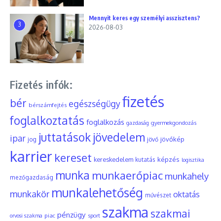
Mennyit keres egy személyi asszisztens?
3
2026-08-03
Fizetés infók:
fizetés
bér
egészségügy
bérszámfejtés
foglalkoztatás
foglalkozás
gyermekgondozás
gazdaság
juttatások
jövedelem
ipar
jövőkép
jog
jövő
karrier
kereset
képzés
kereskedelem
kutatás
logisztika
munka
munkaerőpiac
munkahely
mezőgazdaság
munkalehetőség
munkakör
oktatás
művészet
szakma
szakmai
pénzügy
piac
orvosi szakma
sport