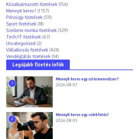
Közalkalmazotti fizetések
(156)
Mennyit keres?
(1 157)
Pénzügy fizetések
(59)
Sport fizetések
(18)
Szellemi munka fizetések
(329)
Tech/IT fizetések
(67)
Uncategorized
(2)
Vállalkozás fizetések
(424)
Vendéglátás fizetések
(34)
Legújabb fizetés infók
Mennyit keres egy sztármenedzser?
1
2026-08-07
Mennyit keres egy celebfotós?
2
2026-08-05