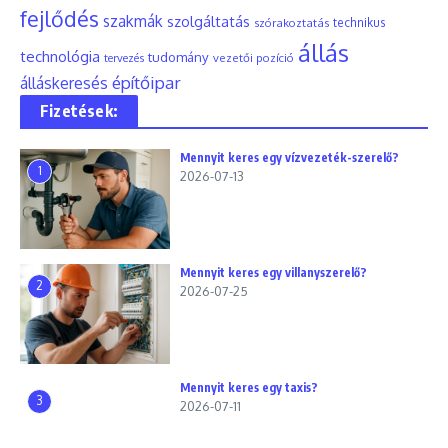
fejlődés
szakmák
szolgáltatás
szórakoztatás
technikus
állás
technológia
tudomány
tervezés
vezetői pozíció
építőipar
álláskeresés
Fizetések:
Mennyit keres egy vízvezeték-szerelő?
1
2026-07-13
Mennyit keres egy villanyszerelő?
2
2026-07-25
Mennyit keres egy taxis?
3
2026-07-11