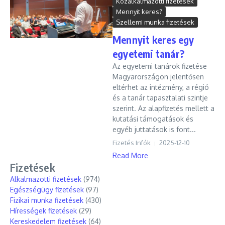
Közalkalmazotti fizetések
Mennyit keres?
Szellemi munka fizetések
Mennyit keres egy
egyetemi tanár?
Az egyetemi tanárok fizetése
Magyarországon jelentősen
eltérhet az intézmény, a régió
és a tanár tapasztalati szintje
szerint. Az alapfizetés mellett a
kutatási támogatások és
egyéb juttatások is font...
Fizetés Infók
2025-12-10
Read More
Fizetések
Alkalmazotti fizetések
(974)
Egészségügy fizetések
(97)
Fizikai munka fizetések
(430)
Hírességek fizetések
(29)
Kereskedelem fizetések
(64)