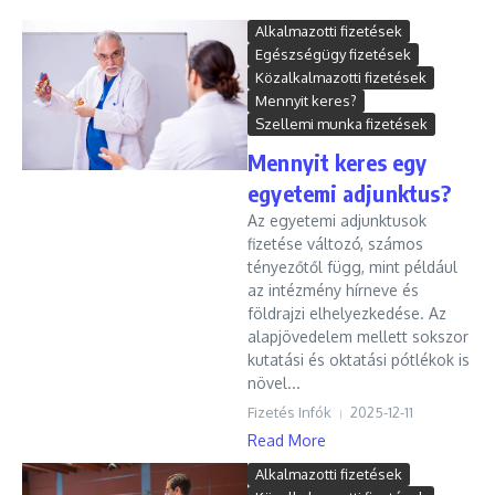
Alkalmazotti fizetések
Egészségügy fizetések
Közalkalmazotti fizetések
Mennyit keres?
Szellemi munka fizetések
Mennyit keres egy
egyetemi adjunktus?
Az egyetemi adjunktusok
fizetése változó, számos
tényezőtől függ, mint például
az intézmény hírneve és
földrajzi elhelyezkedése. Az
alapjövedelem mellett sokszor
kutatási és oktatási pótlékok is
növel...
Fizetés Infók
2025-12-11
Read More
Alkalmazotti fizetések