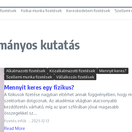
 fizetések
Fizikai munka fizetések
Kereskedelem fizetések
Szellemi 
ományos kutatás
Alkalmazotti fizetések
Közalkalmazotti fizetések
Mennyit keres?
Szellemi munka fizetések
Vállalkozás fizetések
Mennyit keres egy fizikus?
A fizikusok fizetése nagyban eltérhet annak függvényében, hogy m
szektorban dolgoznak. Az akadémiai világban alacsonyabb
kezdőfizetés várható, míg az ipari szférában jóval magasabb
összegekkel sz...
Fizetés Infók
2025-12-13
Read More