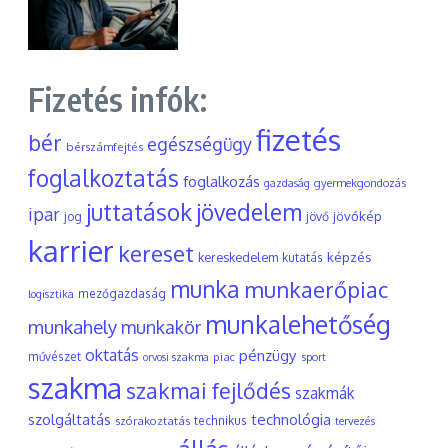
Fizetés infók:
fizetés
bér
egészségügy
bérszámfejtés
foglalkoztatás
foglalkozás
gyermekgondozás
gazdaság
juttatások
jövedelem
ipar
jövőkép
jog
jövő
karrier
kereset
képzés
kereskedelem
kutatás
munka
munkaerőpiac
mezőgazdaság
logisztika
munkalehetőség
munkahely
munkakör
oktatás
pénzügy
művészet
piac
orvosi szakma
sport
szakma
szakmai fejlődés
szakmák
szolgáltatás
technológia
szórakoztatás
technikus
tervezés