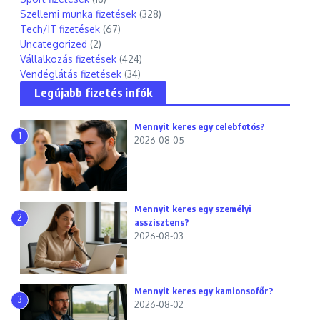
Szellemi munka fizetések
(328)
Tech/IT fizetések
(67)
Uncategorized
(2)
Vállalkozás fizetések
(424)
Vendéglátás fizetések
(34)
Legújabb fizetés infók
Mennyit keres egy celebfotós?
1
2026-08-05
Mennyit keres egy személyi
2
asszisztens?
2026-08-03
Mennyit keres egy kamionsofőr?
3
2026-08-02