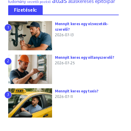
állás
építőipar
álláskeresés
tudomány
vezetői pozíció
Fizetések:
Mennyit keres egy vízvezeték-
1
szerelő?
2026-07-13
Mennyit keres egy villanyszerelő?
2
2026-07-25
Mennyit keres egy taxis?
3
2026-07-11