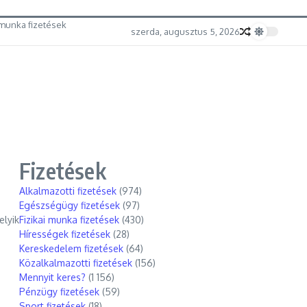
munka fizetések
szerda, augusztus 5, 2026
Fizetések
Alkalmazotti fizetések
(974)
Egészségügy fizetések
(97)
elyik
Fizikai munka fizetések
(430)
Hírességek fizetések
(28)
Kereskedelem fizetések
(64)
Közalkalmazotti fizetések
(156)
Mennyit keres?
(1 156)
Pénzügy fizetések
(59)
Sport fizetések
(18)