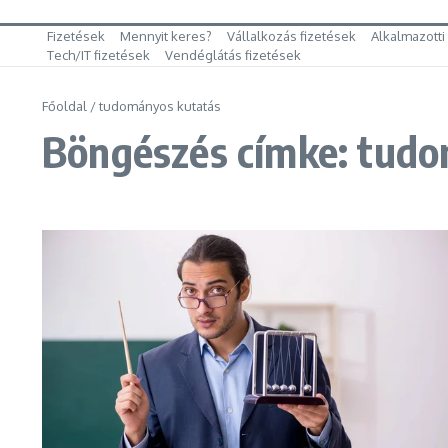
Fizetések
Mennyit keres?
Vállalkozás fizetések
Alkalmazotti
Tech/IT fizetések
Vendéglátás fizetések
Főoldal
/
tudományos kutatás
Böngészés címke: tud