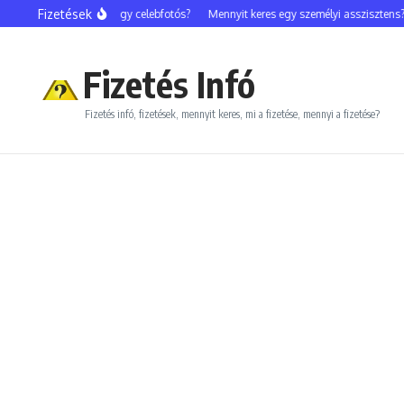
Ugrás a tartalomhoz
Fizetések
Mennyit keres egy celebfotós?
Mennyit keres egy személyi asszisztens?
Fizetés Infó
Fizetés infó, fizetések, mennyit keres, mi a fizetése, mennyi a fizetése?